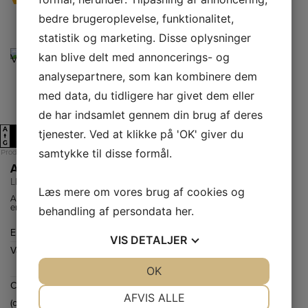
bedre brugeroplevelse, funktionalitet,
statistik og marketing. Disse oplysninger
kan blive delt med annoncerings- og
analysepartnere, som kan kombinere dem
med data, du tidligere har givet dem eller
de har indsamlet gennem din brug af deres
A
A
tjenester. Ved at klikke på 'OK' giver du
A
A
↑
↑
G
G
samtykke til disse formål.
Produktdatablad
Produktdatablad
AEG Vaskemaskine
AEG Vaskemaskine
LE684L84L
LR722K86O
Læs mere om vores brug af cookies og
AEG LE684L84L
AEG
er en 8 kg
vaskemaskine
behandling af persondata
her
.
vaskemaskine i
med
energiklasse A
vaskekapacitet
Energiklasse
A
Energiklasse
A
med 1400 omdr.,
på 8 kg.
VIS
DETALJER
skånsom
Vaskekapacitet
8,0
Vaskekapacitet
8,0
SoftDrum,
intelligent
kg
kg
JA
NEJ
OK
JA
NEJ
fyldningsregistrering,
MaxWash45’ og
Centrifugering
1400
Centrifugering
1600
hygiejneprogram.
NØDVENDIGE
PRÆFERENCER
AFVIS ALLE
Invertermotor
(omdr.)
(omdr.)
sikrer lavt