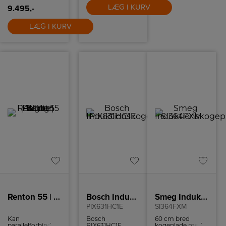
Quickstart og
LÆG I KURV
9.495,-
Powerboost.
LÆG I KURV
Renton 55 | Batten Light Fitting | White
Bosch Induktionskogeplade
Smeg Induktionskogeplade
PIX631HC1E
SI364FXM
Kan
Bosch
60 cm bred
parallelforbindes
PIX631HC1E
kogeplade med