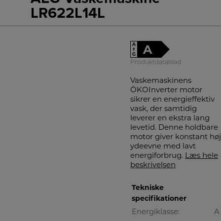
LR622L14L
A
A
↑
G
Produktdatablad
Vaskemaskinens
ÖKOInverter motor
sikrer en energieffektiv
vask, der samtidig
leverer en ekstra lang
levetid. Denne holdbare
motor giver konstant høj
ydeevne med lavt
energiforbrug.
Læs hele
beskrivelsen
Tekniske
specifikationer
Energiklasse:
A