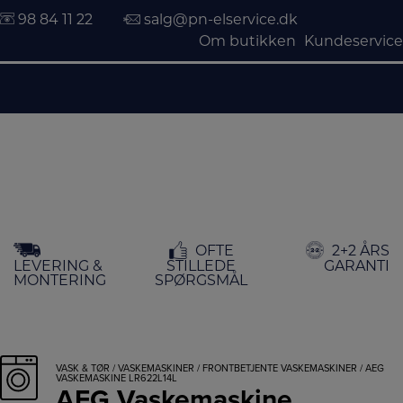
98 84 11 22
salg@pn-elservice.dk
Om butikken
Kundeservice
Hop
OFTE
2+2 ÅRS
til
LEVERING &
STILLEDE
GARANTI
indholdet
MONTERING
SPØRGSMÅL
VASK & TØR
/
VASKEMASKINER
/
FRONTBETJENTE VASKEMASKINER
/ AEG
VASKEMASKINE LR622L14L
AEG Vaskemaskine