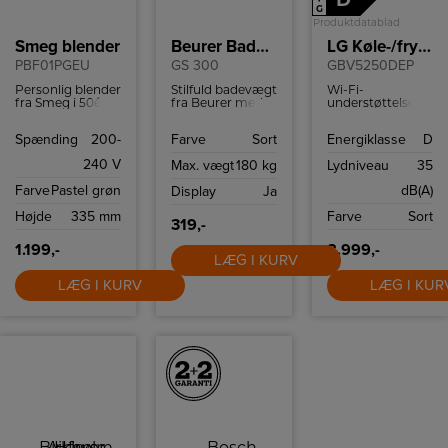
D
G
Produktdatablad
Smeg blender
Beurer Badevægt
LG Køle-/fryseskab
PBF01PGEU
GS 300
GBV5250DEP
Personlig blender
Stilfuld badevægt
Wi-Fi-
fra Smeg i 50ér
fra Beurer med
understøttelse,
stil med to
letlæseligt LCD-
med en
Bottles-To-Go og
display, non-slip
kompatibel
Spænding
200-
Farve
Sort
Energiklasse
D
to hastigheder.
silikoneoverflade
smartphone og
og en
LG ThinQ ™ app
240 V
Max. vægt
180 kg
Lydniveau
35
vægtkapacitet på
kan du fjernstyre
180 kg.
temperaturindstilli
Farve
Pastel grøn
dB(A)
Display
Ja
så dit kabinet er
tilpasset dine
Højde
335 mm
Farve
Sort
behov.
319,-
1.199,-
8.999,-
LÆG I KURV
LÆG I KURV
LÆG I KUR