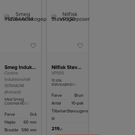
Smeg Induktionskogeplade SI764AOM
Nilfisk Støvsugerposer
Cortina
VP930
Induktionshäll
10 stk.
støvsugerposer
SI764AOM
til Nilfisk VP930
(Antracit)
og passer også til
Farve
Brun
GD930.
Med Smeg
Antal
10-pak
Colonial 60 cm
induktionskogeplade
Tilbehør
Støvsugere
SI764AOM kan
Farve
Grå
du tilberede mad
til
på ingen tid
Højde
60 mm
takket være 4
induktionszoner
219,-
Bredde
596 mm
og flere intuitive
funktioner som