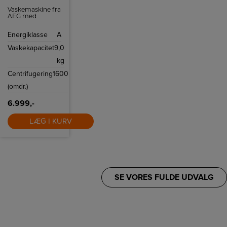
Vaskemaskine fra
AEG med
dampprogrammer,
autodosering og
Energiklasse
A
kapacitet til 9 kg.
vasketøj.
Vaskekapacitet
9,0
kg
Centrifugering
1600
(omdr.)
6.999,-
LÆG I KURV
SE VORES FULDE UDVALG