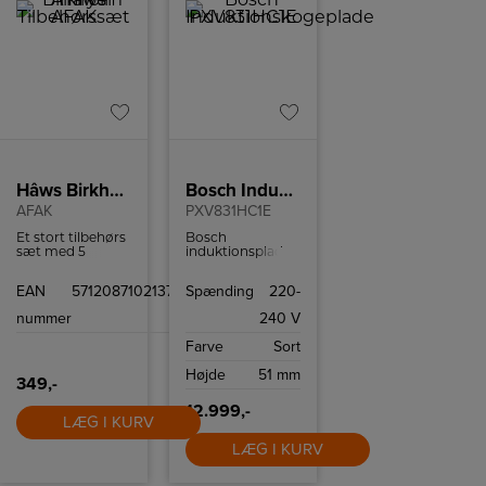
Hâws Birkholm Airfryer Tilbehørssæt
Bosch Induktionskogeplade
AFAK
PXV831HC1E
Et stort tilbehørs
Bosch
sæt med 5
induktionsplade
forskellige slags
med 5 kogefelter,
forme til
flexzone og
EAN
5712087102137
Spænding
220-
airfryeren.
Home Connect.
nummer
240 V
Farve
Sort
Højde
51 mm
349,-
12.999,-
LÆG I KURV
LÆG I KURV