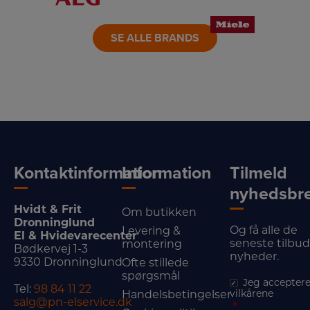
LINK
LINK
LINK
SE ALLE BRANDS
Kontaktinformation
Information
Tilmeld
nyhedsbr
Hvidt & Frit
Om butikken
Dronninglund
Og få alle de
Levering &
El & Hvidevarecenter
seneste tilbu
montering
Bødkervej 1-3
nyheder.
9330 Dronninglund
Ofte stillede
spørgsmål
Jeg acceptere
Tel:
98 84 11 22
vilkårene
Handelsbetingelser
salg@pn-elservice.dk
*