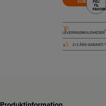
KURV
FØJ
TIL
FAVORI
LEVERINGSMULIGHEDER
2+2 ÅRS GARANTI
Produktinformation