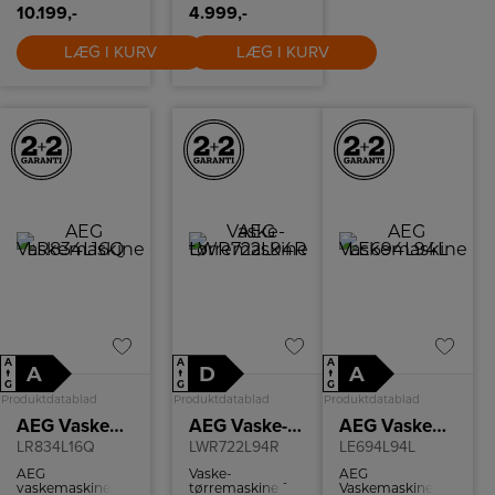
10.199,-
4.999,-
LÆG I KURV
LÆG I KURV
A
A
A
A
D
A
↑
↑
↑
G
G
G
Produktdatablad
Produktdatablad
Produktdatablad
AEG Vaskemaskine
AEG Vaske-tørremaskine
AEG Vaskemaskine
LR834L16Q
LWR722L94R
LE694L94L
AEG
Vaske-
AEG
vaskemaskine
tørremaskine fra
Vaskemaskine