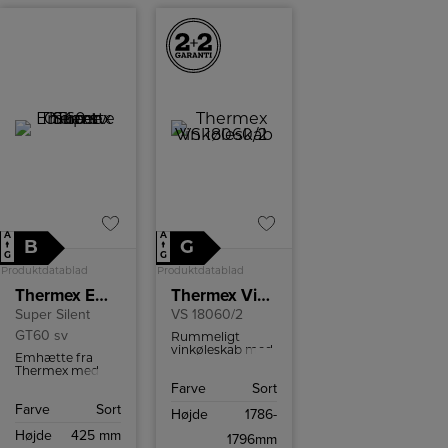
hyggelige
øjeblikke
omkring
middagsbordet.
A
A
B
G
↑
↑
G
G
Produktdatablad
Produktdatablad
Thermex Emhætte
Thermex Vinkøleskab
Super Silent
VS 18060/2
GT60 sv
Rummeligt
vinkøleskab med
Emhætte fra
plads til 93
Thermex med
flasker, ideelt til
kraftig ydeevne,
Farve
Sort
større
lav støj, LED-
vinsamlinger.
Farve
Sort
belysning, nem
Højde
1786-
rengøring og
Højde
425 mm
mulighed for Top
1796mm