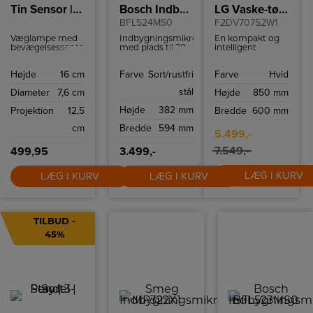
Tin Sensor | Wall Light | Black
Bosch Indbygningsmikroovn
LG Vaske-tørremaskine
BFL524MS0
F2DV707S2W1
Væglampe med
Indbygningsmikroovn
En kompakt og
bevægelsessensor
med plads til 20
intelligent
fra Nordlux, der
liter og udstyret
kombimaskine,
er lavet i et
med 14
der
Højde
16 cm
Farve
Sort/rustfri
Farve
Hvid
meget stilrent og
programmer til
revolutionerer
moderne design.
din madlavning.
den måde, du
stål
Diameter
7,6 cm
Højde
850 mm
Lampen vil passe
vasker på.
perfekt på
Højde
382 mm
Projektion
12,5
Bredde
600 mm
ydervæggen eller
som
cm
Bredde
594 mm
terrasselampe.
5.499,-
7.549,-
499,95
3.499,-
LÆG I KURV
LÆG I KURV
LÆG I KURV
TILBUD -
45%