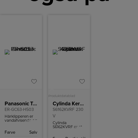
A
Produktdatablad
Panasonic Trimmer
Cylinda Keramisk komfur
ER-GC63-H503
S6162KVRF 230
V
Hårklipperen er
vandafvisende og
Cylinda
kan nemt
S6162KVRF er et
rengøres under
komfur i rustfrit
Farve
Sølv
rindende vand
stål med
efter brug.