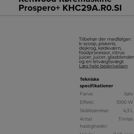
Prospero+ KHC29A.R0.SI
Tilbehør der medfølger:
k-scoop, piskeris,
dejkrog, kødkværn,
foodprocessor, citrus
juicer, juicer, glasblender
og en letvægtsvægt
Læs hele beskrivelsen
Tekniske
specifikationer
Farve:
Sølv
Effekt:
1000 W
Skålstørrelse:
4,3 L
Antal
Trinløs
hastigheder: