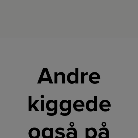
Andre
kiggede
også på