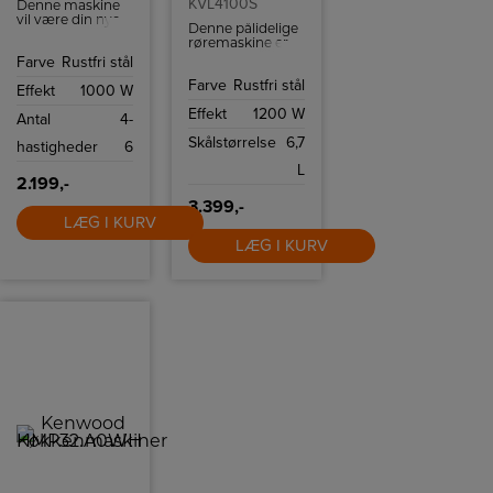
KVL4100S
Denne maskine
vil være din nye
Denne pålidelige
hjælper i
røremaskine er
køkkenet til alle
designet til at
Farve
Rustfri stål
typer
gøre
madlavning
Farve
Rustfri stål
madlavningen
Effekt
1000 W
takket være alle
let, og den vil
dens funktioner
Effekt
1200 W
hjælpe dig med
Antal
4-
og tilbehør.
at skabe en
Skålstørrelse
6,7
hastigheder
6
række lækre
retter.
L
2.199,-
3.399,-
LÆG I KURV
LÆG I KURV