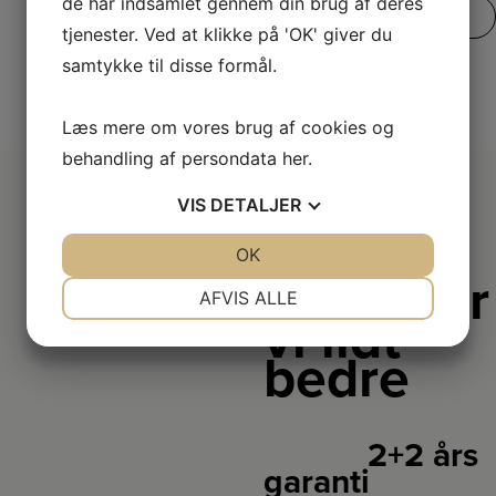
de har indsamlet gennem din brug af deres
SE VORES FULDE UDVALG
tjenester. Ved at klikke på 'OK' giver du
samtykke til disse formål.
Læs mere om vores brug af cookies og
behandling af persondata
her
.
VIS
DETALJER
JA
NEJ
OK
JA
NEJ
Derfor er
NØDVENDIGE
PRÆFERENCER
AFVIS ALLE
vi lidt
JA
NEJ
JA
NEJ
bedre
MARKETING
STATISTIK
2+2 års
garanti