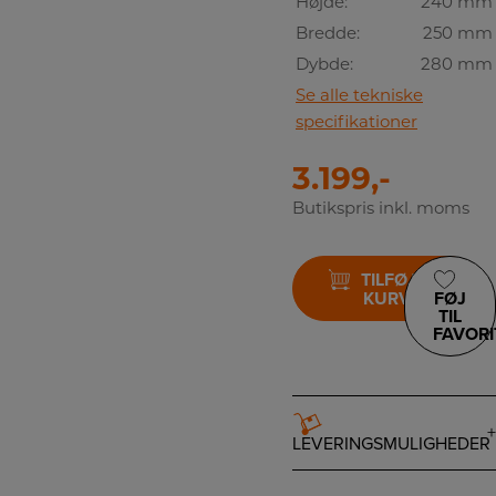
Højde:
240 mm
Bredde:
250 mm
Dybde:
280 mm
Se alle tekniske
specifikationer
3.199,-
Butikspris inkl. moms
TILFØJ TIL
KURV
FØJ
TIL
FAVORI
LEVERINGSMULIGHEDER