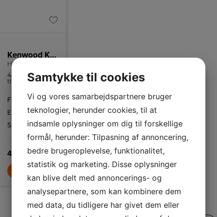
Kenwood Køkkenmaskiner
HMP32.A0WH
Samtykke til cookies
450 Watt motor
til at klare enhver
opskrift, fra
Vi og vores samarbejdspartnere bruger
piskefløde og æg
Farve
Hvid
til kagedej og
brøddej.
teknologier, herunder cookies, til at
Effekt
450 W
indsamle oplysninger om dig til forskellige
Skålstørrelse
3,4
formål, herunder: Tilpasning af annoncering,
L
bedre brugeroplevelse, funktionalitet,
499,-
statistik og marketing. Disse oplysninger
LÆG I KURV
kan blive delt med annoncerings- og
analysepartnere, som kan kombinere dem
med data, du tidligere har givet dem eller