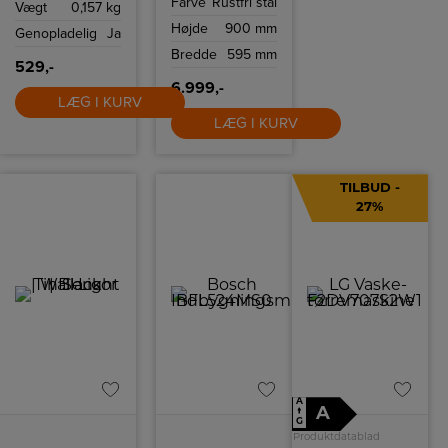
Farve
Rustfri stål
keramisk
Vægt
0,157 kg
kogeplade.
Højde
900 mm
Brændeovnen
Genopladelig
Ja
fungerer med
Bredde
595 mm
230 V udtag.
529,-
6.999,-
LÆG I KURV
LÆG I KURV
TILBUD -
27%
A
A
↑
G
Produktdatablad