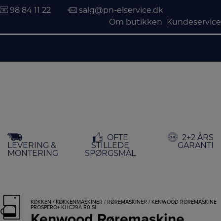
98 84 11 22
salg@pn-elservice.dk
Om butikken
Kundeservice
Hop
OFTE
2+2 ÅRS
til
LEVERING &
STILLEDE
GARANTI
indholdet
MONTERING
SPØRGSMÅL
KØKKEN
/
KØKKENMASKINER
/
RØREMASKINER
/ KENWOOD RØREMASKINE
PROSPERO+ KHC29A.R0.SI
Kenwood Røremaskine