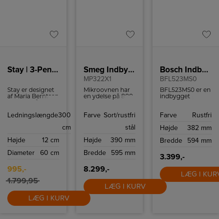
Stay | 3-Pendel | Sort
Smeg Indbygningsmikroovn
Bosch Indbygningsmikrovn
MP322X1
BFL523MS0
Stay er designet
Mikroovnen har
BFL523MS0 er en
af Maria Berntsen
en ydelse på 800
indbygget
og er et både
W og kan rumme
mikrobølgeovn,
moderne og
22 liter.
der har en
Ledningslængde
300
Farve
Sort/rustfri
Farve
Rustfri
tidløst
volumen på 20
belysningsdesign.
liter og en
cm
stål
Højde
382 mm
Skærmens skrå
maksimal effekt
snit skaber en
på 800 watt med
Højde
12 cm
Højde
390 mm
Bredde
594 mm
åben og pegende
5 effekttilstande.
form, som gør, at
Den har 4
Diameter
60 cm
Bredde
595 mm
der kan stråle
optøningsprogram
3.399,-
masser af lys
og 3
igennem. Stay-
tilberedningsprogr
995,-
8.299,-
LÆG I KUR
pendlen
1.799,95
udsender et
LÆG I KURV
blødt, behageligt
lys både opad og
LÆG I KURV
nedad – og
skaber den
perfekte
atmosfære til