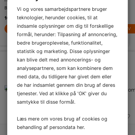
Højde
1230 mm
Effekt
800 W
Højde
1779
fryseren og
sikrer, at du
Bredde
900 mm
Skålstørrelse
4,8
Bredde
540 mm
Vi og vores samarbejdspartnere bruger
aldrig behøver at
afrime det
L
manuelt. Det
teknologier, herunder cookies, til at
10.495,-
14.995,-
ventilerede
kølesystem sikrer
4.989,-
indsamle oplysninger om dig til forskellige
LÆG I KURV
en jævn
LÆG I KURV
temperaturfordeling,
formål, herunder: Tilpasning af annoncering,
LÆG I KURV
hvilket holder
dine madvarer
bedre brugeroplevelse, funktionalitet,
friske i længere
tid.
statistik og marketing. Disse oplysninger
kan blive delt med annoncerings- og
analysepartnere, som kan kombinere dem
med data, du tidligere har givet dem eller
de har indsamlet gennem din brug af deres
tjenester. Ved at klikke på 'OK' giver du
samtykke til disse formål.
Læs mere om vores brug af cookies og
A
behandling af persondata
her
.
Produktdatablad