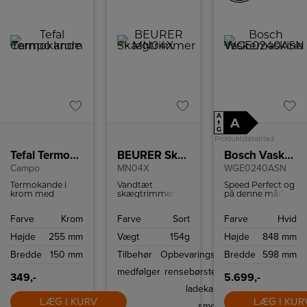
A
A
↑
G
Produktdatablad
Tefal Termokande krom
BEURER Skægtrimmer
Bosch Vaskemaskine
Campo
MN04X
WGE0240ASN
Termokande i
Vandtæt
Speed Perfect og
krom med
skægtrimmer
på denne måde
praktisk
med hele 10
vaske op til 4 kg
håndtering med
klippelængder og
blandet vasketøj i
Farve
Krom
Farve
Sort
Farve
Hvid
én hånd takket
90 min. brugstid
dybden på blot
være Quick-TIP
på en opladning.
46 minutter
Højde
255 mm
Vægt
154g
Højde
848 mm
lukning. Holder
3 års garanti.
væske varm i 12
Bredde
150 mm
Tilbehør
Opbevaringstaske,
Bredde
598 mm
timer og kold i 24
timer.
medfølger
rensebørste, USB
349,-
5.699,-
ladekabel og
LÆG I KURV
LÆG I KUR
smøreolie