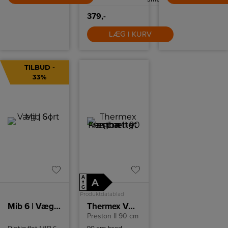
379,-
LÆG I KURV
TILBUD -
33%
A
A
↑
G
Produktdatablad
Mib 6 | Væg | Sort
Thermex Væghængt emhætte
Preston II 90 cm