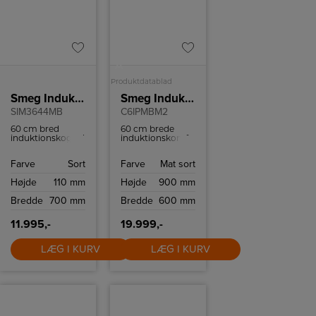
A
Produktdatablad
Smeg Induktionskogeplade SIM3644MP
Smeg Induktionskomfur
SIM3644MB
C6IPMBM2
60 cm bred
60 cm brede
induktionskogeplade
induktionskomfur
med et elegant,
fra Smeg, model
matsort design
C6IPMBM2 i mat
Farve
Sort
Farve
Mat sort
og en keramisk
sort, er designet
glasoverflade
til at give både
Højde
110 mm
Højde
900 mm
med lige kanter.
udseende og
funktionalitet til
Bredde
700 mm
Bredde
600 mm
dit køkken. De
robuste
betjeningsknapper
11.995,-
19.999,-
og det klare
touch-display
LÆG I KURV
gør brugen nem.
LÆG I KURV