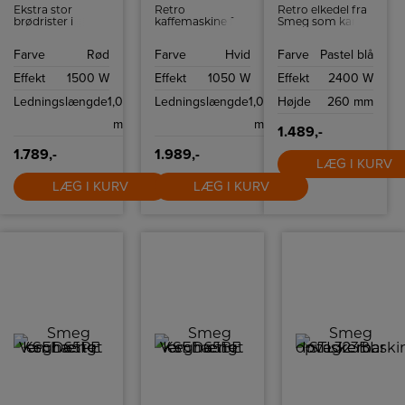
Ekstra stor
Retro
Retro elkedel fra
brødrister i
kaffemaskine fra
Smeg som kan
retrostil fra
Smeg med
indeholde 1,7 liter
italienske Smeg
kapacitet på op
og har
Farve
Rød
Farve
Hvid
Farve
Pastel blå
med plads til 4
til 10 kopper
tørkogningssikring
skiver brød.
kaffe.
samt autosluk
Effekt
1500 W
Effekt
1050 W
Effekt
2400 W
Brødristeren har
ved 100ºC.
6
Ledningslængde
1,0
Ledningslængde
1,0
Højde
260 mm
ristningsindstillinger
og high-lift
m
m
funktion.
1.489,-
1.789,-
1.989,-
LÆG I KURV
LÆG I KURV
LÆG I KURV