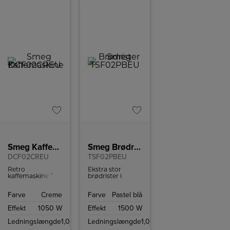
Smeg Kaffemaskine
Smeg Brødrister
DCF02CREU
TSF02PBEU
Retro
Ekstra stor
kaffemaskine fra
brødrister i
Smeg med
retrostil fra
kapacitet på op
italienske Smeg
Farve
Creme
Farve
Pastel blå
til 10 kopper
med plads til 4
kaffe.
skiver brød.
Effekt
1050 W
Effekt
1500 W
Brødristeren har
6
Ledningslængde
1,0
Ledningslængde
1,0
ristningsindstillinger
og high-lift