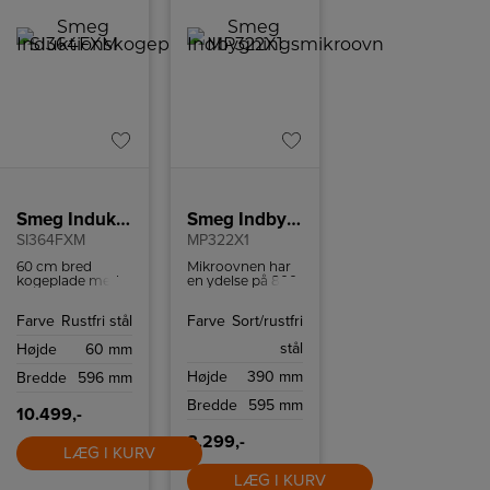
Smeg Induktionskogeplade
Smeg Indbygningsmikroovn
SI364FXM
MP322X1
60 cm bred
Mikroovnen har
kogeplade med
en ydelse på 800
boosterfunktion
W og kan rumme
til hurtig og
22 liter.
Farve
Rustfri stål
Farve
Sort/rustfri
effektiv
madlavning.
stål
Højde
60 mm
Højde
390 mm
Bredde
596 mm
Bredde
595 mm
10.499,-
8.299,-
LÆG I KURV
LÆG I KURV