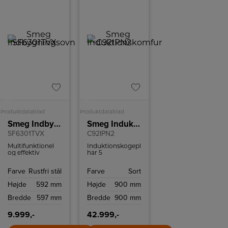
+
A
A
Produktdatablad
Produktdatablad
Smeg Indbygningsovn
Smeg Induktionskomfur
SF6301TVX
C92IPN2
Multifunktionel
Induktionskogepladen
og effektiv
har 5
indbygnings ovn
varmezoner, som
med kapacitet på
alle er udstyret
Farve
Rustfri stål
Farve
Sort
70 liter og
med en
VaporClean-
turbofunktion,
Højde
592 mm
Højde
900 mm
teknologi.
som øger
effekten til
Bredde
597 mm
Bredde
900 mm
hurtigere
opvarmning.
9.999,-
42.999,-