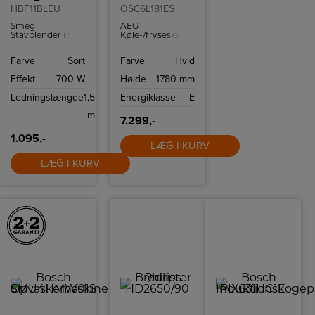
HBF11BLEU
OSC6L181ES
Smeg
AEG
Stavblender i sort
Køle-/fryseskab
farve.
med 198
kølekapacitet og
Farve
Sort
Farve
Hvid
73 frysekapacitet.
Effekt
700 W
Højde
1780 mm
Ledningslængde
1,5
Energiklasse
E
m
7.299,-
1.095,-
LÆG I KURV
LÆG I KURV