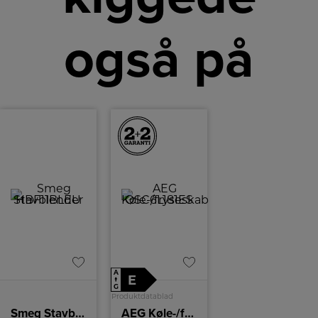
også på
A
E
↑
G
Produktdatablad
Smeg Stavblender
AEG Køle-/fryseskab