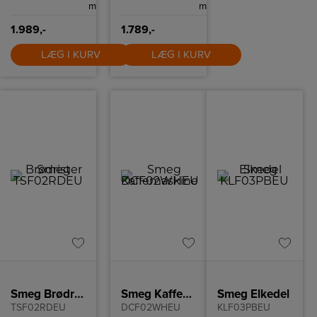
m
m
funktion.
1.989,-
1.789,-
LÆG I KURV
LÆG I KURV
Smeg Brødrister
Smeg Kaffemaskine
Smeg Elkedel
TSF02RDEU
DCF02WHEU
KLF03PBEU