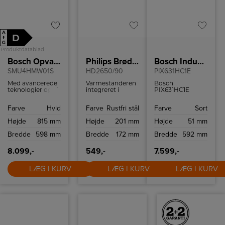
A
D
↑
G
Produktdatablad
Bosch Opvaskemaskine
Philips Brødrister
Bosch Induktionskogeplade
SMU4HMW01S
HD2650/90
PIX631HC1E
Med avancerede
Varmestanderen
Bosch
teknologier og et
integreret i
PIX631HC1E
stilfuldt design, er
brødristeren
induktionskogeplade
denne
giver dig
med avancerede
Farve
Hvid
Farve
Rustfri stål
Farve
Sort
opvaskemaskine
mulighed for at
funktioner som
et perfekt valg til
varme små brød
FlexInduction,
Højde
815 mm
Højde
201 mm
Højde
51 mm
enhver moderne
og croissanter
PowerBoost og
køkken.
op.
WiFi-forbindelse
Bredde
598 mm
Bredde
172 mm
Bredde
592 mm
Løftefunktionen
gør både
sikrer, at selv de
hverdagsmåltider
mindste stykker
og slow cooking i
8.099,-
549,-
7.599,-
brød nemt kan
weekenden
fjernes uden
nemmere og
LÆG I KURV
risiko.
LÆG I KURV
sjovere at lave
LÆG I KURV
mad.