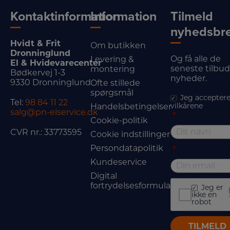
Kontaktinformation
Information
Tilmeld
nyhedsbr
Hvidt & Frit
Om butikken
Dronninglund
Og få alle de
Levering &
El & Hvidevarecenter
seneste tilbu
montering
Bødkervej 1-3
nyheder.
9330 Dronninglund
Ofte stillede
spørgsmål
Jeg acceptere
Tel:
98 84 11 22
vilkårene
Handelsbetingelser
salg@pn-elservice.dk
*
Cookie-politik
CVR nr.: 33773595
Cookie indstillinger
Persondatapolitik
*
Kundeservice
Digital
fortrydelsesformular
Jeg er
ikke en
robot