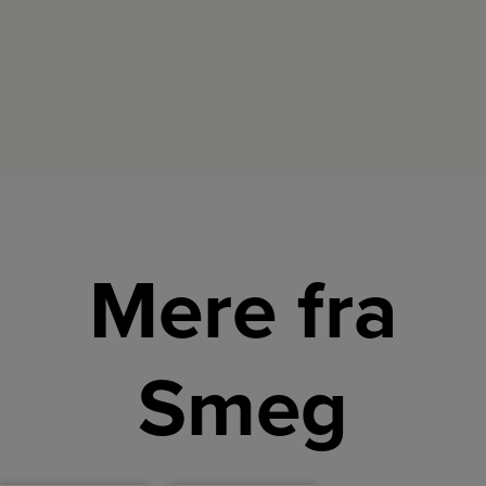
mælkesystem
sikrer
topkvalitet
– både
hverdag
og
gæstebesøg.
Mere fra
Smeg