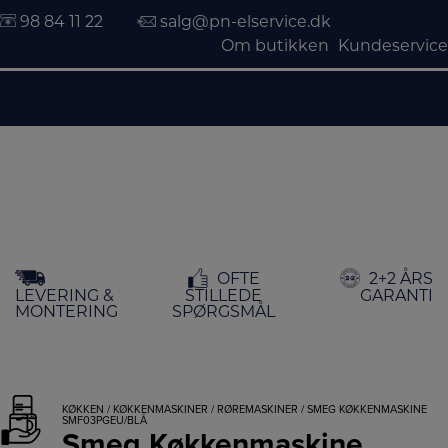
98 84 11 22
salg@pn-elservice.dk
Om butikken
Kundeservice
Hop
OFTE
2+2 ÅRS
til
LEVERING &
STILLEDE
GARANTI
indholdet
MONTERING
SPØRGSMÅL
KØKKEN
/
KØKKENMASKINER
/
RØREMASKINER
/ SMEG KØKKENMASKINE
SMF03PGEU/BLÅ
Smeg Køkkenmaskine