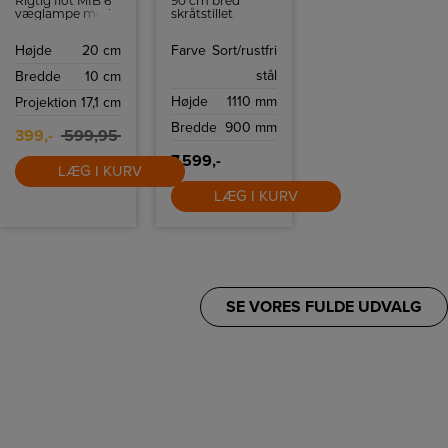
Rigtig flot MIB 6
90 cm bred
væglampe med
skråtstillet
Touch tænd og
emhætte i
sluk.
elegant sort og
Højde
20 cm
Farve
Sort/rustfri
rustfri stål
design. Den
stål
Bredde
10 cm
betjenes med
touch og har fire
Højde
1110 mm
Projektion
17,1 cm
hastigheder.
Bredde
900 mm
399,-
599,95
7.599,-
LÆG I KURV
LÆG I KURV
SE VORES FULDE UDVALG