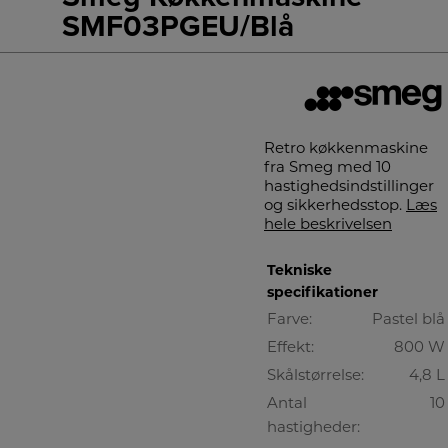
SMF03PGEU/Blå
Retro køkkenmaskine
fra Smeg med 10
hastighedsindstillinger
og sikkerhedsstop.
Læs
hele beskrivelsen
Tekniske
specifikationer
Farve:
Pastel blå
Effekt:
800 W
Skålstørrelse:
4,8 L
Antal
10
hastigheder: