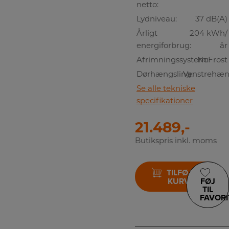
netto:
Lydniveau:
37 dB(A)
Årligt
204 kWh/
energiforbrug:
år
Afrimningssystem:
NoFrost
Dørhængsling:
Venstrehæn
Se alle tekniske
specifikationer
21.489,-
Butikspris inkl. moms
TILFØJ TIL
KURV
FØJ
TIL
FAVORI