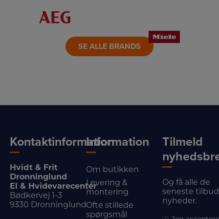
LINK
LINK
LINK
LINK
LINK
LINK
SE ALLE BRANDS
Kontaktinformation
Information
Tilmeld
nyhedsbr
Hvidt & Frit
Om butikken
Dronninglund
Og få alle de
Levering &
El & Hvidevarecenter
seneste tilbu
montering
Bødkervej 1-3
nyheder.
9330 Dronninglund
Ofte stillede
spørgsmål