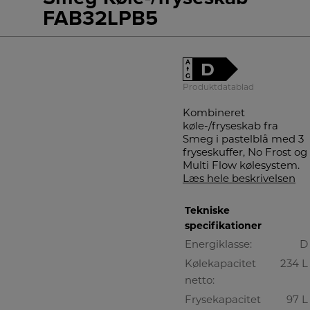
FAB32LPB5
A
D
↑
G
Produktdatablad
Kombineret
køle-/fryseskab fra
Smeg i pastelblå med 3
fryseskuffer, No Frost og
Multi Flow kølesystem.
Læs hele beskrivelsen
Tekniske
specifikationer
Energiklasse:
D
Kølekapacitet
234 L
netto:
Frysekapacitet
97 L