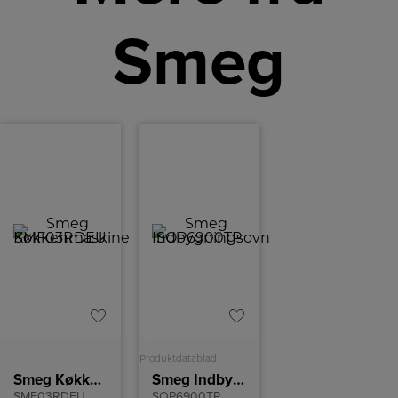
Smeg
A
Produktdatablad
Smeg Køkkenmaskine
Smeg Indbygningsovn
SMF03RDEU
SOP6900TP