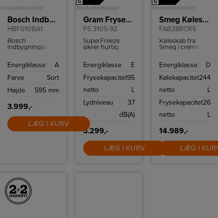
G
G
Produktdatablad
Produktdatablad
Produktdatablad
Bosch Indbygningsovn
Gram Fryseskab
Smeg Køleskab m/fryseboks
HBF010BA1
FS 3105-92
FAB28RCR5
Bosch
SuperFreeze
Køleskab fra
indbygningsovn
sikrer hurtig
Smeg i creme
med 66 liter
indfrysning af
med fryseboks,
ovnrum.
dine frostvarer,
grøntsagsskuffe
Energiklasse
A
Energiklasse
E
Energiklasse
D
som dermed kan
og LED
holde sige
belysning.
Farve
Sort
Frysekapacitet
95
Kølekapacitet
244
længere.
netto
L
netto
L
Højde
595 mm
Lydniveau
37
Frysekapacitet
26
3.999,-
dB(A)
netto
L
LÆG I KURV
3.299,-
14.989,-
LÆG I KURV
LÆG I KUR