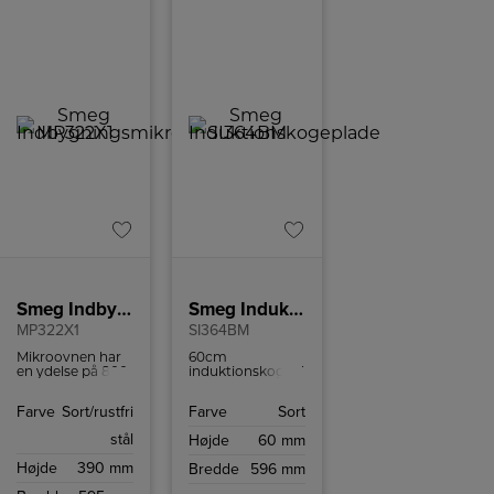
Smeg Indbygningsmikroovn
Smeg Induktionskogeplade
MP322X1
SI364BM
Mikroovnen har
60cm
en ydelse på 800
induktionskogeplade
W og kan rumme
er den perfekte
22 liter.
kombination af
Farve
Sort/rustfri
Farve
Sort
elegant design
og avanceret
stål
Højde
60 mm
teknologi.
Højde
390 mm
Bredde
596 mm