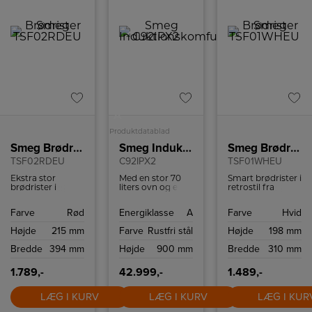
A
Produktdatablad
Smeg Brødrister
Smeg Induktionskomfur
Smeg Brødrister
TSF02RDEU
C92IPX2
TSF01WHEU
Ekstra stor
Med en stor 70
Smart brødrister i
brødrister i
liters ovn og en
retrostil fra
retrostil fra
mindre 35 liters
italienske Smeg.
italienske Smeg
ovn, begge
Brødristeren har
Farve
Rød
Energiklasse
A
Farve
Hvid
med plads til 4
udstyret til at
6
skiver brød.
håndtere en
ristningsindstillinge
Højde
215 mm
Farve
Rustfri stål
Højde
198 mm
Brødristeren har
varieret menu.
og high-lift
6
Den store ovn er
funktion.
Bredde
394 mm
Højde
900 mm
Bredde
310 mm
ristningsindstillinger
en varmluftsovn
og high-lift
til jævn
funktion.
varmefordeling,
1.789,-
42.999,-
1.489,-
mens den ekstra
ovn er traditionel,
LÆG I KURV
perfekt til retter,
LÆG I KURV
LÆG I KUR
der kræver en