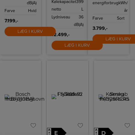
Kølekapacitet
399
dB(A)
energiforbrug
kWh/
energiklasse A++
og støjniveau på
netto
L
år
Farve
Hvid
63 dB.
Lydniveau
36
Farve
Sort
7.199,-
dB(A)
3.799,-
LÆG I KURV
12.499,-
LÆG I KURV
LÆG I KURV
A
A
E
D
A
↑
↑