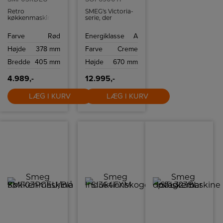
Retro
SMEG's Victoria-
køkkenmaskine
serie, der
fra Smeg med 10
kombinerer
hastighedsindstillinger
klassisk design
Farve
Rød
Energiklasse
A
og
med moderne
sikkerhedsstop.
teknologi. Denne
Højde
378 mm
Farve
Creme
ovn i cremefarve
med et afrundet
Bredde
405 mm
Højde
670 mm
design og rustfrit
stål håndtag
tilføjer elegance
4.989,-
12.995,-
til ethvert
køkken.
LÆG I KURV
LÆG I KURV