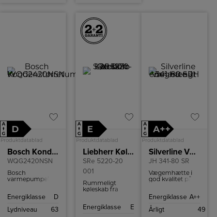
A
A
A
D
E
A++
↑
↑
↑
G
G
G
Produktdatablad
Produktdatablad
Produktdatablad
Bosch Kondenstørretumbler
Liebherr Køleskab
Silverline Væghængt emhætte
WQG2420NSN
SRe 5220-20
JH 341-80 SR
001
Bosch
Vægemhætte i
varmepumpetørretumbler
god kvalitet på
Rummeligt
med 9 kg
80 cm og meget
køleskab fra
kapacitet,
lav lydniveau.
Liebherr med
Energiklasse
D
Energiklasse
A++
AutoDry
plads til 399 liter
sensorteknologi,
Energiklasse
E
kølevarer og
Lydniveau
63
Årligt
49
EasyClean
EasyFresh skuffe.
kondensfilter,