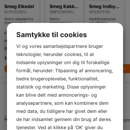
Smeg Elkedel
Smeg Køkkenmaskine
Smeg Indbygningsovn
KLF03CREU
SMF03WHEU
SF6301TVX
Retro elkedel fra
Retro
Multifunktionel
Smeg som kan
køkkenmaskine
og effektiv
indeholde 1,7 liter
fra Smeg med 10
indbygnings ovn
og har
hastighedsindstillinger
med kapacitet på
Samtykke til cookies
Farve
Creme hvid
Farve
Hvid
Energiklasse
A+
tørkogningssikring
og
70 liter og
samt autosluk
sikkerhedsstop.
VaporClean-
Højde
260 mm
Højde
378 mm
Farve
Rustfri stål
ved 100ºC.
teknologi.
Vi og vores samarbejdspartnere bruger
Bredde
223 mm
Bredde
405 mm
Højde
592 mm
teknologier, herunder cookies, til at
1.489,-
4.989,-
9.999,-
indsamle oplysninger om dig til forskellige
LÆG I KURV
LÆG I KURV
LÆG I KURV
formål, herunder: Tilpasning af annoncering,
bedre brugeroplevelse, funktionalitet,
statistik og marketing. Disse oplysninger
kan blive delt med annoncerings- og
analysepartnere, som kan kombinere dem
med data, du tidligere har givet dem eller
de har indsamlet gennem din brug af deres
tjenester. Ved at klikke på 'OK' giver du