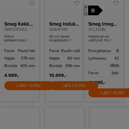
A
B
↑
G
Smeg Køkkenmaskine/Blå
Smeg Induktionskogeplade
Smeg Integrerbar opvaskemaskine
SMF03PGEU
SI364FXM
STL323BL
Retro
60 cm bred
Maskinen er
køkkenmaskine
kogeplade med
udstyret med
fra Smeg med 10
boosterfunktion
10+1
hastighedsindstillinger
til hurtig og
programmer,
Farve
Pastel blå
Farve
Rustfri stål
Energiklasse
B
og
effektiv
herunder Ekspres
sikkerhedsstop.
madlavning.
27', ØKO, Stille-
Højde
378 mm
Højde
60 mm
Lydniveau
42
program (-2 dB),
Intensiv vask og
dB(A)
Bredde
405 mm
Bredde
596 mm
Hygiejne 99,9%.
Med forsinket
Farve
Sølv
start kan du
4.989,-
10.499,-
planlægge din
opvask til at
10.995,-
LÆG I KURV
LÆG I KURV
passe ind i din
dagligdag, mens
LÆG I KURV
Dry Assist+ og
FlexiZone gør det
muligt at tilpasse
maskinen til både
halv og fuld
fyldning.