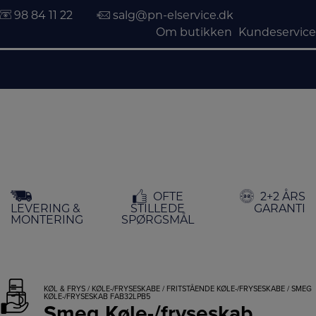
98 84 11 22
salg@pn-elservice.dk
Om butikken
Kundeservice
Hop
OFTE
2+2 ÅRS
til
LEVERING &
STILLEDE
GARANTI
indholdet
MONTERING
SPØRGSMÅL
KØL & FRYS
/
KØLE-/FRYSESKABE
/
FRITSTÅENDE KØLE-/FRYSESKABE
/ SMEG
KØLE-/FRYSESKAB FAB32LPB5
Smeg Køle-/fryseskab