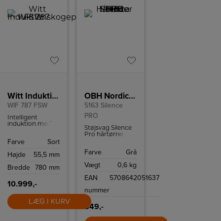
Witt Induktionskogeplade
OBH Nordica Hårtørrer
WIF 787 FSW
5163 Silence
PRO
Intelligent
induktion med
Støjsvag Silence
automatisk
Pro hårtørrer
zoneaktivering,
med 3
Farve
Sort
78 cm bred,
varmeindstillinger
facetslebet
Farve
Grå
og 2 hastigheder
Højde
55,5 mm
glaskant og hvidt
samt heat boost-
display.
Vægt
0,6 kg
og
Bredde
780 mm
koldluftsfunktionen.
EAN
5708642051637
10.999,-
nummer
LÆG I KURV
849,-