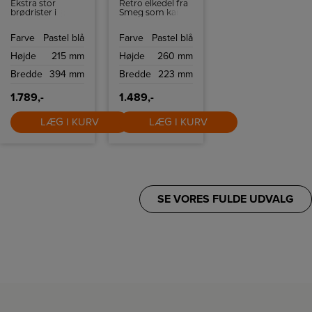
Ekstra stor
Retro elkedel fra
brødrister i
Smeg som kan
retrostil fra
indeholde 1,7 liter
italienske Smeg
og har
Farve
Pastel blå
Farve
Pastel blå
med plads til 4
tørkogningssikring
skiver brød.
samt autosluk
Højde
215 mm
Højde
260 mm
Brødristeren har
ved 100ºC.
6
Bredde
394 mm
Bredde
223 mm
ristningsindstillinger
og high-lift
funktion.
1.789,-
1.489,-
LÆG I KURV
LÆG I KURV
SE VORES FULDE UDVALG