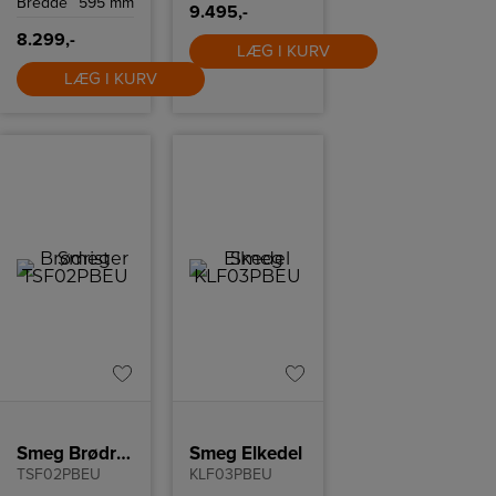
Bredde
595 mm
9.495,-
8.299,-
LÆG I KURV
LÆG I KURV
Smeg Brødrister
Smeg Elkedel
TSF02PBEU
KLF03PBEU