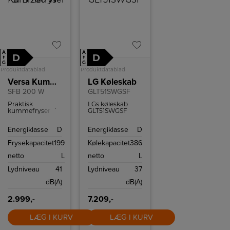
A
A
D
D
↑
↑
G
G
Produktdatablad
Produktdatablad
Versa Kummefryser
LG Køleskab
SFB 200 W
GLT51SWGSF
Praktisk
LGs køleskab
kummefryser der
GLT51SWGSF
trods sin
kommer i et
størrelse har en
stilrent design
Energiklasse
D
Energiklasse
D
kapacitet på hele
tilpasset dit
199 liter.
køkken. Dette
Frysekapacitet
199
Kølekapacitet
386
køleskab har stor
kapacitet og
netto
L
netto
L
smarte
funktioner, der
Lydniveau
41
Lydniveau
37
holder maden
frisk så længe
dB(A)
dB(A)
som muligt.
2.999,-
7.209,-
LÆG I KURV
LÆG I KURV