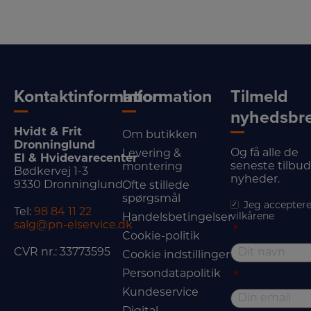
Kontaktinformation
Information
Tilmeld
nyhedsbr
Hvidt & Frit
Om butikken
Dronninglund
Og få alle de
Levering &
El & Hvidevarecenter
seneste tilbu
montering
Bødkervej 1-3
nyheder.
9330 Dronninglund
Ofte stillede
spørgsmål
Jeg acceptere
Tel:
98 84 11 22
vilkårene
Handelsbetingelser
salg@pn-elservice.dk
*
Cookie-politik
CVR nr.: 33773595
Cookie indstillinger
Persondatapolitik
*
Kundeservice