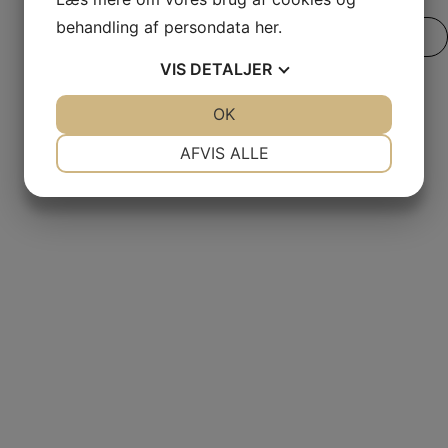
behandling af persondata
her
.
SE ALLE VORES TILBUD
VIS
DETALJER
JA
NEJ
OK
JA
NEJ
NØDVENDIGE
PRÆFERENCER
AFVIS ALLE
JA
NEJ
JA
NEJ
MARKETING
STATISTIK
Den bedste
handel er lo