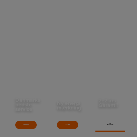
Danmarks
2+2 års
Ny energi
bedste
Garanti!
mærkning
service
Vi har dobbelt op på garantien på
udvalgte produkter – så du er sikret i
Per marts 2021 ændres energimærket
4 år og kan føle dig endnu tryggere.
Her får du råd til mere.
for udvalgte hvidevarekategorier.
SE
LÆS MERE
LÆS MERE
PRODUKTER