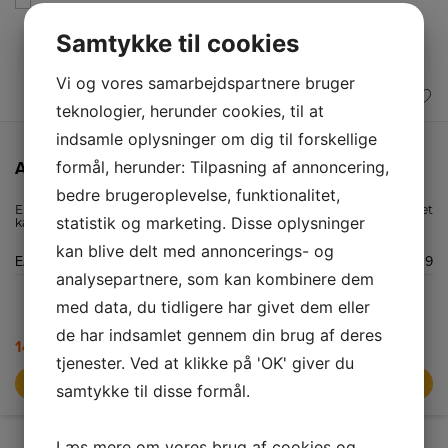
Samtykke til cookies
Vi og vores samarbejdspartnere bruger
teknologier, herunder cookies, til at
indsamle oplysninger om dig til forskellige
formål, herunder: Tilpasning af annoncering,
ADLER Kaffemølle AD 443
bedre brugeroplevelse, funktionalitet,
En 150 W elektrisk kaffekværn til dem, der elsker aromatisk, friskmalet
statistik og marketing. Disse oplysninger
kaffe. Den arbejder lydløst ved en høj hastighed og kan ikke tændes,
hvis låget ikke er placeret korrekt. Den har et dobbeltkantet blad i
kan blive delt med annoncerings- og
rustfrit stål og et gennemsigtigt låg.
EAN nummer
5901436590309
analysepartnere, som kan kombinere dem
med data, du tidligere har givet dem eller
de har indsamlet gennem din brug af deres
149,-
199,95
tjenester. Ved at klikke på 'OK' giver du
LÆG I KURV
samtykke til disse formål.
Læs mere om vores brug af cookies og