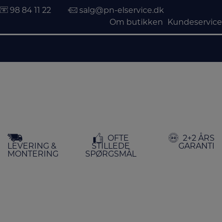
98 84 11 22
salg@pn-elservice.dk
Om butikken
Kundeservice
Hop
OFTE
2+2 ÅRS
til
LEVERING &
STILLEDE
GARANTI
indholdet
MONTERING
SPØRGSMÅL