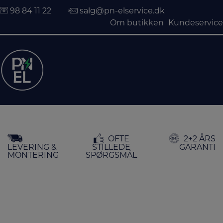
98 84 11 22
salg@pn-elservice.dk
Om butikken
Kundeservice
Hop
OFTE
2+2 ÅRS
til
LEVERING &
STILLEDE
GARANTI
indholdet
MONTERING
SPØRGSMÅL
FORSIDE
/
KØKKEN
/
KØKKENMASKINER
/ HÅNDMIKSERE
Håndmiksere