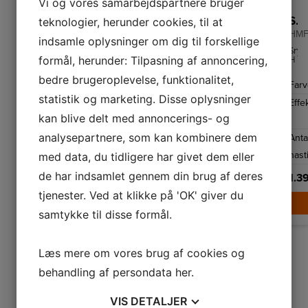
Vi og vores samarbejdspartnere bruger
Kenwood Køkkenmaskiner
Smeg Håndmikser
Smeg Håndmikser
teknologier, herunder cookies, til at
HMP32.A0WH
HMF01BLEU
HMF
indsamle oplysninger om dig til forskellige
450
Smeg
Sme
formål, herunder: Tilpasning af annoncering,
Watt
Håndmikser
Hån
motor
tilbyder
tilb
til
op
op
bedre brugeroplevelse, funktionalitet,
Farve
Hvid
Farve
Sort
Far
at
til
til
klare
ni
ni
statistik og marketing. Disse oplysninger
Effekt
450
Effekt
70
Effe
enhver
hastighedsnive
hast
opskrift,
så
så
kan blive delt med annoncerings- og
W
W
fra
du
du
piskefløde
kan
kan
analysepartnere, som kan kombinere dem
Antal
Antal
5
Anta
9
og
blande
blan
æg
dit
dit
hastigheder
hastigheder
hast
med data, du tidligere har givet dem eller
til
indhold
indh
kagedej
til
til
de har indsamlet gennem din brug af deres
og
perfektion.
perf
499,-
1.399,-
1.3
brøddej.
Elpiskeren
Elpi
tjenester. Ved at klikke på 'OK' giver du
har
har
LÆG I KURV
desuden
LÆG I K
des
en
en
samtykke til disse formål.
Turbo-
Turb
funktion
funk
for
for
ekstra
ekst
Læs mere om vores brug af cookies og
kraftig
kraf
piskning.
pisk
behandling af persondata
her
.
1
2
→
VIS
DETALJER