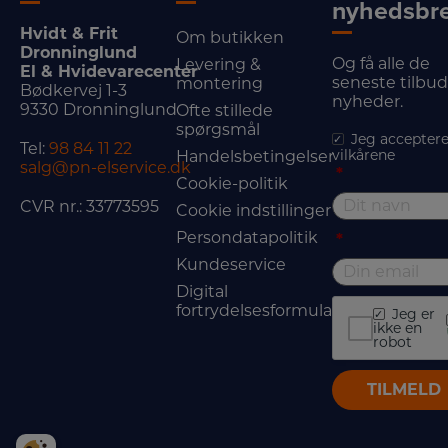
nyhedsbr
Hvidt & Frit
Om butikken
Dronninglund
Og få alle de
Levering &
El & Hvidevarecenter
seneste tilbu
montering
Bødkervej 1-3
nyheder.
9330 Dronninglund
Ofte stillede
spørgsmål
Jeg acceptere
Tel:
98 84 11 22
vilkårene
Handelsbetingelser
salg@pn-elservice.dk
*
Cookie-politik
CVR nr.: 33773595
Cookie indstillinger
Persondatapolitik
*
Kundeservice
Digital
fortrydelsesformular
Jeg er
ikke en
robot