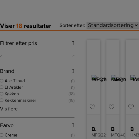
Viser
18
resultater
Sorter efter:
Filtrer efter pris
,-
,-
Brand
Alle Tilbud
(1)
El Artikler
(1)
Køkken
(18)
Køkkenmaskiner
(18)
Vis flere
Farve
Bosch Håndmikser
Bosch Håndmikser
Braun Håndmikser
Creme
(1)
MFQ22100
MFQ4030K
HM3