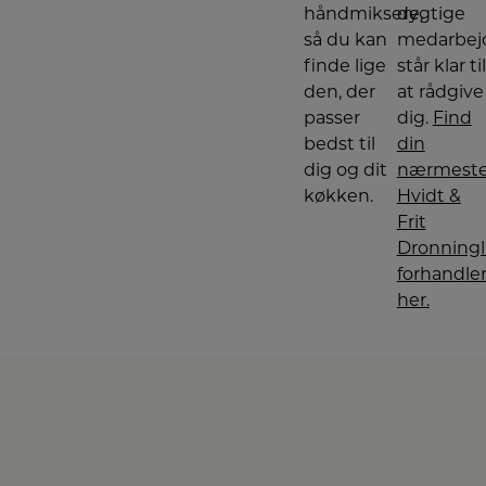
håndmiksere,
dygtige
så du kan
medarbej
finde lige
står klar til
den, der
at rådgive
passer
dig.
Find
bedst til
din
dig og dit
nærmest
køkken.
Hvidt &
Frit
Dronning
forhandle
her.