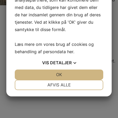
største sortimenter med
alle de kendte
med data, du tidligere har givet dem eller
varemærker.
de har indsamlet gennem din brug af deres
tjenester. Ved at klikke på 'OK' giver du
Vi
samtykke til disse formål.
dækker hele
DK
Læs mere om vores brug af cookies og
Vælg mellem mange
behandling af persondata
her
.
forskellige
forhandlere i hele landet.
VIS
DETALJER
JA
NEJ
OK
JA
NEJ
NØDVENDIGE
PRÆFERENCER
AFVIS ALLE
JA
NEJ
JA
NEJ
MARKETING
STATISTIK