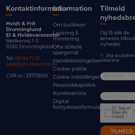
Kontaktinformation
Information
Tilmeld
nyhedsbr
Hvidt & Frit
Om butikken
Dronninglund
Og få alle de
Levering &
El & Hvidevarecenter
seneste tilbu
montering
Bødkervej 1-3
nyheder.
9330 Dronninglund
Ofte stillede
spørgsmål
Jeg acceptere
Tel:
98 84 11 22
vilkårene
Handelsbetingelser
salg@pn-elservice.dk
*
Cookie-politik
CVR nr.: 33773595
Cookie indstillinger
Persondatapolitik
*
Kundeservice
Digital
fortrydelsesformular
Jeg er
ikke en
robot