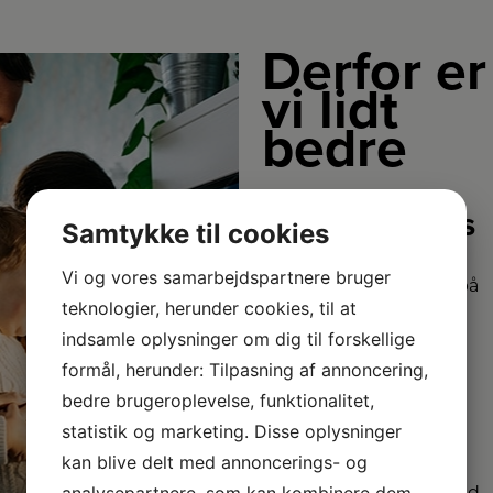
Derfor er
vi lidt
bedre
2+2 års
Samtykke til cookies
garanti
Vi og vores samarbejdspartnere bruger
Vi har udvidet garanti på
teknologier, herunder cookies, til at
udvalgte produkter
– så du er sikret i 4 år.
indsamle oplysninger om dig til forskellige
formål, herunder: Tilpasning af annoncering,
bedre brugeroplevelse, funktionalitet,
Stort
sortiment
statistik og marketing. Disse oplysninger
kan blive delt med annoncerings- og
Vi har et af Danmarks
analysepartnere, som kan kombinere dem