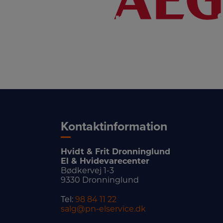
LINK
Kontaktinformation
Hvidt & Frit Dronninglund
El & Hvidevarecenter
Bødkervej 1-3
9330 Dronninglund
Tel:
98 84 11 22
salg@pn-elservice.dk