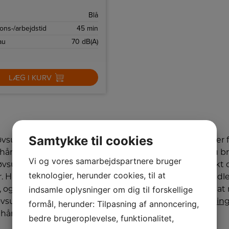
et og ledningsfri, hvilket gør den
til små rengøringsopgaver.
Blå
ons-/arbejdstid
45 min
au
70 dB(A)
LÆG I KURV
Samtykke til cookies
øvsugere
Vi er her 
håndstøvsuger slipper du for at hive den
Har du bru
Vi og vores samarbejdspartnere bruger
øvsuger frem, når du skal rengøre mindre
Kontakt d
teknologier, herunder cookies, til at
 Håndstøvsugeren er let, fleksibel og
forhandle
indsamle oplysninger om dig til forskellige
, og her på siden finder du et udvalg af
klar til a
vsugere, så du altid har en rengøringsven
Dronning
formål, herunder: Tilpasning af annoncering,
d hånden.
bedre brugeroplevelse, funktionalitet,