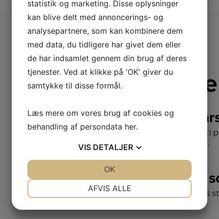
statistik og marketing. Disse oplysninger
kan blive delt med annoncerings- og
analysepartnere, som kan kombinere dem
med data, du tidligere har givet dem eller
de har indsamlet gennem din brug af deres
tjenester. Ved at klikke på 'OK' giver du
Derfor e
samtykke til disse formål.
Læs mere om vores brug af cookies og
2+2 år
behandling af persondata
her
.
Vi har udvidet garanti 
– så du er sikret i 4 år.
VIS
DETALJER
JA
NEJ
OK
JA
NEJ
Stort 
NØDVENDIGE
PRÆFERENCER
AFVIS ALLE
Vi har et af Danmarks s
JA
NEJ
JA
NEJ
varemærker.
MARKETING
STATISTIK