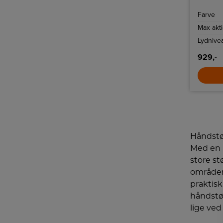
Den er l
perfekt 
Farve
Max akti
Lydnive
929,-
Håndst
Med en 
store st
områder.
praktisk
håndstø
lige ve