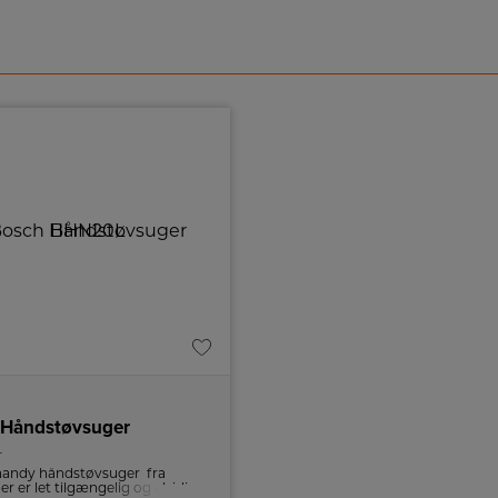
 Håndstøvsuger
L
 handy håndstøvsuger fra
r er let tilgængelig og alsidig.