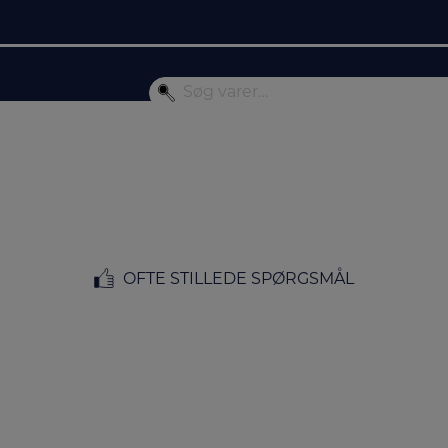
OFTE STILLEDE SPØRGSMÅL
FORSIDE
/
HUS & HAVE
/
STØVSUGERE
/ HÅNDSTØVSUGERE
Håndstøvsugere