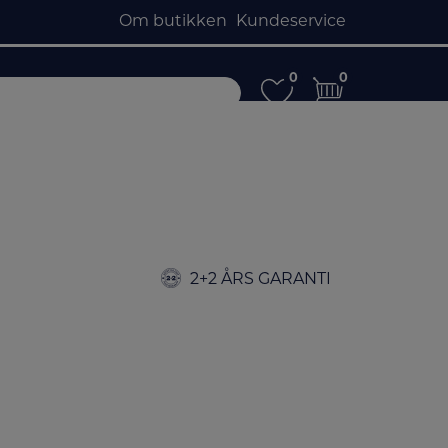
Om butikken
Kundeservice
0
0
0
0
2+2 ÅRS GARANTI