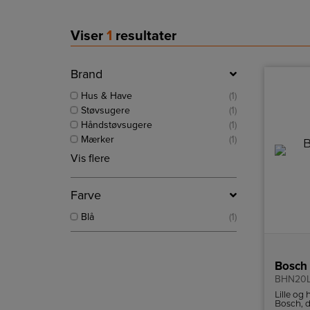
Viser
1
resultater
Brand
Hus & Have
(1)
Støvsugere
(1)
Håndstøvsugere
(1)
Mærker
(1)
Vis flere
Farve
Blå
(1)
Bosch
BHN20
Lille og
Bosch, de