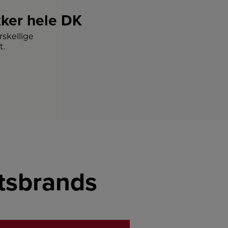
ker hele DK
skellige
t.
etsbrands
LINK