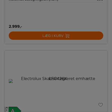
2.999,-
LÆG I KURV
A
A
↑