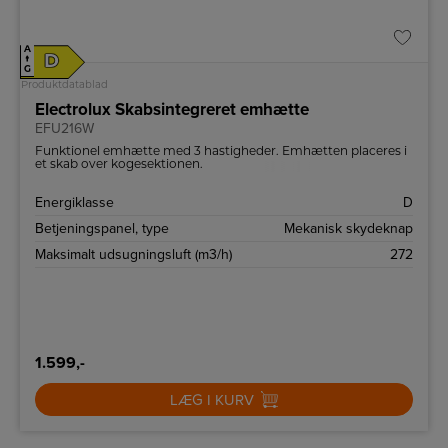
A
D
↑
G
Produktdatablad
Electrolux Skabsintegreret emhætte
EFU216W
Funktionel emhætte med 3 hastigheder. Emhætten placeres i
et skab over kogesektionen.
Energiklasse
D
Betjeningspanel, type
Mekanisk skydeknap
Maksimalt udsugningsluft (m3/h)
272
1.599,-
LÆG I KURV