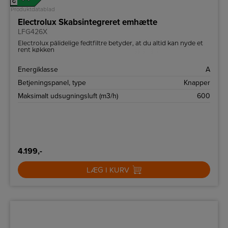
G
Produktdatablad
Electrolux Skabsintegreret emhætte
LFG426X
Electrolux pålidelige fedtfiltre betyder, at du altid kan nyde et
rent køkken
Energiklasse
A
Betjeningspanel, type
Knapper
Maksimalt udsugningsluft (m3/h)
600
4.199,-
LÆG I KURV