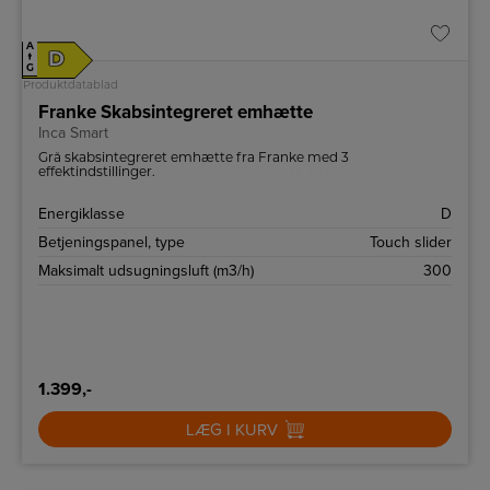
A
D
↑
G
Produktdatablad
Franke Skabsintegreret emhætte
Inca Smart
Grå skabsintegreret emhætte fra Franke med 3
effektindstillinger.
Energiklasse
D
Betjeningspanel, type
Touch slider
Maksimalt udsugningsluft (m3/h)
300
1.399,-
LÆG I KURV