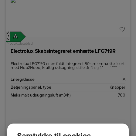
A
A
↑
G
Produktdatablad
Electrolux Skabsintegreret emhætte LFG719R
Electrolux LFG719R er en fuldt integreret 80 cm emhætte i sort
med Hob2Hood, kraftig udsugning, stille drift og klare LED-lys.
Nem vedligeholdelse med vaskbare filtre og fleksibel
aftræk/recirkulation.
Energiklasse
A
Betjeningspanel, type
Knapper
Maksimalt udsugningsluft (m3/h)
700
4.219,-
Samtykke til cookies