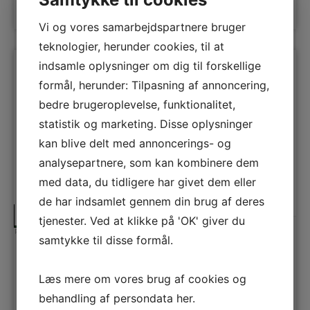
LÆG I KURV
Vi og vores samarbejdspartnere bruger
teknologier, herunder cookies, til at
indsamle oplysninger om dig til forskellige
formål, herunder: Tilpasning af annoncering,
bedre brugeroplevelse, funktionalitet,
statistik og marketing. Disse oplysninger
kan blive delt med annoncerings- og
analysepartnere, som kan kombinere dem
med data, du tidligere har givet dem eller
de har indsamlet gennem din brug af deres
A
A
↑
tjenester. Ved at klikke på 'OK' giver du
G
Produktdatablad
samtykke til disse formål.
Electrolux Skabsintegreret emhætte
LFG719X
Læs mere om vores brug af cookies og
700 Hob2Hood® teknologi betyder, at kogepladen automatisk
regulerer emhættens indstillinger
behandling af persondata
her
.