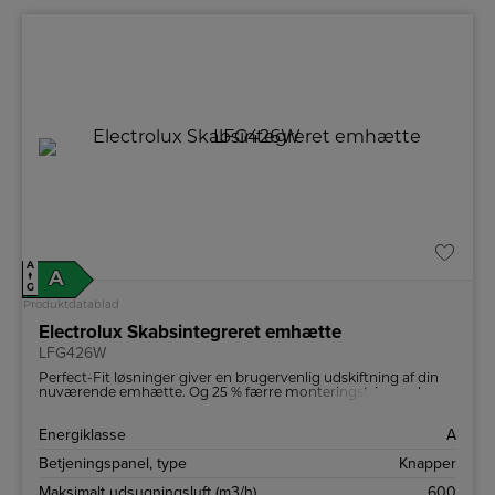
A
A
↑
G
Produktdatablad
Electrolux Skabsintegreret emhætte
LFG426W
Perfect-Fit løsninger giver en brugervenlig udskiftning af din
nuværende emhætte. Og 25 % færre monteringstrin med
værktøjsfrie muligheder for hurtig og præcis Best-in-Class
montering af din nye emhætte.
Energiklasse
A
Betjeningspanel, type
Knapper
Maksimalt udsugningsluft (m3/h)
600