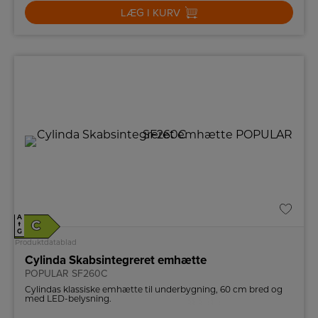
LÆG I KURV
A
C
↑
G
Produktdatablad
Cylinda Skabsintegreret emhætte
POPULAR SF260C
Cylindas klassiske emhætte til underbygning, 60 cm bred og
med LED-belysning.