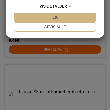
Energiklasse
A
VIS
DETALJER
Betjeningspanel, type
Knapper
Maksimalt udsugningsluft (m3/h)
580
JA
NEJ
OK
JA
NEJ
NØDVENDIGE
PRÆFERENCER
AFVIS ALLE
JA
NEJ
JA
NEJ
5.499,-
MARKETING
STATISTIK
LÆG I KURV