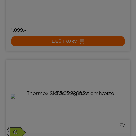
1.099,-
LÆG I KURV
A
C
↑
G