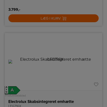
3.799,-
LÆG I KURV
A
A
↑
G
Produktdatablad
Electrolux Skabsintegreret emhætte
LFG716X