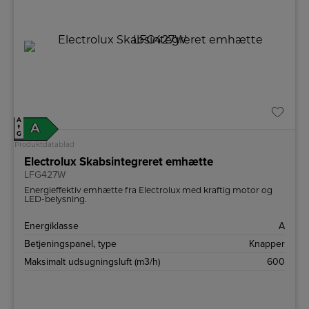
A
A
↑
G
Produktdatablad
Electrolux Skabsintegreret emhætte
LFG427W
Energieffektiv emhætte fra Electrolux med kraftig motor og
LED-belysning.
Energiklasse
A
Betjeningspanel, type
Knapper
Maksimalt udsugningsluft (m3/h)
600