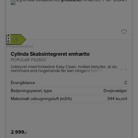
A
C
↑
G
Produktdatablad
Cylinda Skabsintegreret emhætte
POPULAR FK260C
Udstyret med forbedret Easy Clean, hvilket betyder, at du
nemmere end nogensinde før kan rengøre hele blæseren, altså
ikke kun filteret, men hele indersiden og de aftagelige dele inde
omkring motoren.
Energiklasse
C
Betjeningspanel, type
Drejevælger
Maksimalt udsugningsluft (m3/h)
344 ku,m/t
2.999,-