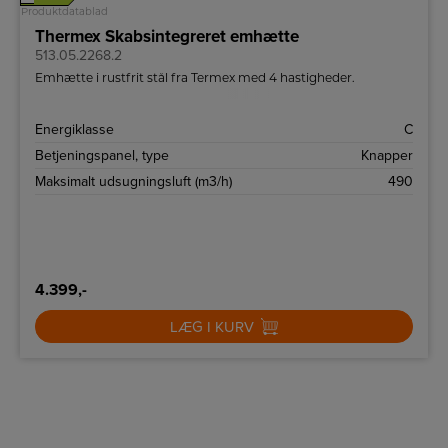
Produktdatablad
Thermex Skabsintegreret emhætte
513.05.2268.2
Emhætte i rustfrit stål fra Termex med 4 hastigheder.
Energiklasse
C
Betjeningspanel, type
Knapper
Maksimalt udsugningsluft (m3/h)
490
4.399,-
LÆG I KURV