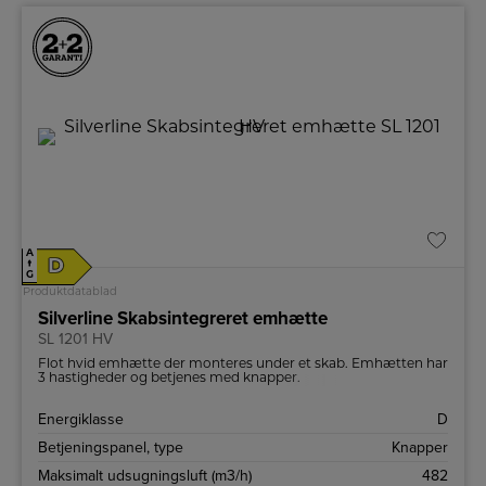
A
D
↑
G
Produktdatablad
Silverline Skabsintegreret emhætte
SL 1201 HV
Flot hvid emhætte der monteres under et skab. Emhætten har
3 hastigheder og betjenes med knapper.
Energiklasse
D
Betjeningspanel, type
Knapper
Maksimalt udsugningsluft (m3/h)
482