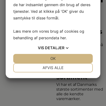
vi lidt
de har indsamlet gennem din brug af deres
bedre
tjenester. Ved at klikke på 'OK' giver du
samtykke til disse formål.
2+2 års
Læs mere om vores brug af cookies og
garanti
behandling af persondata
her
.
Vi har udvidet garanti på
VIS
DETALJER
udvalgte produkter
– så du er sikret i 4 år.
JA
NEJ
OK
JA
NEJ
NØDVENDIGE
PRÆFERENCER
AFVIS ALLE
Stort
sortiment
JA
NEJ
JA
NEJ
MARKETING
STATISTIK
Vi har et af Danmarks
største sortimenter med
alle de kendte
varemærker.