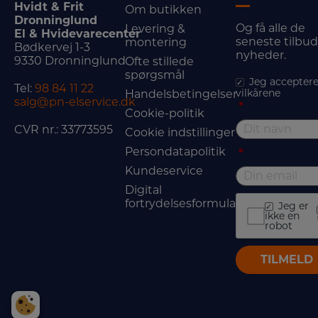
Hvidt & Frit
Om butikken
Dronninglund
Og få alle de
Levering &
El & Hvidevarecenter
seneste tilbu
montering
Bødkervej 1-3
nyheder.
9330 Dronninglund
Ofte stillede
spørgsmål
Jeg acceptere
Tel:
98 84 11 22
vilkårene
Handelsbetingelser
salg@pn-elservice.dk
*
Cookie-politik
CVR nr.: 33773595
Cookie indstillinger
Persondatapolitik
*
Kundeservice
Digital
fortrydelsesformular
Jeg er
ikke en
robot