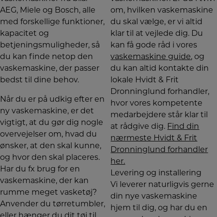
AEG, Miele og Bosch, alle
om, hvilken vaskemaskine
med forskellige funktioner,
du skal vælge, er vi altid
kapacitet og
klar til at vejlede dig. Du
betjeningsmuligheder, så
kan få gode råd i vores
du kan finde netop den
vaskemaskine guide
, og
vaskemaskine, der passer
du kan altid kontakte din
bedst til dine behov.
lokale Hvidt & Frit
Dronninglund forhandler,
Når du er på udkig efter en
hvor vores kompetente
ny vaskemaskine, er det
medarbejdere står klar til
vigtigt, at du gør dig nogle
at rådgive dig.
Find din
overvejelser om, hvad du
nærmeste Hvidt & Frit
ønsker, at den skal kunne,
Dronninglund forhandler
og hvor den skal placeres.
her.
Har du fx brug for en
Levering og installering
vaskemaskine, der kan
Vi leverer naturligvis gerne
rumme meget vasketøj?
din nye vaskemaskine
Anvender du tørretumbler,
hjem til dig, og har du en
eller hænger du dit tøj til