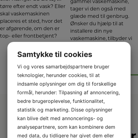
gammel vaskemaskine,
tørre efter endt vask? Eller
tager vi den også med
skal vaskemaskinen
glæde med til genbrug.
placeres et sted, hvor det
Ønsker du hjælp til at
er afgørende, om den er
installere din nye
top- eller frontbetjent?
vaskemaskine, tilbyder vi
også dette.
Om det nye
2+2 års
energimærke
Garanti!
Samtykke til cookies
Der er kommet nye regler for energimærkning fra EU pr. 1. marts 2021. Læs om de nye
Vi har dobbelt op på garantien på udvalgte produkter – så du er sikret i 4 år og kan føle dig
mærkninger her
endnu tryggere.
Vi og vores samarbejdspartnere bruger
LÆS MERE
LÆS MERE
teknologier, herunder cookies, til at
indsamle oplysninger om dig til forskellige
formål, herunder: Tilpasning af annoncering,
bedre brugeroplevelse, funktionalitet,
statistik og marketing. Disse oplysninger
kan blive delt med annoncerings- og
analysepartnere, som kan kombinere dem
Derfor er
med data, du tidligere har givet dem eller