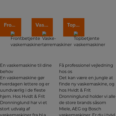
Frontbetjente vaskemaskiner
Vaske-tørremaskiner
Topbetjente vaskemaskiner
En vaskemaskine til dine
Få professionel vejledning
behov
hos os
En vaskemaskine gør
Det kan være en jungle at
hverdagen lettere og er
finde ny vaskemaskine, og
uundværlig i de fleste
hos Hvidt & Frit
hjem. Hos Hvidt & Frit
Dronninglund holder vi alle
Dronninglund har vi et
de store brands såsom
stort udvalg af
Miele, AEG og Bosch
vaskemaskiner fra bl.a.
vaskemaskiner. Er du i tvivl