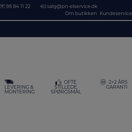
98 84 11 22
salg@pn-elservice.dk
Om butikken
Kundeservice
Hop
OFTE
2+2 ÅRS
til
LEVERING &
STILLEDE
GARANTI
indholdet
MONTERING
SPØRGSMÅL
FORSIDE
/
VASK & TØR
/ VASKEMASKINER
Vaskemaskiner