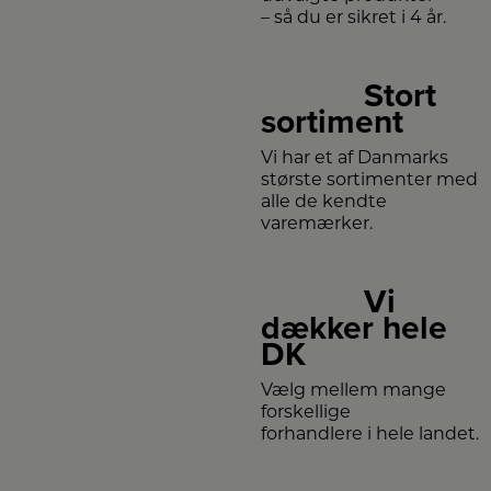
er
stål
– så du er sikret i 4 år.
god
til
til
at
udendørsbrug.
udvikle
Her
en
kan
smuk,
Stort
den
mørkere
f.eks.
patina.
sortiment
bidrage
med
godt
Vi har et af Danmarks
lys
og
største sortimenter med
god
alle de kendte
stil
langs
varemærker.
boligens
indkørsel,
i
haven
eller
Vi
omkring
dækker hele
terrassen.
Effektiv,
DK
integreret
LED-
belysning
Vælg mellem mange
At
havelampen
forskellige
Arn
forhandlere i hele landet.
vil
være
en
iøjnefaldende
tilføjelse