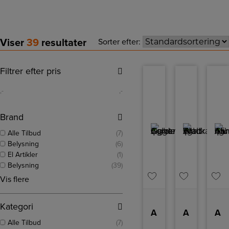
Viser
39
resultater
Sorter efter:
Filtrer efter pris
,-
,-
Brand
Alle Tilbud
(7)
Belysning
(6)
El Artikler
(1)
Belysning
(39)
Vis flere
Kategori
Agger | Garden Light | Galvanized
Aludra | Wall light | Black
Aludra 45 | Garden light | Aluminium
Alle Tilbud
(7)