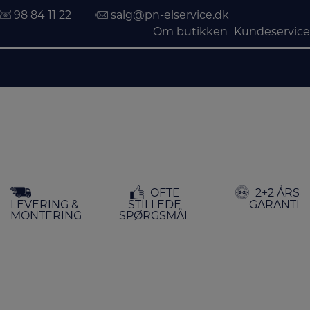
98 84 11 22
salg@pn-elservice.dk
Om butikken
Kundeservice
Hop
OFTE
2+2 ÅRS
til
LEVERING &
STILLEDE
GARANTI
indholdet
MONTERING
SPØRGSMÅL
FORSIDE
/
BELYSNING
/ UDENDØRSLAMPE
Udendørslampe