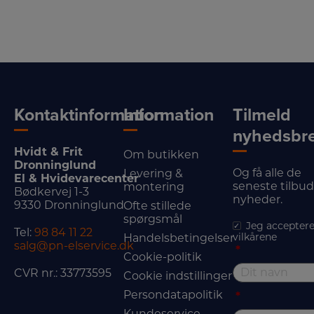
Kontaktinformation
Information
Tilmeld
nyhedsbr
Hvidt & Frit
Om butikken
Dronninglund
Og få alle de
Levering &
El & Hvidevarecenter
seneste tilbu
montering
Bødkervej 1-3
nyheder.
9330 Dronninglund
Ofte stillede
spørgsmål
Jeg acceptere
Tel:
98 84 11 22
vilkårene
Handelsbetingelser
salg@pn-elservice.dk
*
Cookie-politik
CVR nr.: 33773595
Cookie indstillinger
Persondatapolitik
*
Kundeservice