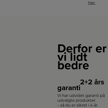
at
her.
blive
nydt
med
det
samme.
Derfor er
vi lidt
bedre
2+2 års
garanti
Vi har udvidet garanti på
udvalgte produkter
– så du er sikret i 4 år.