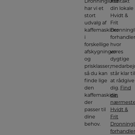
Dronninglund
Kontakt
programmere
kaffebrygningen
har vi et
din lokale
op
stort
til
Hvidt &
24
udvalg af
Frit
timer
i
kaffemaskiner
Dronning
forvejen.
Du
i
forhandler
skal
blot
forskellige
hvor
forberede
maskinen
afskygninger
vores
med
vand
og
dygtige
og
prisklasser,
medarbej
kaffe
om
så du kan
står klar til
aftenen,
indstille
finde lige
at rådgive
den,
og
den
dig.
Find
vågne
op
kaffemaskine,
din
til
en
der
nærmest
perfekt
passer til
tempereret
Hvidt &
og
dine
Frit
velduftende
kande
behov.
Dronning
kaffe,
klar
forhandle
til