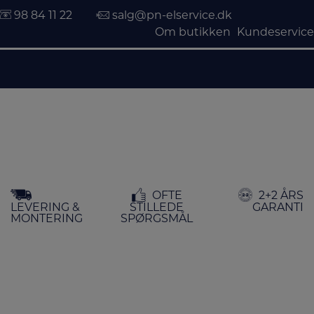
98 84 11 22
salg@pn-elservice.dk
Om butikken
Kundeservice
Hop
OFTE
2+2 ÅRS
til
LEVERING &
STILLEDE
GARANTI
indholdet
MONTERING
SPØRGSMÅL
FORSIDE
/
KØKKEN
/
KAFFE & TE
/ KAFFEMASKINER
Kaffemaskiner