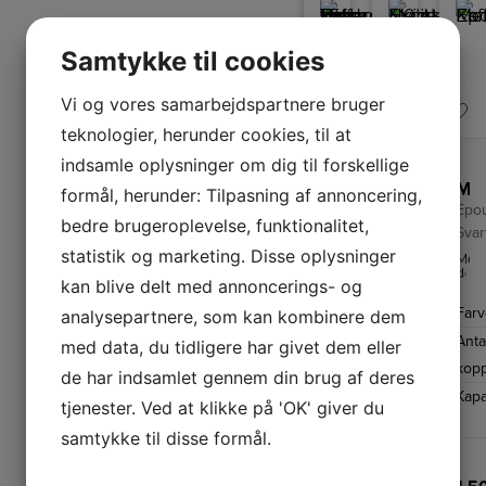
funktion.
Samtykke til cookies
Vi og vores samarbejdspartnere bruger
teknologier, herunder cookies, til at
indsamle oplysninger om dig til forskellige
Little Balance kaffemaskine med timer 1,5 liter
Melitta Excelent 4.0 Hvid
Melitta Kaffemaskine Epou
formål, herunder: Tilpasning af annoncering,
UDSTILLINGS
Epo
bedre brugeroplevelse, funktionalitet,
Svar
Start
Skal
din
din
statistik og marketing. Disse oplysninger
Med
dag
kaffe
det
på
bare
kan blive delt med annoncerings- og
ind
Kapacitet
1,5
den
være
dryp
bedst
simpel
Far
analysepartnere, som kan kombinere dem
på
liter
tænkelige
og
filt
måde
velsmagende?
Anta
kan
med data, du tidligere har givet dem eller
Højde
31
med
Melitta
du
duften
Excellent
kop
cm
bek
de har indsamlet gennem din brug af deres
af
4.0
serv
friskbrygget
er
Kapa
Bredde
17,8
en
tjenester. Ved at klikke på 'OK' giver du
kaffe,
en
kop
der
simpel,
cm
kaffe
venter
brugervenlig,
samtykke til disse formål.
alle
på
praktisk
inde
dig,
599,95
og
899,-
hele
så
prisvindende
bryg