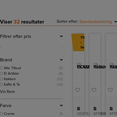
Viser
32
resultater
Sorter efter:
Standardsortering
Filtrer efter pris
TILBUD
-
,-
,-
14%
Brand
Alle Tilbud
(5)
El Artikler
(5)
Køkken
(32)
Kaffe & Te
(32)
Vis flere
Farve
BOSCH COMPACT CLASS TKA3A031
Braun Kaffemaskine
Braun Kaffemaskine
Creme
(1)
UDSTILLINGSMODEL
KF1100BK
KF1