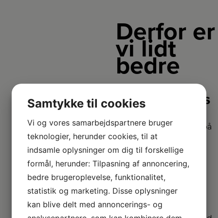
Derfor er
vi lidt
bedre
2+2 års
Samtykke til cookies
garanti
Vi og vores samarbejdspartnere bruger
Vi har udvidet garanti på
teknologier, herunder cookies, til at
udvalgte produkter
– så du er sikret i 4 år.
indsamle oplysninger om dig til forskellige
formål, herunder: Tilpasning af annoncering,
bedre brugeroplevelse, funktionalitet,
Stort
sortiment
statistik og marketing. Disse oplysninger
kan blive delt med annoncerings- og
Vi har et af Danmarks
analysepartnere, som kan kombinere dem