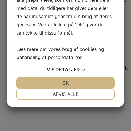
største sortimenter med
alle de kendte
med data, du tidligere har givet dem eller
varemærker.
de har indsamlet gennem din brug af deres
tjenester. Ved at klikke på 'OK' giver du
Vi
samtykke til disse formål.
dækker hele
DK
Læs mere om vores brug af cookies og
Vælg mellem mange
behandling af persondata
her
.
forskellige
forhandlere i hele landet.
VIS
DETALJER
JA
NEJ
OK
JA
NEJ
NØDVENDIGE
PRÆFERENCER
AFVIS ALLE
JA
NEJ
JA
NEJ
MARKETING
STATISTIK