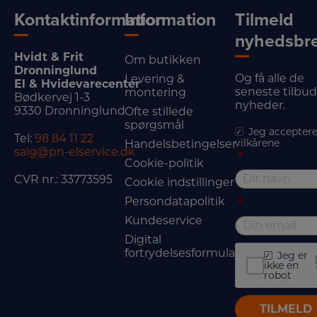
Kontaktinformation
Information
Tilmeld
nyhedsbr
Hvidt & Frit
Om butikken
Dronninglund
Og få alle de
Levering &
El & Hvidevarecenter
seneste tilbu
montering
Bødkervej 1-3
nyheder.
9330 Dronninglund
Ofte stillede
spørgsmål
Jeg acceptere
Tel:
98 84 11 22
vilkårene
Handelsbetingelser
salg@pn-elservice.dk
*
Cookie-politik
CVR nr.: 33773595
Cookie indstillinger
Persondatapolitik
*
Kundeservice
Digital
fortrydelsesformular
Jeg er
ikke en
robot