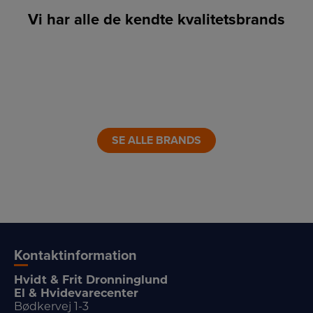
Vi har alle de kendte kvalitetsbrands
LINK
LINK
LINK
LINK
LINK
LINK
SE ALLE BRANDS
Kontaktinformation
Hvidt & Frit Dronninglund
El & Hvidevarecenter
Bødkervej 1-3