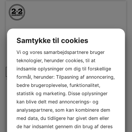
Samtykke til cookies
Vi og vores samarbejdspartnere bruger
teknologier, herunder cookies, til at
indsamle oplysninger om dig til forskellige
A
D
↑
G
formål, herunder: Tilpasning af annoncering,
Produktdatablad
bedre brugeroplevelse, funktionalitet,
Versa Kummefryser
SFB 400 W
statistik og marketing. Disse oplysninger
Praktisk og rummelig kummefryser fra VERSA med 400 liters
kan blive delt med annoncerings- og
kapacitet, digitalt display og energibesparende LED-lys.
analysepartnere, som kan kombinere dem
Energiklasse
D
med data, du tidligere har givet dem eller
Frysekapacitet netto
400 L
de har indsamlet gennem din brug af deres
Afrimningssystem
Manuelt