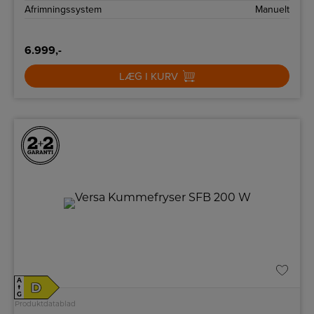
Afrimningssystem
Manuelt
6.999,-
LÆG I KURV
A
D
↑
G
Produktdatablad