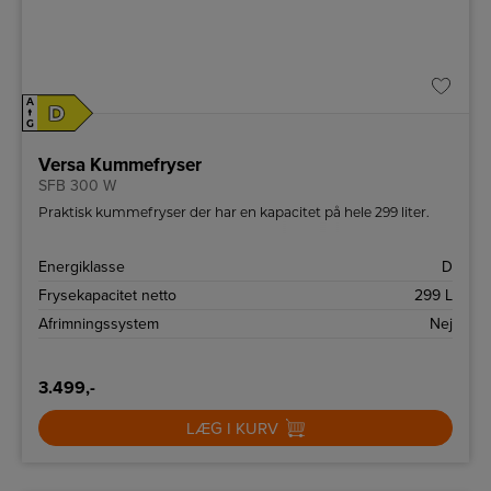
A
D
↑
G
Versa Kummefryser
SFB 300 W
Praktisk kummefryser der har en kapacitet på hele 299 liter.
Energiklasse
D
Frysekapacitet netto
299 L
Afrimningssystem
Nej
3.499,-
LÆG I KURV