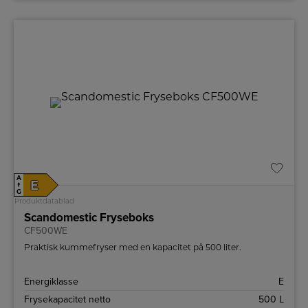
A
E
↑
G
Produktdatablad
Scandomestic Fryseboks
CF500WE
Praktisk kummefryser med en kapacitet på 500 liter.
Energiklasse
E
Frysekapacitet netto
500 L