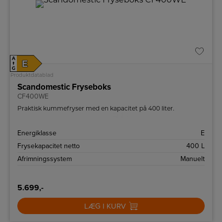
A
E
↑
G
Produktdatablad
Scandomestic Fryseboks
CF400WE
Praktisk kummefryser med en kapacitet på 400 liter.
Energiklasse
E
Frysekapacitet netto
400 L
Afrimningssystem
Manuelt
5.699,-
LÆG I KURV