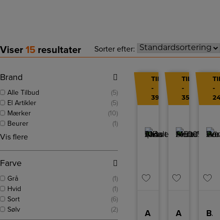
Viser
15
resultater
Sorter efter:
Brand
TILBUD
TILBUD
T
-
-
-
Alle Tilbud
(5)
39%
35%
2
El Artikler
(5)
Mærker
(10)
Beurer
(1)
Vis flere
Farve
Grå
(1)
Hvid
(1)
Sort
(6)
Sølv
(2)
AlBa 104 | AlBa Shaver vandtæt
AlBa SH007RO Multiflex – Herreshaver
Barbermaskine Advance Performance Wet/Dry