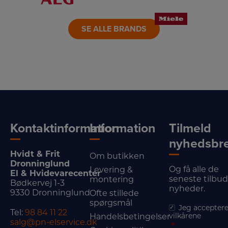
LINK
LINK
LINK
SE ALLE BRANDS
Kontaktinformation
Information
Tilmeld
nyhedsbr
Hvidt & Frit
Om butikken
Dronninglund
Og få alle de
Levering &
El & Hvidevarecenter
seneste tilbu
montering
Bødkervej 1-3
nyheder.
9330 Dronninglund
Ofte stillede
spørgsmål
Jeg acceptere
Tel:
98 84 11 22
vilkårene
Handelsbetingelser
salg@pn-elservice.dk
*