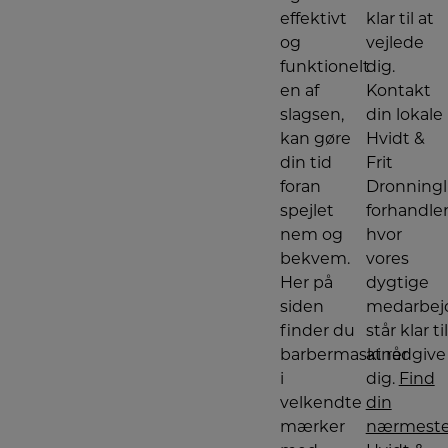
effektivt
klar til at
og
vejlede
funktionelt
dig.
en af
Kontakt
slagsen,
din lokale
kan gøre
Hvidt &
din tid
Frit
foran
Dronning
spejlet
forhandler
nem og
hvor
bekvem.
vores
Her på
dygtige
siden
medarbej
finder du
står klar til
barbermaskiner
at rådgive
i
dig.
Find
velkendte
din
mærker
nærmest