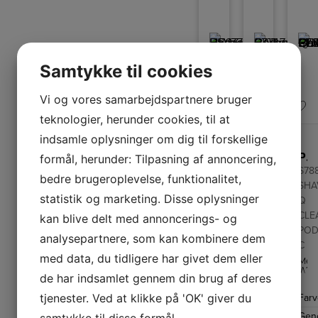
Samtykke til cookies
Vi og vores samarbejdspartnere bruger
teknologier, herunder cookies, til at
indsamle oplysninger om dig til forskellige
Panasonic Barbermaskine
Philips Barbermaskine S3143/00 P-CAP
Philips Barbermaskine
formål, herunder: Tilpasning af annoncering,
ES-
S3143/00
S78
bedre brugeroplevelse, funktionalitet,
RW33-
SHAVER
SHA
statistik og marketing. Disse oplysninger
H503
P-
Q
CAP
CLE
kan blive delt med annoncerings- og
Barbermaskinen
er
POD
Barbermaskin
analysepartnere, som kan kombinere dem
100%
hoved
C
vandtæt
åbnes
Farve
Sølv
og
med data, du tidligere har givet dem eller
med
Med
giver
Farve
Sort
et
Genopladelig
Ja
Wet
dig
de har indsamlet gennem din brug af deres
tryk
&
mulighed
Genopladelig
J
på
Fleksibelt
Ja
Dry
for
tjenester. Ved at klikke på 'OK' giver du
Far
en
kan
at
Fleksibelt
J
barberhoved
knap,
du
vælge
Geno
samtykke til disse formål.
så
få