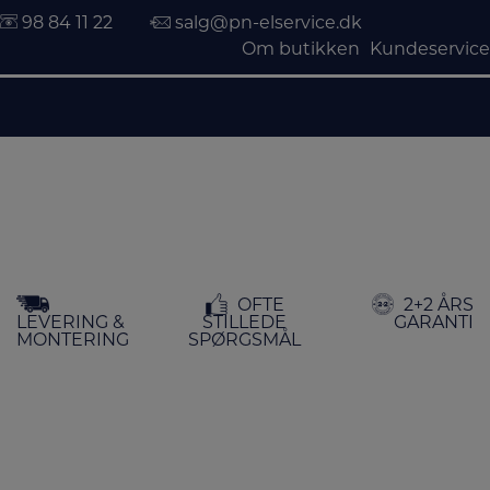
98 84 11 22
salg@pn-elservice.dk
Om butikken
Kundeservice
Hop
OFTE
2+2 ÅRS
til
LEVERING &
STILLEDE
GARANTI
indholdet
MONTERING
SPØRGSMÅL