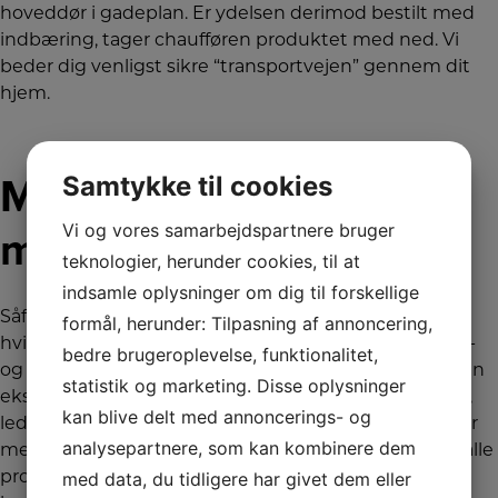
hoveddør i gadeplan. Er ydelsen derimod bestilt med
indbæring, tager chaufføren produktet med ned. Vi
beder dig venligst sikre “transportvejen” gennem dit
hjem.
Samtykke til cookies
Montering i forbindelse
Vi og vores samarbejdspartnere bruger
med levering
teknologier, herunder cookies, til at
indsamle oplysninger om dig til forskellige
Såfremt du ønsker, at vi skal montere dine nye
formål, herunder: Tilpasning af annoncering,
hvidevarer, bedes du kontrollere, at din bestående el-
bedre brugeroplevelse, funktionalitet,
og VVS-installation er lovligt udført. Vi monterer til den
statistik og marketing. Disse oplysninger
eksisterende installation uden udskiftning af slanger,
kan blive delt med annoncerings- og
ledninger og stik og benytter de installationsdele, der
analysepartnere, som kan kombinere dem
medfølger produktet. Vores montør forsøger at løse alle
med data, du tidligere har givet dem eller
problemer på stedet. Vurderer montøren, at det ikke