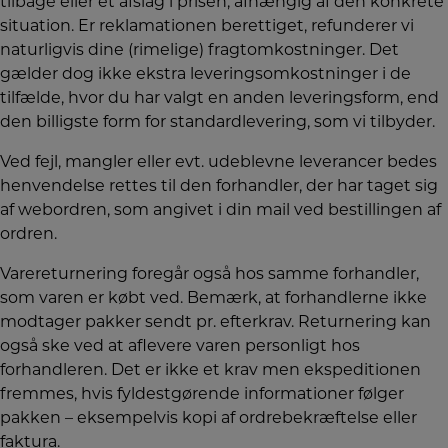
tilbage eller et afslag i prisen, afhængig af den konkrete
situation. Er reklamationen berettiget, refunderer vi
naturligvis dine (rimelige) fragtomkostninger. Det
gælder dog ikke ekstra leveringsomkostninger i de
tilfælde, hvor du har valgt en anden leveringsform, end
den billigste form for standardlevering, som vi tilbyder.
Ved fejl, mangler eller evt. udeblevne leverancer bedes
henvendelse rettes til den forhandler, der har taget sig
af webordren, som angivet i din mail ved bestillingen af
ordren.
Varereturnering foregår også hos samme forhandler,
som varen er købt ved. Bemærk, at forhandlerne ikke
modtager pakker sendt pr. efterkrav. Returnering kan
også ske ved at aflevere varen personligt hos
forhandleren. Det er ikke et krav men ekspeditionen
fremmes, hvis fyldestgørende informationer følger
pakken – eksempelvis kopi af ordrebekræftelse eller
faktura.