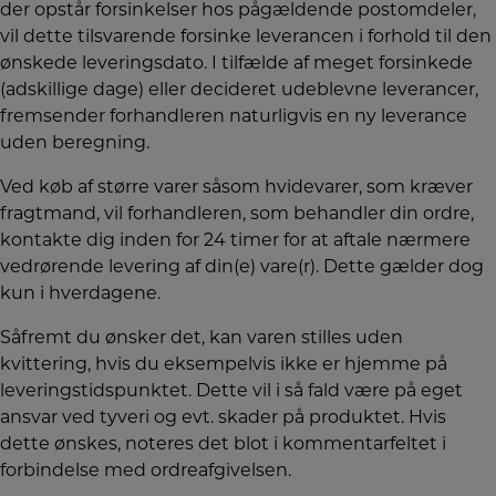
der opstår forsinkelser hos pågældende postomdeler,
vil dette tilsvarende forsinke leverancen i forhold til den
ønskede leveringsdato. I tilfælde af meget forsinkede
(adskillige dage) eller decideret udeblevne leverancer,
fremsender forhandleren naturligvis en ny leverance
uden beregning.
Ved køb af større varer såsom hvidevarer, som kræver
fragtmand, vil forhandleren, som behandler din ordre,
kontakte dig inden for 24 timer for at aftale nærmere
vedrørende levering af din(e) vare(r). Dette gælder dog
kun i hverdagene.
Såfremt du ønsker det, kan varen stilles uden
kvittering, hvis du eksempelvis ikke er hjemme på
leveringstidspunktet. Dette vil i så fald være på eget
ansvar ved tyveri og evt. skader på produktet. Hvis
dette ønskes, noteres det blot i kommentarfeltet i
forbindelse med ordreafgivelsen.