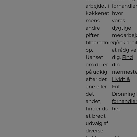
arbejdet i
forhandler
køkkenet
hvor
mens
vores
andre
dygtige
pifter
medarbej
tilberedningen
står klar til
op.
at rådgive
Uanset
dig.
Find
om du er
din
på udkig
nærmest
efter det
Hvidt &
ene eller
Frit
det
Dronning
andet,
forhandle
finder du
her.
et bredt
udvalg af
diverse