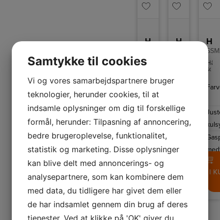
Hâws Falster Bord- og Paninigrill
Hâws Ledningsfri Minihakker
Hâws Soda- and danskvandsmaskine
CG1600
CT200
SSM
Samtykke til cookies
Bord-
Hâws
Hâw
og
ledningsfri
soda
Paninigrill
minihakker
&
Vi og vores samarbejdspartnere bruger
med
med
dan
Farve
Sort/sølv
Farve
Sort
Far
aftagelige
en
mas
teknologier, herunder cookies, til at
plader.
1000
me
Effekt
1600
Kapacitet
1
ml
BPA
indsamle oplysninger om dig til forskellige
beholder.
frit
W
L
Just
mate
formål, herunder: Tilpasning af annoncering,
kuls
Brændstof
Effekt
El
200
bedre brugeroplevelse, funktionalitet,
W
Gas
499,-
statistik og marketing. Disse oplysninger
med
899,-
LÆG I KURV
kan blive delt med annoncerings- og
999
LÆG I K
analysepartnere, som kan kombinere dem
med data, du tidligere har givet dem eller
de har indsamlet gennem din brug af deres
tjenester. Ved at klikke på 'OK' giver du