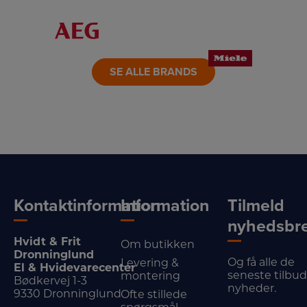
LINK
LINK
LINK
LINK
LINK
LINK
SE ALLE BRANDS
Kontaktinformation
Information
Tilmeld
nyhedsbr
Hvidt & Frit
Om butikken
Dronninglund
Og få alle de
Levering &
El & Hvidevarecenter
seneste tilbu
montering
Bødkervej 1-3
nyheder.
9330 Dronninglund
Ofte stillede