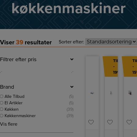
køkkenmaskiner
Viser
39
resultater
Sorter efter:
Filtrer efter pris
TILBUD
T
-
-
,-
,-
19%
1
Brand
Alle Tilbud
(5)
El Artikler
(5)
Køkken
(39)
Køkkenmaskiner
(39)
Vis flere