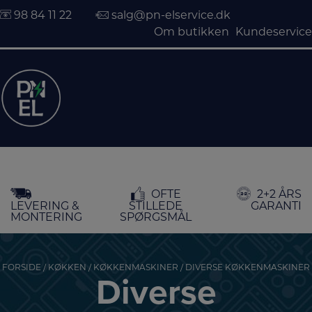
98 84 11 22
salg@pn-elservice.dk
Om butikken
Kundeservice
Hop
OFTE
2+2 ÅRS
til
LEVERING &
STILLEDE
GARANTI
indholdet
MONTERING
SPØRGSMÅL
FORSIDE
/
KØKKEN
/
KØKKENMASKINER
/ DIVERSE KØKKENMASKINER
Diverse