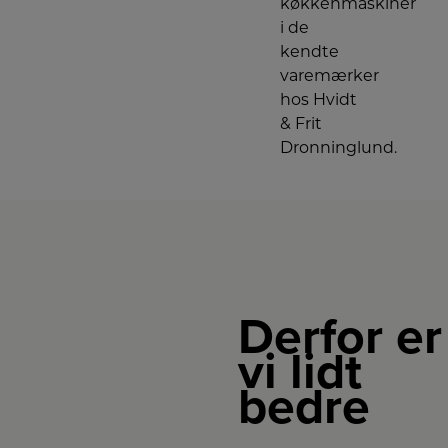
køkkenmaskiner
i de
kendte
varemærker
hos Hvidt
& Frit
Dronninglund.
Derfor er
vi lidt
bedre