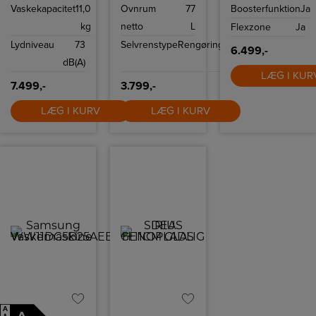
ovnfunktioner.
funktion,
Vaskekapacitet
11,0
Ovnrum
77
Boosterfunktion
Ja
powerMove Plus
og fryingSensor
kg
netto
L
Flexzone
Ja
Plus.
Lydniveau
73
Selvrenstype
Rengøringsvenlig
6.499,-
dB(A)
emalje
LÆG I KUR
7.499,-
3.799,-
LÆG I KURV
LÆG I KURV
A
↑