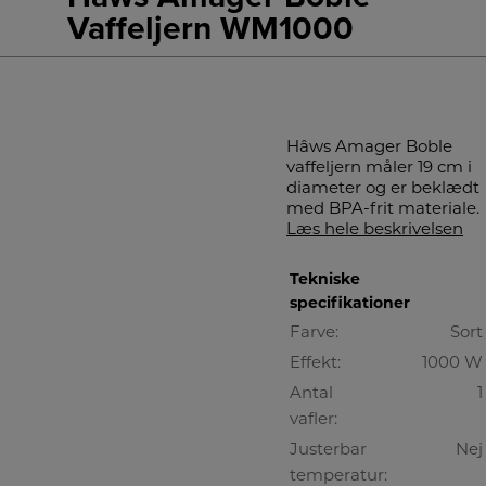
Vaffeljern WM1000
Hâws Amager Boble
vaffeljern måler 19 cm i
diameter og er beklædt
med BPA-frit materiale.
Læs hele beskrivelsen
Tekniske
specifikationer
Farve:
Sort
Effekt:
1000 W
Antal
1
vafler:
Justerbar
Nej
temperatur: