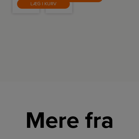
kaffemaskiner.
motor.
LÆG I KURV
pakke
med 4
stk.
Mere fra