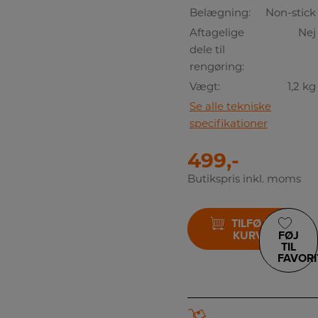
Belægning:
Non-stick
Aftagelige
Nej
dele til
rengøring:
Vægt:
1,2 kg
Se alle tekniske
specifikationer
499,-
Butikspris inkl. moms
TILFØJ TIL
KURV
FØJ
TIL
FAVORI