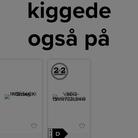
kiggede
også på
A
D
↑
G