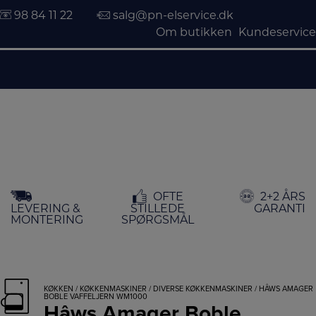
98 84 11 22
salg@pn-elservice.dk
Om butikken
Kundeservice
Hop
OFTE
2+2 ÅRS
til
LEVERING &
STILLEDE
GARANTI
indholdet
MONTERING
SPØRGSMÅL
KØKKEN
/
KØKKENMASKINER
/
DIVERSE KØKKENMASKINER
/ HÂWS AMAGER
BOBLE VAFFELJERN WM1000
Hâws Amager Boble