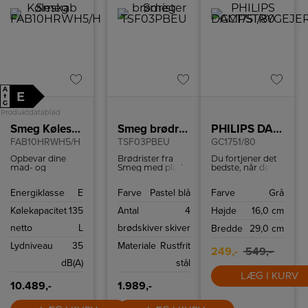
A
E
↑
G
Produktdatablad
Smeg Køleskab
Smeg brødrister
PHILIPS DAMPSTRYGEJERN
FAB10HRWH5/H
TSF03PBEU
GC1751/80
Opbevar dine
Brødrister fra
Du fortjener det
mad- og
Smeg med plads
bedste, når det
drikkevarer i
til 4 skiver, 6
kommer til
Smeg 50s style
ristningsniveauer
strygning af dit
Energiklasse
E
Farve
Pastel blå
Farve
Grå
køleskab
og mulighed for
tøj. Med dette
FAB10HRWH5/H.
genopvarming
Philips strygejern
Kølekapacitet
135
Antal
4
Højde
16,0 cm
Køleskabet har
og optøning af
på 2000 W kan
135 l kapacitet og
brød. Bagel-
du opnå perfekte
netto
L
brødskiver
skiver
Bredde
29,0 cm
moderne
funktionen giver
resultater hver
teknologier som
dig mulighed for
gang.
Lydniveau
35
Materiale
Rustfrit
effektivt LED-lys
at riste kun den
249,-
549,-
og let afrimning.
ene side af
dB(A)
stål
brødet.
LÆG I KURV
10.489,-
1.989,-