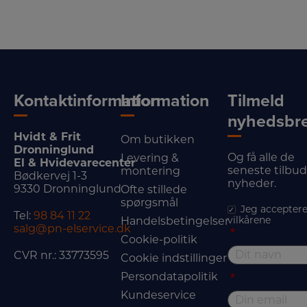
Kontaktinformation
Information
Tilmeld
nyhedsbr
Hvidt & Frit
Om butikken
Dronninglund
Og få alle de
Levering &
El & Hvidevarecenter
seneste tilbu
montering
Bødkervej 1-3
nyheder.
9330 Dronninglund
Ofte stillede
spørgsmål
Jeg acceptere
Tel:
98 84 11 22
vilkårene
Handelsbetingelser
salg@pn-elservice.dk
*
Cookie-politik
CVR nr.: 33773595
Cookie indstillinger
Persondatapolitik
*
Kundeservice