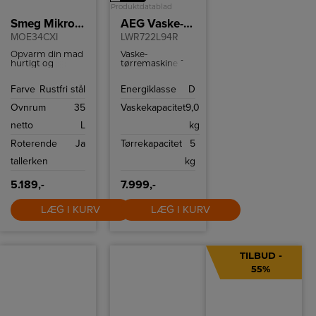
Produktdatablad
Smeg Mikroovn
AEG Vaske-tørremaskine
MOE34CXI
LWR722L94R
Opvarm din mad
Vaske-
hurtigt og
tørremaskine fra
effektivt med
AEG med
denne Smeg
overdoseringskontrol,
Farve
Rustfri stål
Energiklasse
D
mikrobølgeovn
udskudt
MOE34CXI, som
startfunktion, 9
Ovnrum
35
Vaskekapacitet
9,0
er udstyret med
kg
en række
vaskekapacitet
netto
L
kg
funktioner og en
og 5 kg
Inverter-
tørrekapacitet.
Roterende
Ja
Tørrekapacitet
5
teknologi, som
skaber den helt
tallerken
kg
rette temperatur
til dine retter.
5.189,-
7.999,-
LÆG I KURV
LÆG I KURV
TILBUD -
55%