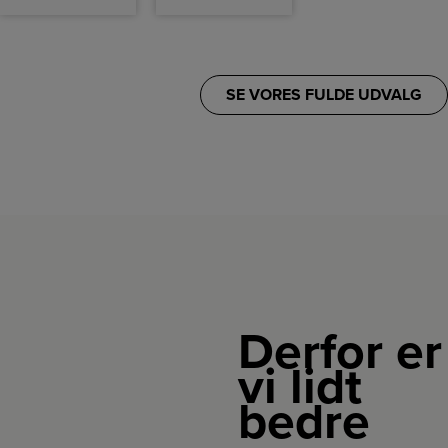
SE VORES FULDE UDVALG
Derfor er
vi lidt
bedre