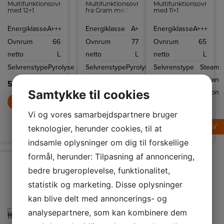
Multifunktionsovn
Multifunktionsovn
Multifunktionsovn
med 12+1
fra Gram med
med 11+1
funktioner, bl.a.
12+1 funktioner,
funktioner,
ægte varmluft,
bl.a. ægte
bl.a. ægte
Energiklasse
A+++
Energiklasse
A+
Energiklasse
A+++
optønings- og
varmluft,
varmluft,
pizzafunktion.
optønings- og
optønings- og
Ovnrum
66
Ovnrum
77
Ovnrum
65
Pyrolyse
pizzafunktion.
pizzafunktion.
rengøring med 3
Pyrolyse
Børnesikring og
netto
L
netto
L
netto
L
programmer og
rengøring med 3
ekstra dyb
TouchTimer.
programmer.
bradepande.
Selvrenstype
Pyrolyse
Selvrenstype
Pyrolyse
Selvrenstype
Steam
Clean
5.499,-
5.699,-
Samtykke til cookies
funktion
LÆG I KURV
LÆG I KURV
3.399,-
Vi og vores samarbejdspartnere bruger
LÆG I KURV
teknologier, herunder cookies, til at
indsamle oplysninger om dig til forskellige
formål, herunder: Tilpasning af annoncering,
bedre brugeroplevelse, funktionalitet,
statistik og marketing. Disse oplysninger
kan blive delt med annoncerings- og
analysepartnere, som kan kombinere dem