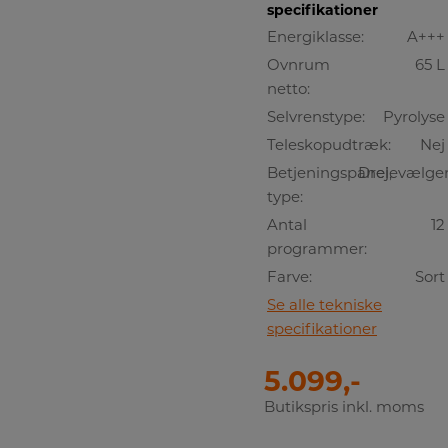
specifikationer
Energiklasse:
A+++
Ovnrum
65 L
netto:
Selvrenstype:
Pyrolyse
Teleskopudtræk:
Nej
Betjeningspanel,
Drejevælge
type:
Antal
12
programmer:
Farve:
Sort
Se alle tekniske
specifikationer
5.099,-
Butikspris inkl. moms