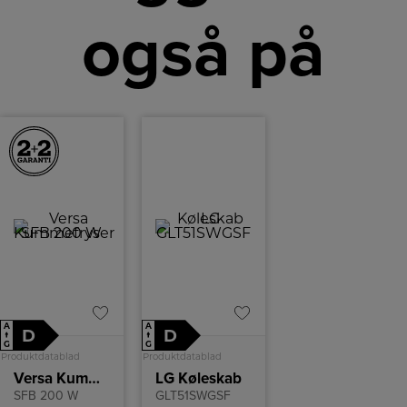
også på
A
A
D
D
↑
↑
G
G
Produktdatablad
Produktdatablad
Versa Kummefryser
LG Køleskab
SFB 200 W
GLT51SWGSF