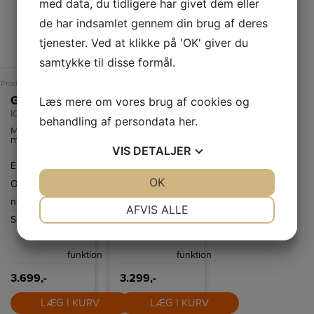
med data, du tidligere har givet dem eller
de har indsamlet gennem din brug af deres
tjenester. Ved at klikke på 'OK' giver du
samtykke til disse formål.
A
A
Produktdatablad
Produktdatablad
Gram Indbygningsovn
Gram Indbygningsovn
Læs mere om vores brug af cookies og
IO 18610-90 X
IO 5610-90 B
behandling af persondata
her
.
Multifunktionsovn
Multifunktionsovn
med 11+1
med 11+1
VIS
DETALJER
funktioner og
funktioner,
ekstra stort
bl.a. ægte
Energiklasse
A
Energiklasse
A
ovnrum på 77
varmluft,
liter. Den er
optønings- og
JA
NEJ
OK
JA
NEJ
Ovnrum
77
Ovnrum
65
udstyret med
pizzafunktion.
PushPull
Børnesikring og
netto
L
netto
L
NØDVENDIGE
PRÆFERENCER
knapper og en
ekstra dyb
AFVIS ALLE
ekstra dyb
bradepande.
Selvrenstype
Steam
Selvrenstype
Steam
bradepande.
JA
NEJ
JA
NEJ
Clean
Clean
MARKETING
STATISTIK
funktion
funktion
3.699,-
3.299,-
LÆG I KURV
LÆG I KURV