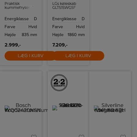
Praktisk
LGs køleskab
kummefryser der
GLT51SWGSF
trods sin
kommer i et
størrelse har en
stilrent design
Energiklasse
D
Energiklasse
D
kapacitet på hele
tilpasset dit
199 liter.
køkken. Dette
Farve
Hvid
Farve
Hvid
køleskab har stor
kapacitet og
Højde
835 mm
Højde
1860 mm
smarte
funktioner, der
holder maden
2.999,-
7.209,-
frisk så længe
som muligt.
LÆG I KURV
LÆG I KURV