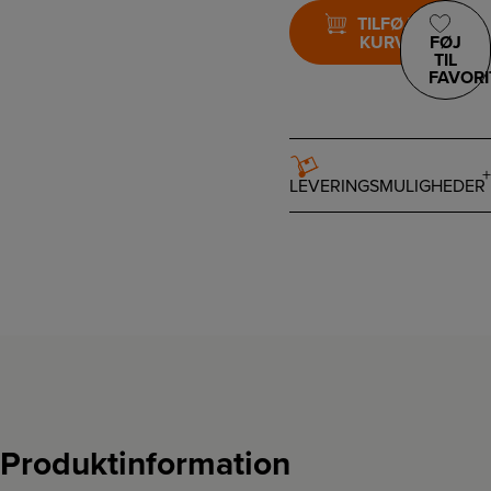
TILFØJ TIL
KURV
FØJ
TIL
FAVORI
LEVERINGSMULIGHEDER
Produktinformation