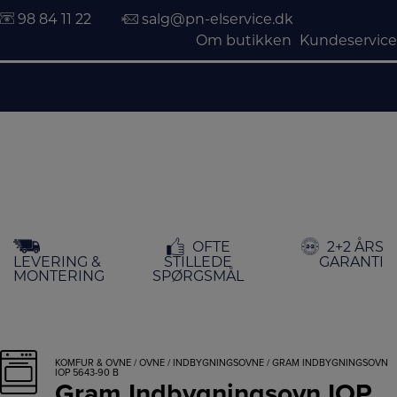
98 84 11 22
salg@pn-elservice.dk
Om butikken
Kundeservice
Hop
OFTE
2+2 ÅRS
til
LEVERING &
STILLEDE
GARANTI
indholdet
MONTERING
SPØRGSMÅL
KOMFUR & OVNE
/
OVNE
/
INDBYGNINGSOVNE
/ GRAM INDBYGNINGSOVN
IOP 5643-90 B
Gram Indbygningsovn IOP