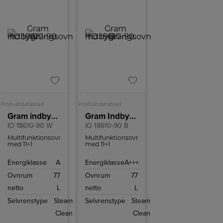
+++
A
A
Produktdatablad
Produktdatablad
Gram indbygningsovn
Gram Indbygningsovn
IO 18610-90 W
IO 18610-90 B
Multifunktionsovn
Multifunktionsovn
med 11+1
med 11+1
funktioner og
funktioner og
ekstra stort
ekstra stort
Energiklasse
A
Energiklasse
A+++
ovnrum på 77
ovnrum på 77
liter. Den er
liter. Den er
Ovnrum
77
Ovnrum
77
udstyret med
udstyret med
PushPull
PushPull
netto
L
netto
L
knapper og
knapper og
ekstra dyb
ekstra dyb
Selvrenstype
Steam
Selvrenstype
Steam
bradepande.
bradepande.
Clean
Clean