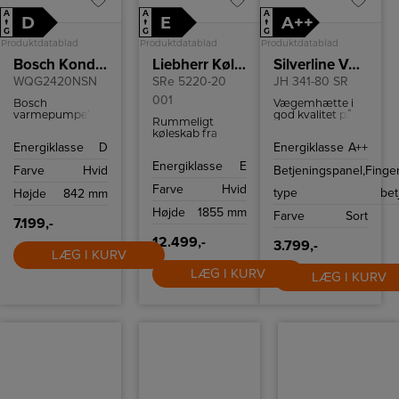
A
A
A
D
E
A++
↑
↑
↑
G
G
G
Produktdatablad
Produktdatablad
Produktdatablad
Bosch Kondenstørretumbler
Liebherr Køleskab
Silverline Væghængt emhætte
WQG2420NSN
SRe 5220-20
JH 341-80 SR
001
Bosch
Vægemhætte i
varmepumpetørretumbler
god kvalitet på
Rummeligt
med 9 kg
80 cm og meget
køleskab fra
kapacitet,
lav lydniveau.
Liebherr med
Energiklasse
D
Energiklasse
A++
AutoDry
plads til 399 liter
sensorteknologi,
Energiklasse
E
kølevarer og
Farve
Hvid
Betjeningspanel,
Finge
EasyClean
EasyFresh skuffe.
kondensfilter,
Farve
Hvid
type
bet
Højde
842 mm
energiklasse A++
og støjniveau på
Højde
1855 mm
Farve
Sort
63 dB.
7.199,-
12.499,-
3.799,-
LÆG I KURV
LÆG I KURV
LÆG I KURV