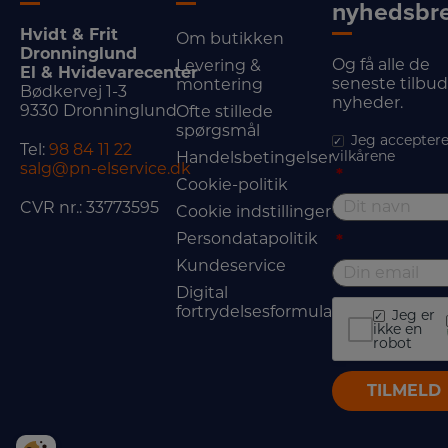
nyhedsbr
Hvidt & Frit
Om butikken
Dronninglund
Og få alle de
Levering &
El & Hvidevarecenter
seneste tilbu
montering
Bødkervej 1-3
nyheder.
9330 Dronninglund
Ofte stillede
spørgsmål
Jeg acceptere
Tel:
98 84 11 22
vilkårene
Handelsbetingelser
salg@pn-elservice.dk
*
Cookie-politik
CVR nr.: 33773595
Cookie indstillinger
Persondatapolitik
*
Kundeservice
Digital
fortrydelsesformular
Jeg er
ikke en
robot