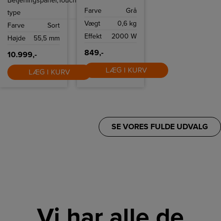
Betjeningspanel,
Touch
78 cm bred,
varmeindstillinger
facetslebet
Farve
Grå
og 2 hastigheder
type
glaskant og hvidt
samt heat boost-
display.
Vægt
0,6 kg
og
Farve
Sort
koldluftsfunktionen.
Effekt
2000 W
Højde
55,5 mm
849,-
10.999,-
LÆG I KURV
LÆG I KURV
SE VORES FULDE UDVALG
Vi har alle de