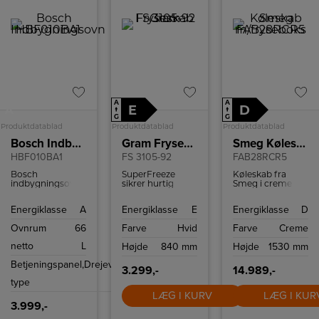
A
A
E
D
A
↑
↑
G
G
Produktdatablad
Produktdatablad
Produktdatablad
Bosch Indbygningsovn
Gram Fryseskab
Smeg Køleskab m/fryseboks
HBF010BA1
FS 3105-92
FAB28RCR5
Bosch
SuperFreeze
Køleskab fra
indbygningsovn
sikrer hurtig
Smeg i creme
med 66 liter
indfrysning af
med fryseboks,
ovnrum.
dine frostvarer,
grøntsagsskuffe
Energiklasse
A
Energiklasse
E
Energiklasse
D
som dermed kan
og LED
holde sige
belysning.
Ovnrum
66
Farve
Hvid
Farve
Creme
længere.
netto
L
Højde
840 mm
Højde
1530 mm
Betjeningspanel,
Drejevælger
3.299,-
14.989,-
type
LÆG I KURV
LÆG I KUR
3.999,-