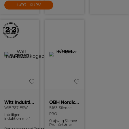
LÆG I KURV
Witt Induktionskogeplade
OBH Nordica Hårtørrer
WIF 787 FSW
5163 Silence
PRO
Intelligent
induktion med
Støjsvag Silence
automatisk
Pro hårtørrer
zoneaktivering,
med 3