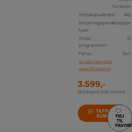
funktion
Teleskopudtræk:
Nej
Betjeningspanel,
Knapper
type:
Antal
12
programmer:
Farve:
Sort
Se alle tekniske
specifikationer
3.599,-
Butikspris inkl. moms
TILFØJ TIL
KURV
FØJ
TIL
FAVORI