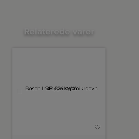
Relaterede varer
A
C
↑
G