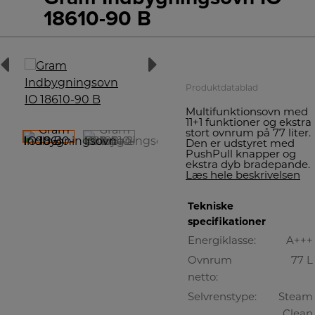
18610-90 B
+++
A
Produktdatablad
Multifunktionsovn med
11+1 funktioner og ekstra
stort ovnrum på 77 liter.
Den er udstyret med
PushPull knapper og
ekstra dyb bradepande.
Læs hele beskrivelsen
Tekniske
specifikationer
Energiklasse:
A+++
Ovnrum
77 L
netto:
Selvrenstype:
Steam
Clean