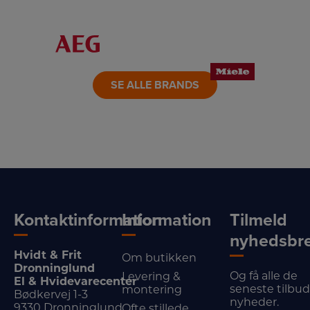
LINK
LINK
LINK
LINK
LINK
LINK
SE ALLE BRANDS
Kontaktinformation
Information
Tilmeld
nyhedsbr
Hvidt & Frit
Om butikken
Dronninglund
Og få alle de
Levering &
El & Hvidevarecenter
seneste tilbu
montering
Bødkervej 1-3
nyheder.
9330 Dronninglund
Ofte stillede