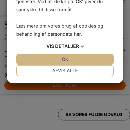
tjenester. Ved at klikke på 'OK' giver du
+++
samtykke til disse formål.
A
Produktdatablad
Gram Indbygningsovn
Læs mere om vores brug af cookies og
IO 5610-90 X
behandling af persondata
her
.
Multifunktionsovn med 11+1 funktioner, bl.a. ægte varmluft,
optønings- og pizzafunktion. Børnesikring og ekstra dyb bradepande.
VIS
DETALJER
Energiklasse
A+++
Ovnrum netto
65 L
JA
NEJ
OK
JA
NEJ
Selvrenstype
Steam Clean funktion
NØDVENDIGE
PRÆFERENCER
AFVIS ALLE
3.399,-
JA
NEJ
JA
NEJ
LÆG I KURV
MARKETING
STATISTIK
SE VORES FULDE UDVALG