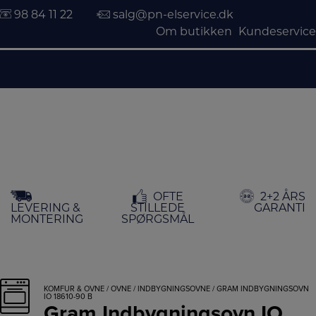
98 84 11 22
salg@pn-elservice.dk
Om butikken
Kundeservice
Hop
OFTE
2+2 ÅRS
til
LEVERING &
STILLEDE
GARANTI
indholdet
MONTERING
SPØRGSMÅL
KOMFUR & OVNE
/
OVNE
/
INDBYGNINGSOVNE
/ GRAM INDBYGNINGSOVN
IO 18610-90 B
Gram Indbygningsovn IO