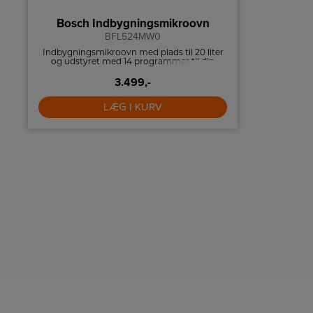
Produktdatablad
Bosch Indbygningsmikroovn
Therm
BFL524MW0
Indbygningsmikroovn med plads til 20 liter
70 cm br
og udstyret med 14 programmer til din
indbygget 
madlavning.
3.499,-
LÆG I KURV