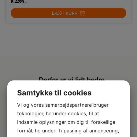
6.489,-
LÆG I KURV
Derfor er vi lidt bedre
Samtykke til cookies
2+2 års garanti
Vi og vores samarbejdspartnere bruger
Vi har udvidet garanti på udvalgte produkter
– så du er sikret i 4 år.
teknologier, herunder cookies, til at
indsamle oplysninger om dig til forskellige
Stort sortiment
formål, herunder: Tilpasning af annoncering,