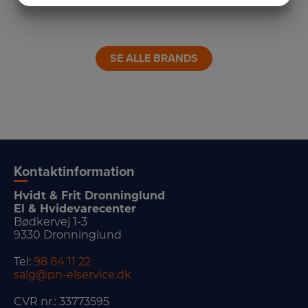
LINK
LINK
MARKETING
STATISTIK
LINK
LINK
SE ALLE BRANDS
Kontaktinformation
Hvidt & Frit Dronninglund
El & Hvidevarecenter
Bødkervej 1-3
9330 Dronninglund
Tel:
98 84 11 22
salg@pn-elservice.dk
CVR nr.: 33773595