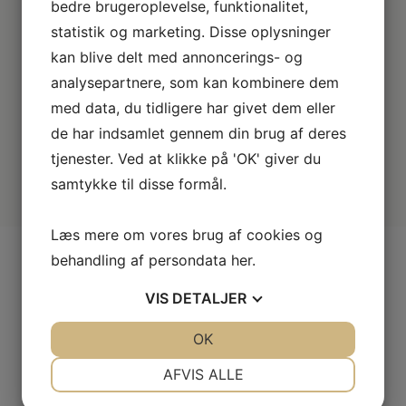
bedre brugeroplevelse, funktionalitet,
Vi har et af Danmarks største sortimenter med alle de
kendte varemærker.
statistik og marketing. Disse oplysninger
kan blive delt med annoncerings- og
Vi dækker hele DK
analysepartnere, som kan kombinere dem
Vælg mellem mange forskellige
med data, du tidligere har givet dem eller
forhandlere i hele landet.
de har indsamlet gennem din brug af deres
tjenester. Ved at klikke på 'OK' giver du
samtykke til disse formål.
Læs mere om vores brug af cookies og
behandling af persondata
her
.
VIS
DETALJER
Vi har alle de kendte kvalitetsbrands
JA
NEJ
OK
JA
NEJ
NØDVENDIGE
PRÆFERENCER
LINK
AFVIS ALLE
LINK
JA
NEJ
JA
NEJ