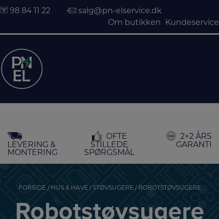
98 84 11 22
salg@pn-elservice.dk
Om butikken
Kundeservice
Hop
OFTE
2+2 ÅRS
til
LEVERING &
STILLEDE
GARANTI
indholdet
MONTERING
SPØRGSMÅL
FORSIDE
/
HUS & HAVE
/
STØVSUGERE
/ ROBOTSTØVSUGERE
Robotstøvsugere