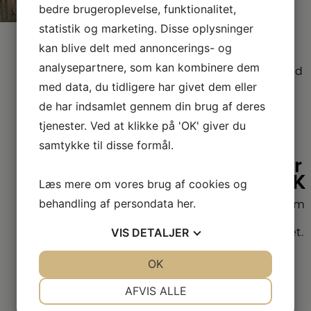
bedre brugeroplevelse, funktionalitet,
statistik og marketing. Disse oplysninger
sortiment
kan blive delt med annoncerings- og
Vi har et af Danmarks
analysepartnere, som kan kombinere dem
største sortimenter med
alle de kendte
med data, du tidligere har givet dem eller
varemærker.
de har indsamlet gennem din brug af deres
tjenester. Ved at klikke på 'OK' giver du
Vi
samtykke til disse formål.
dækker
hele DK
Læs mere om vores brug af cookies og
behandling af persondata
her
.
Vælg mellem
mange forskellige
VIS
DETALJER
forhandlere i hele landet.
JA
NEJ
OK
JA
NEJ
NØDVENDIGE
PRÆFERENCER
AFVIS ALLE