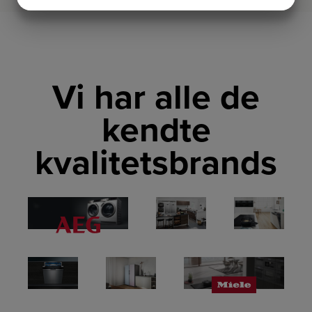
JA
NEJ
JA
NEJ
MARKETING
STATISTIK
Vi har alle de
kendte
kvalitetsbrands
LINK
LINK
LINK
LINK
LINK
LINK