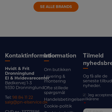
SE ALLE BRANDS
Kontaktinformation
Information
Tilmeld
nyhedsbr
Hvidt & Frit
Om butikken
Dronninglund
Og få alle de
Levering &
El & Hvidevarecenter
seneste tilbu
montering
Bødkervej 1-3
nyheder.
9330 Dronninglund
Ofte stillede
spørgsmål
Jeg acceptere
Tel:
98 84 11 22
vilkårene
Handelsbetingelser
salg@pn-elservice.dk
*
Cookie-politik
CVR nr.: 33773595