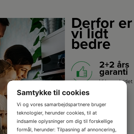
Derfor er
vi lidt
bedre
2+2 års
garanti
Vi har udvidet
garanti på
Samtykke til cookies
udvalgte produkter
– så du er sikret i 4 år.
Vi og vores samarbejdspartnere bruger
teknologier, herunder cookies, til at
Stort
indsamle oplysninger om dig til forskellige
formål, herunder: Tilpasning af annoncering,