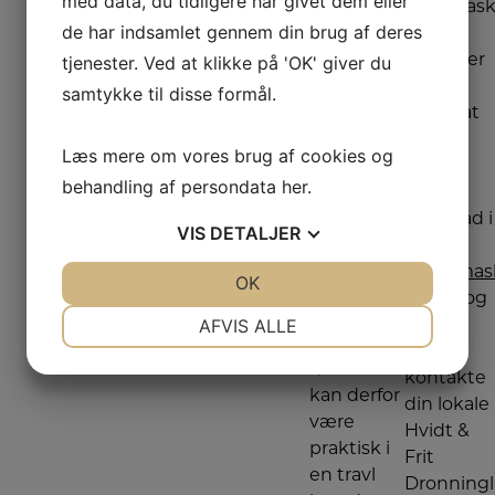
med data, du tidligere har givet dem eller
tørremask
indstilles
de har indsamlet gennem din brug af deres
du skal
til at
tjenester. Ved at klikke på 'OK' giver du
vælge, er
vaske og
vi altid
samtykke til disse formål.
tørre
klar til at
tøjet,
vejlede
Læs mere om vores brug af cookies og
uden du
dig. Du
behandling af persondata
her
.
behøver
kan få
at tage
gode råd i
VIS
DETALJER
tøjet ud af
vores
maskinen.
vaskemas
JA
NEJ
OK
JA
NEJ
En
guide
, og
NØDVENDIGE
PRÆFERENCER
vaskemaskine
AFVIS ALLE
du kan
med
altid
JA
NEJ
JA
NEJ
tørretumbler
kontakte
MARKETING
STATISTIK
kan derfor
din lokale
være
Hvidt &
praktisk i
Frit
en travl
Dronning