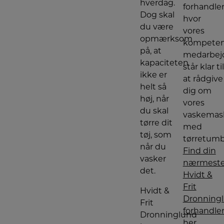
hverdag.
forhandler
Dog skal
hvor
du være
vores
opmærksom
kompete
på, at
medarbej
kapaciteten
står klar til
ikke er
at rådgive
helt så
dig om
høj, når
vores
du skal
vaskemas
tørre dit
med
tøj, som
tørretumb
når du
Find din
vasker
nærmest
det.
Hvidt &
Frit
Hvidt &
Dronning
Frit
forhandle
Dronninglund
her.