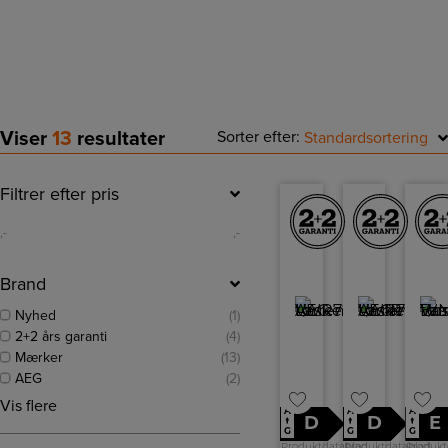
tørremaskiner
Viser
13
resultater
Sorter efter:
Standardsortering
Filtrer efter pris
,-
,-
Brand
Nyhed
(1)
2+2 års garanti
(4)
Mærker
(13)
AEG
(2)
Vis flere
A
A
A
D
D
E
↑
↑
↑
G
G
G
Produktdatablad
Produktdatablad
Produkt