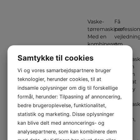
Vaske-
Få
tørremaskiner
profession
Med en
vejlednin
kombineret
om
vaske-
vaske-
Samtykke til cookies
tørremaskine
tørremask
får du
Det kan
Vi og vores samarbejdspartnere bruger
vaskemaskine
være en
teknologier, herunder cookies, til at
og
jungle at
indsamle oplysninger om dig til forskellige
tørretumbler
finde ny
formål, herunder: Tilpasning af annoncering,
i én og
vaske-
bedre brugeroplevelse, funktionalitet,
samme
tørremask
maskine.
Er du i
statistik og marketing. Disse oplysninger
tvivl om,
kan blive delt med annoncerings- og
En vaske-
hvilken
analysepartnere, som kan kombinere dem
tørremaskiner
vaske-
kan