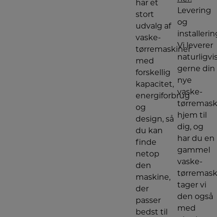
har et
Levering
stort
og
udvalg af
installerin
vaske-
Vi leverer
tørremaskiner
naturligvi
med
gerne din
forskellig
nye
kapacitet,
vaske-
energiforbrug
tørremask
og
hjem til
design, så
dig, og
du kan
har du en
finde
gammel
netop
vaske-
den
tørremask
maskine,
tager vi
der
den også
passer
med
bedst til