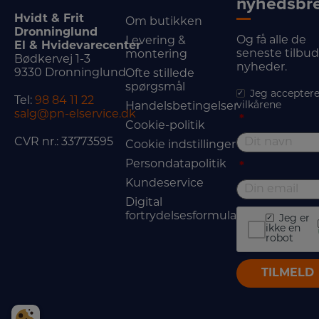
nyhedsbr
Hvidt & Frit
Om butikken
Dronninglund
Og få alle de
Levering &
El & Hvidevarecenter
seneste tilbu
montering
Bødkervej 1-3
nyheder.
9330 Dronninglund
Ofte stillede
spørgsmål
Jeg acceptere
Tel:
98 84 11 22
vilkårene
Handelsbetingelser
salg@pn-elservice.dk
*
Cookie-politik
CVR nr.: 33773595
Cookie indstillinger
Persondatapolitik
*
Kundeservice
Digital
fortrydelsesformular
Jeg er
ikke en
robot