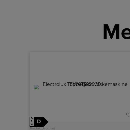
Me
A
D
↑
G
Produktdatablad