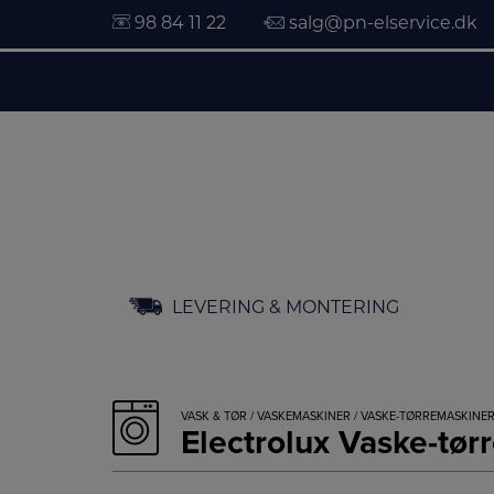
98 84 11 22
salg@pn-elservice.dk
Hop
LEVERING & MONTERING
til
indholdet
VASK & TØR
/
VASKEMASKINER
/
VASKE-TØRREMASKINE
Electrolux Vaske-t