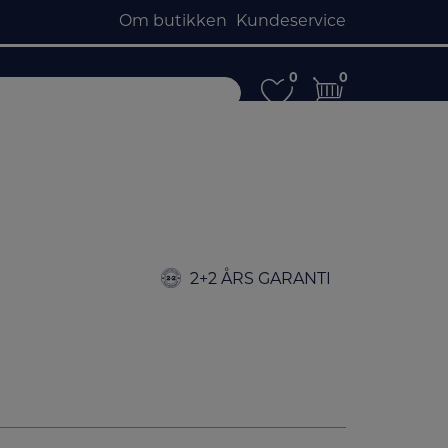
Om butikken
Kundeservice
0
0
0
0
2+2 ÅRS GARANTI