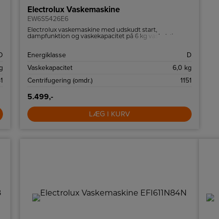
Electrolux Vaskemaskine
EW6S5426E6
Electrolux vaskemaskine med udskudt start,
dampfunktion og vaskekapacitet på 6 kg vasketøj.
D
Energiklasse
D
g
Vaskekapacitet
6,0 kg
1
Centrifugering (omdr.)
1151
5.499,-
LÆG I KURV