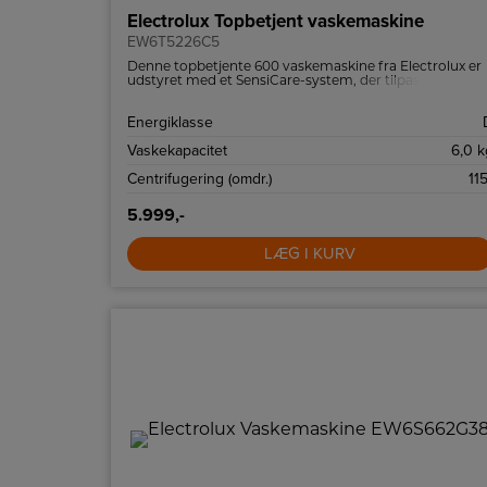
Electrolux Topbetjent vaskemaskine
EW6T5226C5
Denne topbetjente 600 vaskemaskine fra Electrolux er
udstyret med et SensiCare-system, der tilpasser
programmets længde efter mængden af vasketøj.
Energiklasse
Vaskekapacitet
6,0 k
Centrifugering (omdr.)
115
5.999,-
LÆG I KURV