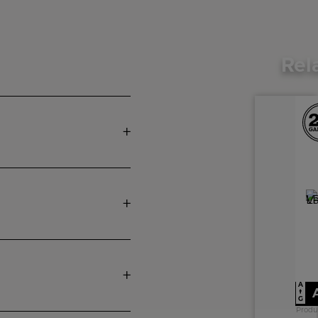
Rel
A
↑
G
Produ