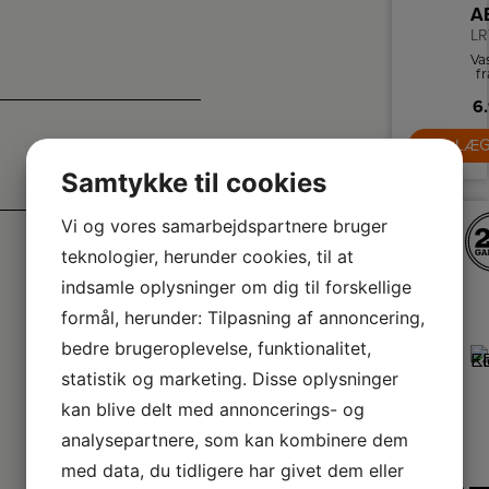
LR
Va
f
6.
da
au
LÆG
ka
ti
Samtykke til cookies
va
Vi og vores samarbejdspartnere bruger
teknologier, herunder cookies, til at
indsamle oplysninger om dig til forskellige
formål, herunder: Tilpasning af annoncering,
bedre brugeroplevelse, funktionalitet,
statistik og marketing. Disse oplysninger
kan blive delt med annoncerings- og
analysepartnere, som kan kombinere dem
med data, du tidligere har givet dem eller