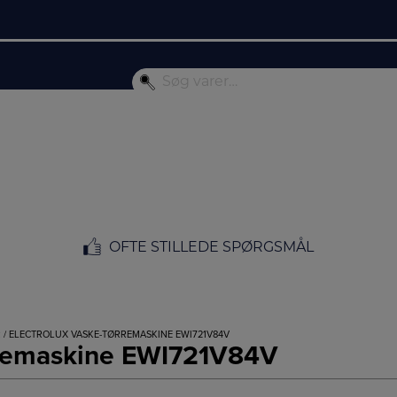
OFTE STILLEDE SPØRGSMÅL
R
/ ELECTROLUX VASKE-TØRREMASKINE EWI721V84V
ørremaskine EWI721V84V