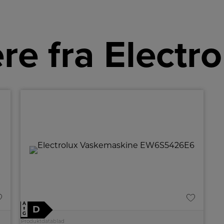
re fra Electro
A
D
↑
G
Produktdatablad