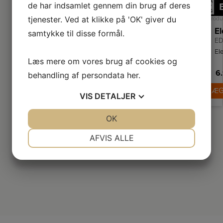
A
de har indsamlet gennem din brug af deres
↑
G
tjenester. Ved at klikke på 'OK' giver du
Produ
samtykke til disse formål.
ED
El
Læs mere om vores brug af cookies og
De
6.
tø
behandling af persondata
her
.
va
LÆG
og
VIS
DETALJER
st
P
tør
JA
NEJ
OK
JA
NEJ
te
o
NØDVENDIGE
PRÆFERENCER
AFVIS ALLE
ene
JA
NEJ
JA
NEJ
MARKETING
STATISTIK