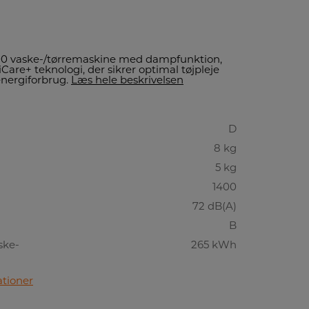
00 vaske-/tørremaskine med dampfunktion,
Care+ teknologi, der sikrer optimal tøjpleje
nergiforbrug.
Læs hele beskrivelsen
D
8 kg
5 kg
1400
72 dB(A)
B
ske-
265 kWh
ationer