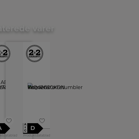
aterede varer
A
A
D
↑
G
ktdatablad
Produktdatablad