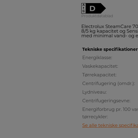
A
D
↑
G
Produktdatablad
Electrolux SteamCare 7
8/5 kg kapacitet og Sensi
med minimal vand- og e
Tekniske specifikationer
Energiklasse:
Vaskekapacitet:
Tørrekapacitet:
Centrifugering (omdr.):
Lydniveau:
Centrifugeringsevne:
Energiforbrug pr. 100 va
tørrecykler:
Se alle tekniske specifik