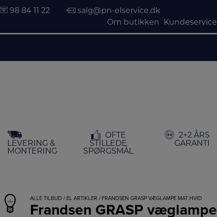
98 84 11 22
salg@pn-elservice.dk
Om butikken
Kundeservice
Hop
OFTE
2+2 ÅRS
til
LEVERING &
STILLEDE
GARANTI
indholdet
MONTERING
SPØRGSMÅL
ALLE TILBUD
/
EL ARTIKLER
/ FRANDSEN GRASP VÆGLAMPE MAT HVID
Frandsen GRASP væglampe