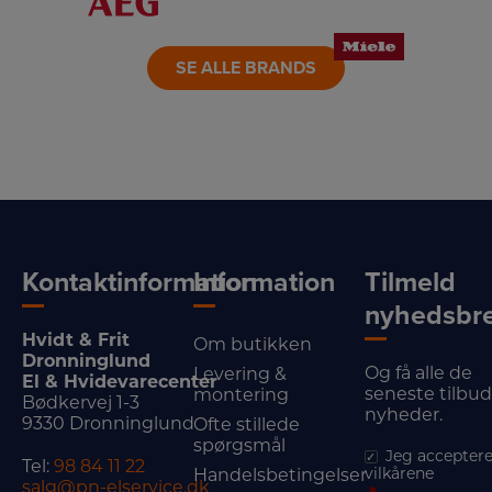
LINK
LINK
LINK
SE ALLE BRANDS
Kontaktinformation
Information
Tilmeld
nyhedsbr
Hvidt & Frit
Om butikken
Dronninglund
Og få alle de
Levering &
El & Hvidevarecenter
seneste tilbu
montering
Bødkervej 1-3
nyheder.
9330 Dronninglund
Ofte stillede
spørgsmål
Jeg acceptere
Tel:
98 84 11 22
vilkårene
Handelsbetingelser
salg@pn-elservice.dk