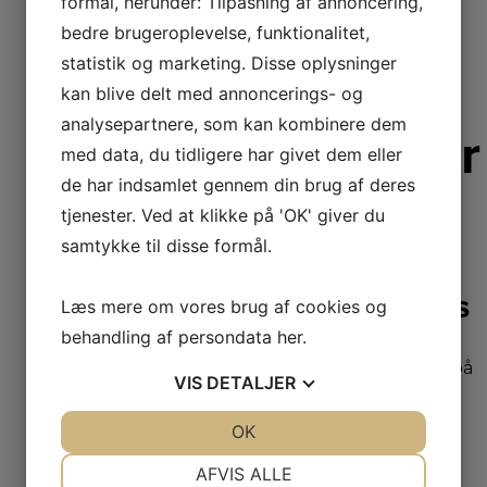
formål, herunder: Tilpasning af annoncering,
bedre brugeroplevelse, funktionalitet,
statistik og marketing. Disse oplysninger
kan blive delt med annoncerings- og
analysepartnere, som kan kombinere dem
Derfor er
med data, du tidligere har givet dem eller
vi lidt
de har indsamlet gennem din brug af deres
bedre
tjenester. Ved at klikke på 'OK' giver du
samtykke til disse formål.
2+2 års
Læs mere om vores brug af cookies og
garanti
behandling af persondata
her
.
Vi har udvidet garanti på
VIS
DETALJER
udvalgte produkter
– så du er sikret i 4 år.
JA
NEJ
OK
JA
NEJ
NØDVENDIGE
PRÆFERENCER
AFVIS ALLE