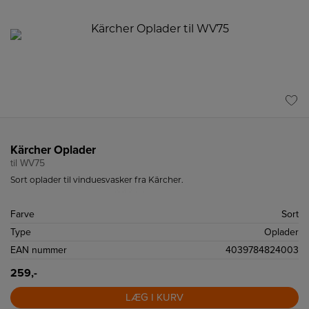
Kärcher Oplader
til WV75
Sort oplader til vinduesvasker fra Kärcher.
Farve
Sort
Type
Oplader
EAN nummer
4039784824003
259,-
LÆG I KURV