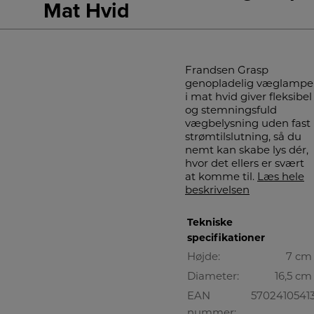
Mat Hvid
Frandsen Grasp
genopladelig væglampe
i mat hvid giver fleksibel
og stemningsfuld
vægbelysning uden fast
strømtilslutning, så du
nemt kan skabe lys dér,
hvor det ellers er svært
at komme til.
Læs hele
beskrivelsen
Tekniske
specifikationer
Højde:
7 cm
Diameter:
16,5 cm
EAN
5702410541
nummer: