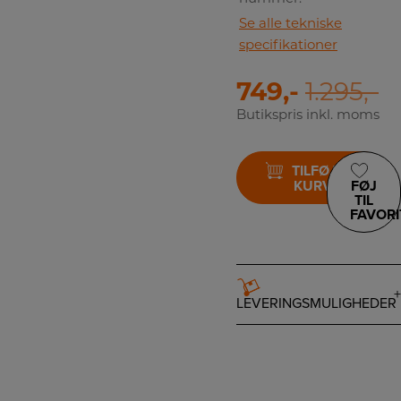
Se alle tekniske
specifikationer
749,-
1.295,-
Butikspris inkl. moms
TILFØJ TIL
KURV
FØJ
TIL
FAVORI
LEVERINGSMULIGHEDER