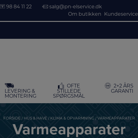
98 84 11 22
salg@pn-elservice.dk
Om butikken
Kundeservice
Hop
OFTE
2+2 ÅRS
til
LEVERING &
STILLEDE
GARANTI
indholdet
MONTERING
SPØRGSMÅL
FORSIDE
/
HUS & HAVE
/
KLIMA & OPVARMNING
/ VARMEAPPARATER
Varmeapparater