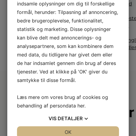
indsamle oplysninger om dig til forskellige
finde
dig.
Find
netop
din
formål, herunder: Tilpasning af annoncering,
den type,
nærmest
bedre brugeroplevelse, funktionalitet,
som
Hvidt &
statistik og marketing. Disse oplysninger
passer til
Frit
kan blive delt med annoncerings- og
din
Dronning
analysepartnere, som kan kombinere dem
husstand
forhandle
med data, du tidligere har givet dem eller
og behov.
her.
de har indsamlet gennem din brug af deres
tjenester. Ved at klikke på 'OK' giver du
samtykke til disse formål.
Læs mere om vores brug af cookies og
behandling af persondata
her
.
Derfor er
vi lidt
VIS
DETALJER
bedre
JA
NEJ
OK
JA
NEJ