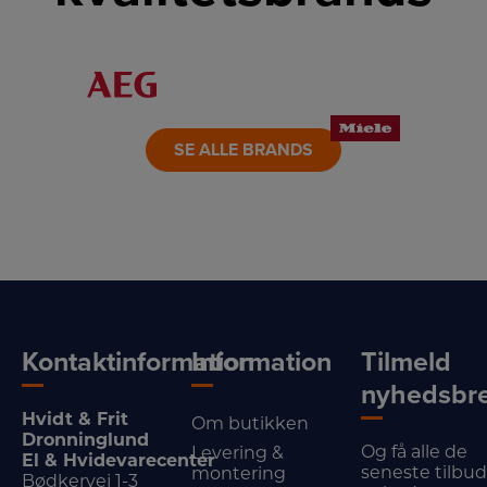
LINK
LINK
LINK
LINK
LINK
LINK
SE ALLE BRANDS
Kontaktinformation
Information
Tilmeld
nyhedsbr
Hvidt & Frit
Om butikken
Dronninglund
Og få alle de
Levering &
El & Hvidevarecenter
seneste tilbu
montering
Bødkervej 1-3