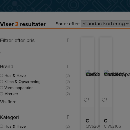
Viser
2
resultater
Sorter efter:
Filtrer efter pris
,-
,-
Brand
Hus & Have
(2)
Klima & Opvarmning
(2)
Varmeapparater
(2)
Mærker
(2)
Vis flere
Kategori
Canvac Varmeapparater
Canvac Varmeapparater
Hus & Have
(2)
CIV5200S
CIV5210S