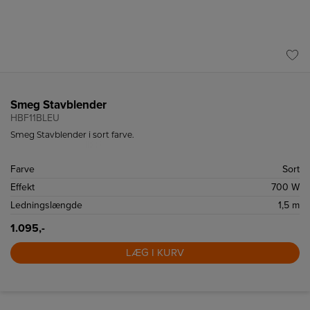
Smeg Stavblender
HBF11BLEU
Smeg Stavblender i sort farve.
Farve
Sort
Effekt
700 W
Ledningslængde
1,5 m
1.095,-
LÆG I KURV