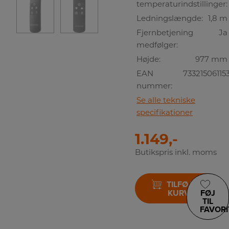
temperaturindstillinger:
Ledningslængde:
1,8 m
Fjernbetjening
Ja
medfølger:
Højde:
977 mm
EAN
73321506115
nummer:
Se alle tekniske
specifikationer
1.149,-
Butikspris inkl. moms
TILFØJ TIL
KURV
FØJ
TIL
FAVORI