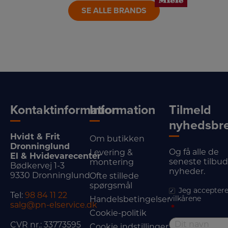
SE ALLE BRANDS
Kontaktinformation
Information
Tilmeld
nyhedsbr
Hvidt & Frit
Om butikken
Dronninglund
Og få alle de
Levering &
El & Hvidevarecenter
seneste tilbu
montering
Bødkervej 1-3
nyheder.
9330 Dronninglund
Ofte stillede
spørgsmål
Jeg acceptere
Tel:
98 84 11 22
vilkårene
Handelsbetingelser
salg@pn-elservice.dk
*
Cookie-politik
CVR nr.: 33773595
Cookie indstillinger