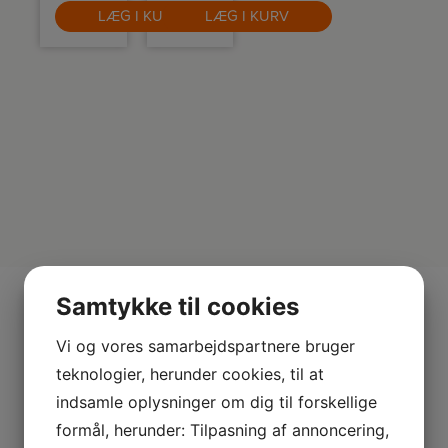
polstrede
Den har
LÆG I KURV
LÆG I KURV
møbler
også en
med
2-i-1
kraftig
fuge- og
sugeevne,
møbelmundstykke
højfrekvent
og en
bankning
støvbørste,
og UV-
som alle
lys.
opbevares
Flertrins
direkte
filtrering,
på
vaskbare
støvsugeren.
dele og
bredt
mundstykke
gør
rengøringen
hurtig,
hygiejnisk
og nem i
hverdagen.
Samtykke til cookies
Vi og vores samarbejdspartnere bruger
Mere fra
teknologier, herunder cookies, til at
indsamle oplysninger om dig til forskellige
formål, herunder: Tilpasning af annoncering,