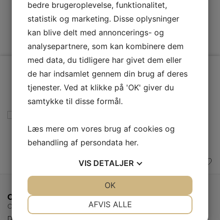
Canvac
bedre brugeroplevelse, funktionalitet,
statistik og marketing. Disse oplysninger
kan blive delt med annoncerings- og
analysepartnere, som kan kombinere dem
med data, du tidligere har givet dem eller
de har indsamlet gennem din brug af deres
tjenester. Ved at klikke på 'OK' giver du
samtykke til disse formål.
Læs mere om vores brug af cookies og
behandling af persondata
her
.
VIS
DETALJER
JA
NEJ
OK
JA
NEJ
Canvac Varmeapparater
NØDVENDIGE
PRÆFERENCER
AFVIS ALLE
CIV5200S
Den er designet til at blive monteret på væggen og er udstyret med
JA
NEJ
JA
NEJ