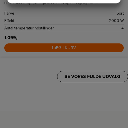
en kulfiberlampe, der giver en blød og behagelig varme.
MARKETING
STATISTIK
Farve
Sort
Effekt
2000 W
Antal temperaturindstillinger
4
1.099,-
LÆG I KURV
SE VORES FULDE UDVALG