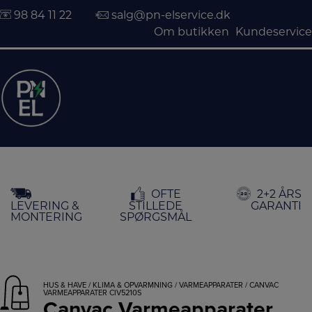
98 84 11 22
salg@pn-elservice.dk
Om butikken
Kundeservice
Hop
OFTE
2+2 ÅRS
til
LEVERING &
STILLEDE
GARANTI
indholdet
MONTERING
SPØRGSMÅL
HUS & HAVE
/
KLIMA & OPVARMNING
/
VARMEAPPARATER
/ CANVAC
VARMEAPPARATER CIV5210S
Canvac Varmeapparater