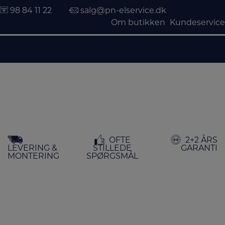
98 84 11 22
salg@pn-elservice.dk
Om butikken
Kundeservice
Hop
OFTE
2+2 ÅRS
til
LEVERING &
STILLEDE
GARANTI
indholdet
MONTERING
SPØRGSMÅL
FORSIDE
/ BELYSNING
Belysning