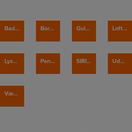
Badeværelseslampe
Bordlampe
Gulvlampe
Loftlampe
Lysskinner
Pendel
SIRIUS
Udendørslampe
Væglampe