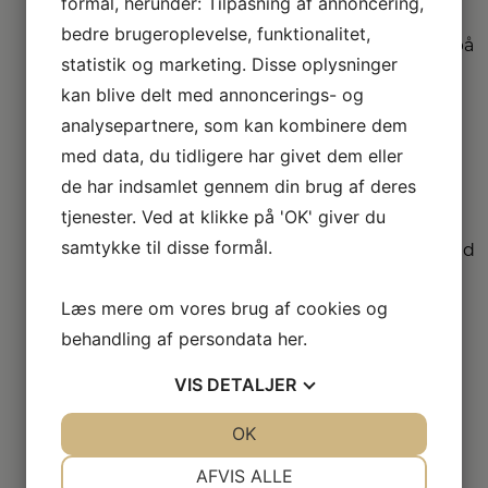
garanti
formål, herunder: Tilpasning af annoncering,
bedre brugeroplevelse, funktionalitet,
Vi har udvidet garanti på
statistik og marketing. Disse oplysninger
udvalgte produkter
– så du er sikret i 4 år.
kan blive delt med annoncerings- og
analysepartnere, som kan kombinere dem
med data, du tidligere har givet dem eller
Stort
sortiment
de har indsamlet gennem din brug af deres
tjenester. Ved at klikke på 'OK' giver du
Vi har et af Danmarks
samtykke til disse formål.
største sortimenter med
alle de kendte
varemærker.
Læs mere om vores brug af cookies og
behandling af persondata
her
.
Vi
VIS
DETALJER
dækker hele
DK
JA
NEJ
OK
JA
NEJ
Vælg mellem mange
NØDVENDIGE
PRÆFERENCER
AFVIS ALLE
forskellige