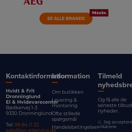
LINK
LINK
LINK
SE ALLE BRANDS
Kontaktinformation
Information
Tilmeld
nyhedsbr
Hvidt & Frit
Om butikken
Dronninglund
Og få alle de
Levering &
El & Hvidevarecenter
seneste tilbu
montering
Bødkervej 1-3
nyheder.
9330 Dronninglund
Ofte stillede
spørgsmål
Jeg acceptere
Tel:
98 84 11 22
vilkårene
Handelsbetingelser
salg@pn-elservice.dk