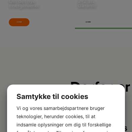
Om det nye
2+2 års
energimærke
Garanti!
Der er kommet nye regler for energimærkning fra EU pr. 1. marts 2021. Læs om de nye
Vi har dobbelt op på garantien på udvalgte produkter – så du er sikret i 4 år og kan føle dig
mærkninger her
endnu tryggere.
LÆS MERE
LÆS MERE
Derfor er
vi lidt
Samtykke til cookies
bedre
Vi og vores samarbejdspartnere bruger
teknologier, herunder cookies, til at
indsamle oplysninger om dig til forskellige
2+2 års