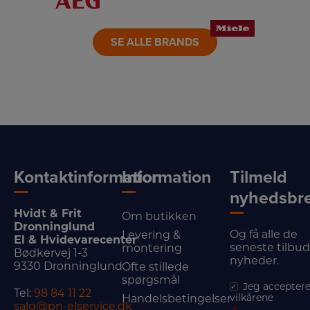
LINK
LINK
LINK
SE ALLE BRANDS
Kontaktinformation
Information
Tilmeld
nyhedsbr
Hvidt & Frit
Om butikken
Dronninglund
Og få alle de
Levering &
El & Hvidevarecenter
seneste tilbu
montering
Bødkervej 1-3
nyheder.
9330 Dronninglund
Ofte stillede
spørgsmål
Jeg acceptere
Tel:
98 84 11 22
vilkårene
Handelsbetingelser
salg@pn-elservice.dk