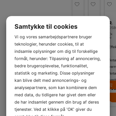
diff
til
krøll
eller
fyldi
hår.
Prak
REMINGTON AC5860 BOTANICALS™ HAIRDRYER – FØNTØRRE
Remington Hårtørrer
Remington Hårtørrer Sapphire Luxe
og
Samtykke til cookies
hold
Botanicals
D58
Med
AC5860
en
Luksuriøs
Den
Vi og vores samarbejdspartnere bruger
ledn
hårtørring
kraf
Med
på
ved
220
en
teknologier, herunder cookies, til at
1,8
hjælp
mot
effekt
EAN
5038061140446
Effe
mete
af
i
på
indsamle oplysninger om dig til forskellige
kom
Botanicals
Sapp
Farve
Grå
2300W
nummer
mål
hårtørreren
Luxe
giver
på
fra
fønt
formål, herunder: Tilpasning af annoncering,
Effekt
2300
Remington's
Anta
22
Remington.
prod
Botanicals
x
Forkæl
luft
bedre brugeroplevelse, funktionalitet,
W
hårtørrer
varm
29
dit
på
385,-
et
x
hår
op
Antal
statistik og marketing. Disse oplysninger
kraftigt
Anta
6
med
til
449,-
slag
cm
en
110
varmeindstilli
kan blive delt med annoncerings- og
hast
til
sam
blidere
km/t
hurtig
3
tørring
LÆG I KURV
så
og
analysepartnere, som kan kombinere dem
419,-
års
med
du
799
effektiv
gara
BotaniCare-
opn
tørring
med data, du tidligere har givet dem eller
får
indstillingen
hurt
af
LÆG I K
du
der
tørr
dit
en
de har indsamlet gennem din brug af deres
tørrer
og
hår.
hårt
ved
styl
der
en
ude
tjenester. Ved at klikke på 'OK' giver du
er
lavere
at
båd
temperatur.
skul