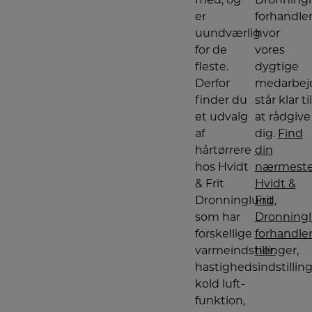
er
forhandler
uundværlig
hvor
for de
vores
fleste.
dygtige
Derfor
medarbej
finder du
står klar til
et udvalg
at rådgive
af
dig.
Find
hårtørrere
din
hos Hvidt
nærmest
& Frit
Hvidt &
Dronninglund,
Frit
som har
Dronning
forskellige
forhandle
varmeindstillinger,
her.
hastighedsindstilling
kold luft-
funktion,