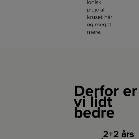
ionisk
pleje af
kruset hår
og meget
mere.
Derfor er
vi lidt
bedre
2+2 års