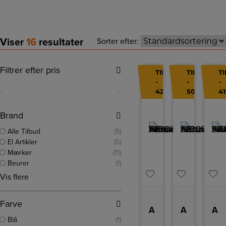
Viser
16
resultater
Sorter efter:
Filtrer efter pris
TILBUD
TILBUD
T
-
-
-
,-
,-
42%
50%
4
Brand
Alle Tilbud
(5)
El Artikler
(5)
Mærker
(11)
Beurer
(1)
Vis flere
Farve
AlBa AC Saloon Hårtørrer 2200W – Tornado – H620DI
AlBa AC Saloon Hårtørrer 2200W h620DI
AlBa Saloon Hårtørrer 2200W – Silver – H410DI
Blå
(1)