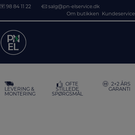
98 84 11 22
salg@pn-elservice.dk
Om butikken
Kundeservice
Hop
OFTE
2+2 ÅRS
til
LEVERING &
STILLEDE
GARANTI
indholdet
MONTERING
SPØRGSMÅL
FORSIDE
/
PERSONLIG PLEJE
/
HÅRPLEJE
/ HÅRTØRRERE
Hårtørrere