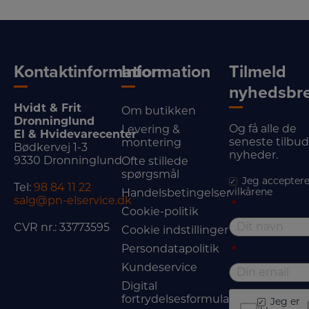
Kontaktinformation
Information
Tilmeld
nyhedsbr
Hvidt & Frit
Om butikken
Dronninglund
Og få alle de
Levering &
El & Hvidevarecenter
seneste tilbu
montering
Bødkervej 1-3
nyheder.
9330 Dronninglund
Ofte stillede
spørgsmål
Jeg acceptere
Tel:
98 84 11 22
vilkårene
Handelsbetingelser
salg@pn-elservice.dk
*
Cookie-politik
CVR nr.: 33773595
Cookie indstillinger
Persondatapolitik
*
Kundeservice
Digital
fortrydelsesformular
Jeg er