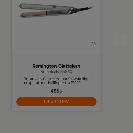
Remington Glattejern
BaB
Botanicals S5860
Botanicals Glattejern har 9 forskellige
En kraft
r
temperaturindstillinger fra 150°C op til
anvendes 
230°C, så du kan skræddersy temperaturen
blade i ru
til dit hår.
459,-
LÆG I KURV