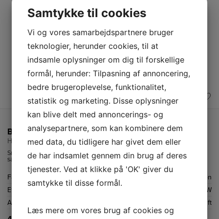
Samtykke til cookies
Vi og vores samarbejdspartnere bruger
teknologier, herunder cookies, til at
indsamle oplysninger om dig til forskellige
formål, herunder: Tilpasning af annoncering,
bedre brugeroplevelse, funktionalitet,
statistik og marketing. Disse oplysninger
kan blive delt med annoncerings- og
analysepartnere, som kan kombinere dem
BEURER Varmluft styler
med data, du tidligere har givet dem eller
HC045OC
Smart 2-i-1 hårtørrer og børste, som både tørrer og styler dit hår på
de har indsamlet gennem din brug af deres
samme tid. Med 2 varmeindstillinger, koldluftfunktion og ionfunktion.
3 års garanti.
tjenester. Ved at klikke på 'OK' giver du
Farve
Grøn
samtykke til disse formål.
Effekt
1000 W
Antal varmeindstillinger
2 + koldluft
Læs mere om vores brug af cookies og