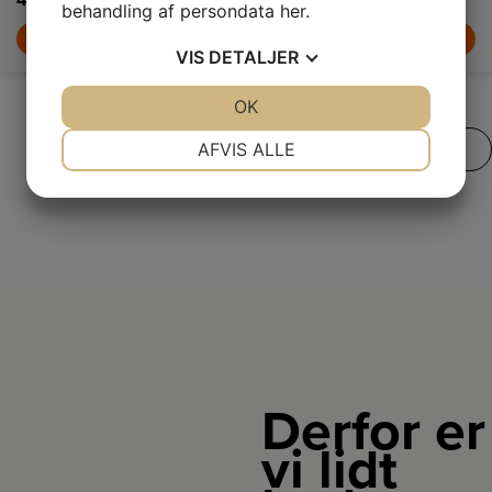
449,-
behandling af persondata
her
.
LÆG I KURV
VIS
DETALJER
JA
NEJ
OK
JA
NEJ
NØDVENDIGE
PRÆFERENCER
AFVIS ALLE
SE VORES FULDE UDVALG
JA
NEJ
JA
NEJ
MARKETING
STATISTIK
Derfor er
vi lidt