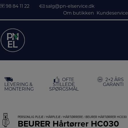
98 84 11 22
salg@pn-elservice.dk
Om butikken
Kundeservice
Hop
OFTE
2+2 ÅRS
til
LEVERING &
STILLEDE
GARANTI
indholdet
MONTERING
SPØRGSMÅL
PERSONLIG PLEJE
/
HÅRPLEJE
/
HÅRTØRRERE
/ BEURER HÅRTØRRER HC030
BEURER Hårtørrer HC030