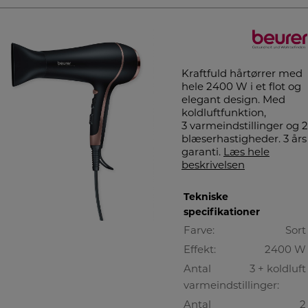
Kraftfuld hårtørrer med
hele 2400 W i et flot og
elegant design. Med
koldluftfunktion,
3 varmeindstillinger og 2
blæserhastigheder. 3 års
garanti.
Læs hele
beskrivelsen
Tekniske
specifikationer
Farve:
Sort
Effekt:
2400 W
Antal
3 + koldluft
varmeindstillinger:
Antal
2