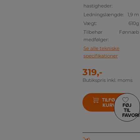
hastigheder:
Ledningslængde:
1,9 m
Vægt:
610g
Tilbehør
Fønnæb
medfølger:
Se alle tekniske
specifikationer
319,-
Butikspris inkl. moms
TILFØJ TIL
KURV
FØJ
TIL
FAVORI