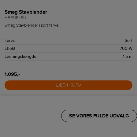
Smeg Stavblender
HBF11BLEU
Smeg Stavblender i sort farve.
Farve
Sort
Effekt
700 W
Ledningslængde
1,5 m
1.095,-
LÆG I KURV
SE VORES FULDE UDVALG