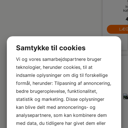
M
ka
4
a
LÆG
si
n
o
Samtykke til cookies
ka
Vi og vores samarbejdspartnere bruger
teknologier, herunder cookies, til at
indsamle oplysninger om dig til forskellige
formål, herunder: Tilpasning af annoncering,
bedre brugeroplevelse, funktionalitet,
statistik og marketing. Disse oplysninger
kan blive delt med annoncerings- og
analysepartnere, som kan kombinere dem
med data, du tidligere har givet dem eller