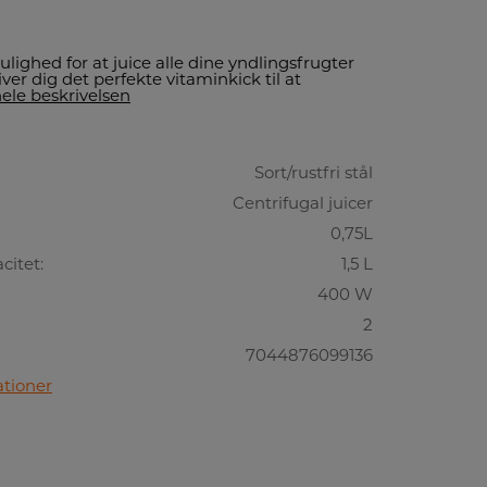
lighed for at juice alle dine yndlingsfrugter
iver dig det perfekte vitaminkick til at
ele beskrivelsen
Sort/rustfri stål
Centrifugal juicer
0,75L
citet:
1,5 L
400 W
2
7044876099136
ationer