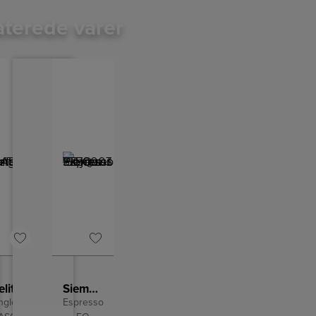
aterede varer
Melitta Kaffemaskine
Siemens Plejesæt
ngle 5
Espresso