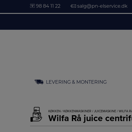
98 84 11 22
salg@pn-elservice.dk
Hop
LEVERING & MONTERING
til
indholdet
KØKKEN
/
KØKKENMASKINER
/
JUICEMASKINE
/ WILFA R
Wilfa Rå juice centr