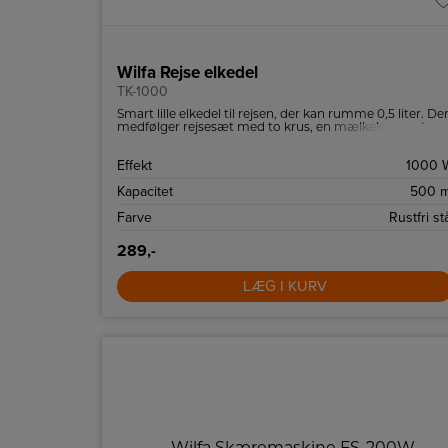
Wilfa Rejse elkedel
TK-1000
Smart lille elkedel til rejsen, der kan rumme 0,5 liter. De
medfølger rejsesæt med to krus, en mælkekop og to
skeer.
Effekt
1000 
Kapacitet
500 m
Farve
Rustfri st
289,-
LÆG I KURV