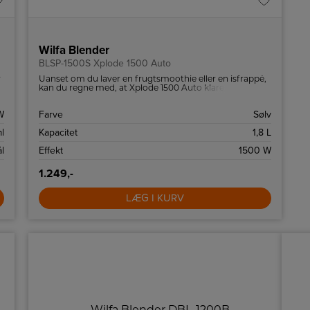
Wilfa Blender
BLSP-1500S Xplode 1500 Auto
r
Uanset om du laver en frugtsmoothie eller en isfrappé,
kan du regne med, at Xplode 1500 Auto klarer opgaven
med glans.
W
Farve
Sølv
l
Kapacitet
1,8 L
ål
Effekt
1500 W
1.249,-
LÆG I KURV