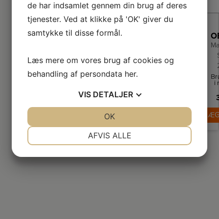
de har indsamlet gennem din brug af deres
tjenester. Ved at klikke på 'OK' giver du
samtykke til disse formål.
Ma
Læs mere om vores brug af cookies og
behandling af persondata
her
.
Br
i 
s
VIS
DETALJER
N
LÆG
JA
NEJ
OK
JA
NEJ
ris
hi
NØDVENDIGE
PRÆFERENCER
AFVIS ALLE
fu
kr
JA
NEJ
JA
NEJ
MARKETING
STATISTIK