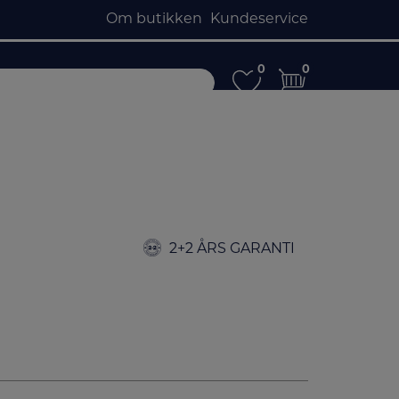
Om butikken
Kundeservice
0
0
0
0
2+2 ÅRS GARANTI