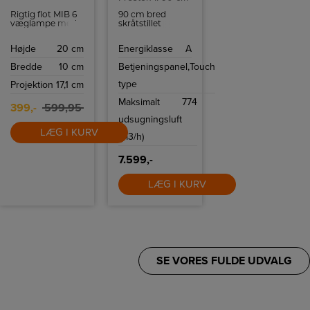
Rigtig flot MIB 6
90 cm bred
væglampe med
skråtstillet
Touch tænd og
emhætte i
sluk.
elegant sort og
Højde
20 cm
Energiklasse
A
rustfri stål
design. Den
Bredde
10 cm
Betjeningspanel,
Touch
betjenes med
touch og har fire
type
Projektion
17,1 cm
hastigheder.
Maksimalt
774
399,-
599,95
udsugningsluft
LÆG I KURV
(m3/h)
7.599,-
LÆG I KURV
SE VORES FULDE UDVALG