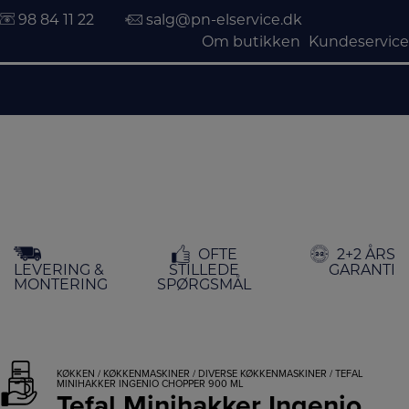
98 84 11 22
salg@pn-elservice.dk
Om butikken
Kundeservice
Hop
OFTE
2+2 ÅRS
til
LEVERING &
STILLEDE
GARANTI
indholdet
MONTERING
SPØRGSMÅL
KØKKEN
/
KØKKENMASKINER
/
DIVERSE KØKKENMASKINER
/ TEFAL
MINIHAKKER INGENIO CHOPPER 900 ML
Tefal Minihakker Ingenio