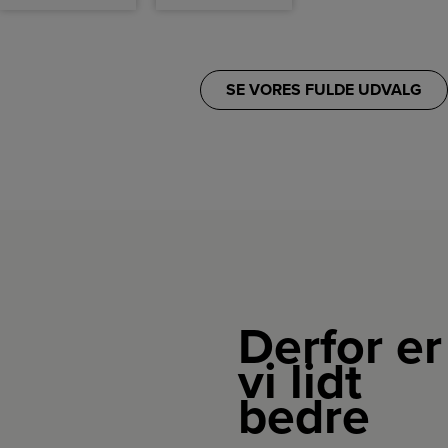
SE VORES FULDE UDVALG
Derfor er
vi lidt
bedre