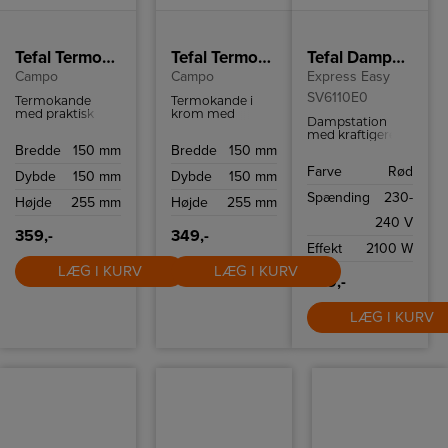
Tefal Termokande sort
Tefal Termokande krom
Tefal Dampstrygejern
Campo
Campo
Express Easy
SV6110E0
Termokande
Termokande i
med praktisk
krom med
Dampstation
håndtering med
praktisk
med kraftigere
én hånd takket
håndtering med
dampudledning
Bredde
150 mm
Bredde
150 mm
være QUICK-TIP
én hånd takket
og større
lukning. Holder
være Quick-TIP
Farve
Rød
vandtank end et
Dybde
150 mm
Dybde
150 mm
væske varm i 12
lukning. Holder
traditionelt
timer og kold i 24
væske varm i 12
Spænding
230-
dampjern gør
Højde
255 mm
Højde
255 mm
timer.
timer og kold i 24
den mere
timer.
240 V
effektiv. Praktisk
359,-
349,-
og enkelt.
Effekt
2100 W
LÆG I KURV
LÆG I KURV
849,-
LÆG I KURV