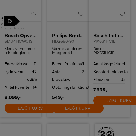
A
D
↑
G
Produktdatablad
Bosch Opvaskemaskine
Philips Brødrister
Bosch Induktionskogeplade
SMU4HMW01S
HD2650/90
PIX631HC1E
Med avancerede
Varmestanderen
Bosch
teknologier og et
integreret i
PIX631HC1E
stilfuldt design, er
brødristeren
induktionskogeplade
denne
giver dig
med avancerede
Energiklasse
D
Farve
Rustfri stål
Antal kogefelter
4
opvaskemaskine
mulighed for at
funktioner som
et perfekt valg til
varme små brød
FlexInduction,
Lydniveau
42
Antal
2
Boosterfunktion
Ja
enhver moderne
og croissanter
PowerBoost og
køkken.
op.
WiFi-forbindelse
dB(A)
brødskiver
Flexzone
Ja
Løftefunktionen
gør både
sikrer, at selv de
hverdagsmåltider
Antal kuverter
14
Optøningsfunktion
Ja
mindste stykker
og slow cooking i
7.599,-
brød nemt kan
weekenden
fjernes uden
nemmere og
8.099,-
549,-
risiko.
sjovere at lave
LÆG I KURV
mad.
LÆG I KURV
LÆG I KURV