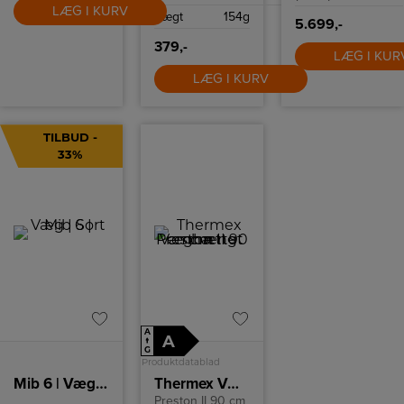
LÆG I KURV
Vægt
154g
5.699,-
379,-
LÆG I KUR
LÆG I KURV
TILBUD -
33%
A
A
↑
G
Produktdatablad
Mib 6 | Væg | Sort
Thermex Væghængt emhætte
Preston II 90 cm