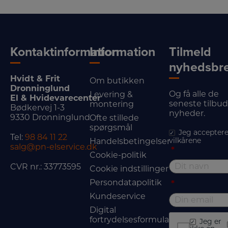
Kontaktinformation
Information
Tilmeld
nyhedsbr
Hvidt & Frit
Om butikken
Dronninglund
Og få alle de
Levering &
El & Hvidevarecenter
seneste tilbu
montering
Bødkervej 1-3
nyheder.
9330 Dronninglund
Ofte stillede
spørgsmål
Jeg acceptere
Tel:
98 84 11 22
vilkårene
Handelsbetingelser
salg@pn-elservice.dk
*
Cookie-politik
CVR nr.: 33773595
Cookie indstillinger
Persondatapolitik
*
Kundeservice
Digital
fortrydelsesformular
Jeg er