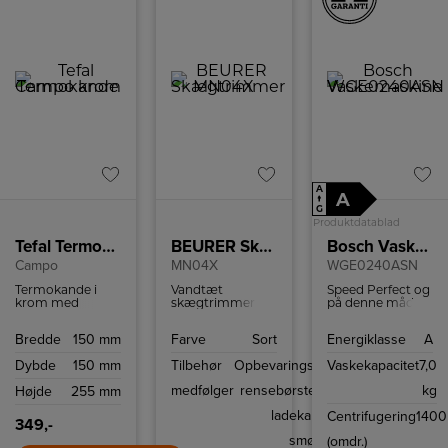
A
A
↑
G
Produktdatablad
Tefal Termokande krom
BEURER Skægtrimmer
Bosch Vaskemaskine
Campo
MN04X
WGE0240ASN
Termokande i
Vandtæt
Speed Perfect og
krom med
skægtrimmer
på denne måde
praktisk
med hele 10
vaske op til 4 kg
håndtering med
klippelængder og
blandet vasketøj i
Bredde
150 mm
Farve
Sort
Energiklasse
A
én hånd takket
90 min. brugstid
dybden på blot
være Quick-TIP
på en opladning.
46 minutter
Dybde
150 mm
Tilbehør
Opbevaringstaske,
Vaskekapacitet
7,0
lukning. Holder
3 års garanti.
væske varm i 12
medfølger
rensebørste, USB
kg
Højde
255 mm
timer og kold i 24
timer.
ladekabel og
Centrifugering
1400
349,-
smøreolie
(omdr.)