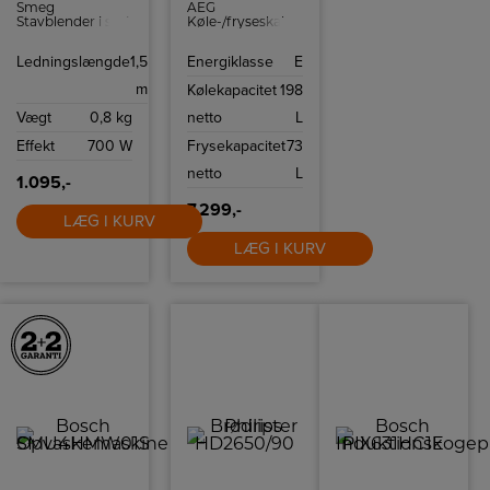
Smeg
AEG
Stavblender i sort
Køle-/fryseskab
farve.
med 198
kølekapacitet og
Ledningslængde
1,5
Energiklasse
E
73 frysekapacitet.
m
Kølekapacitet
198
Vægt
0,8 kg
netto
L
Effekt
700 W
Frysekapacitet
73
netto
L
1.095,-
7.299,-
LÆG I KURV
LÆG I KURV