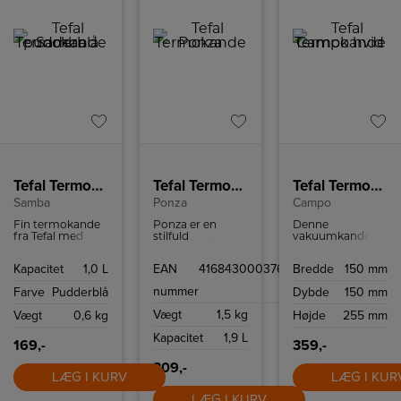
Tefal Termokande pudderblå
Tefal Termokande
Tefal Termokande hvid
Samba
Ponza
Campo
Fin termokande
Ponza er en
Denne
fra Tefal med
stilfuld
vakuumkande er
plads til 1 liter.
pumpetermokande
100% væsketæt.
Den kan holde
som rummer 1,9
Praktisk
Kapacitet
1,0 L
EAN
4168430003766
Bredde
150 mm
væske varmt i 12
liter og holder
håndtering med
timer og koldt i
væsken varm i 12
en hånd.
nummer
Farve
Pudderblå
Dybde
150 mm
24 timer.
timer eller kold i
24 timer.
Vægt
1,5 kg
Vægt
0,6 kg
Højde
255 mm
Kapacitet
1,9 L
169,-
359,-
309,-
LÆG I KURV
LÆG I KUR
LÆG I KURV