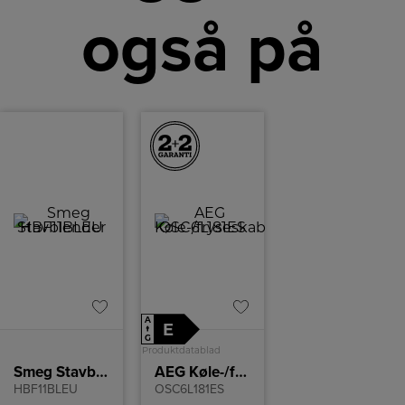
også på
A
E
↑
G
Produktdatablad
Smeg Stavblender
AEG Køle-/fryseskab
HBF11BLEU
OSC6L181ES