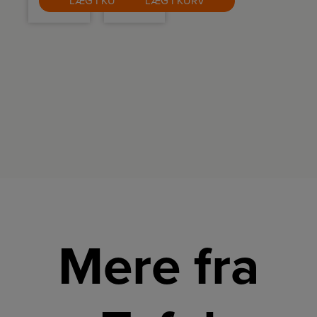
LÆG I KURV
LÆG I KURV
og
tryk på
bekvemmelighed,
låget.
som gør
Kan
det
rumme
hurtigt
op til 1
og nemt
liter.
at bage.
Mere fra