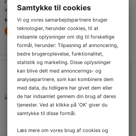
Farve
Hvid/blå
med folder og
Farve
Sort
lejlighed.
krøller på tøjet.
Samtykke til cookies
Konstant
20
Vægt
0,6 kg
damp
g/min
Vi og vores samarbejdspartnere bruger
169,-
Effekt
1300 W
teknologier, herunder cookies, til at
LÆG I KURV
329,-
indsamle oplysninger om dig til forskellige
formål, herunder: Tilpasning af annoncering,
LÆG I KURV
bedre brugeroplevelse, funktionalitet,
statistik og marketing. Disse oplysninger
kan blive delt med annoncerings- og
analysepartnere, som kan kombinere dem
med data, du tidligere har givet dem eller
de har indsamlet gennem din brug af deres
tjenester. Ved at klikke på 'OK' giver du
samtykke til disse formål.
Læs mere om vores brug af cookies og