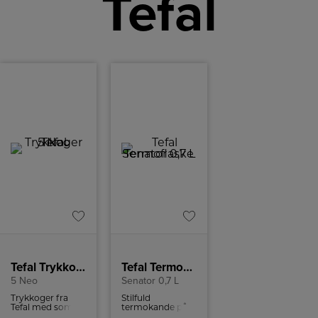
Tefal
Tefal Trykkoger
Tefal Termoflaske
5 Neo
Senator 0,7 L
Trykkoger fra
Stilfuld
Tefal med som
termokande på
kan rumme 6
0,7 liter i rustfrit