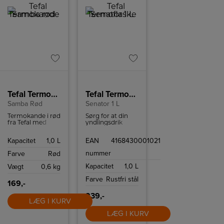
Tefal Termokande Samba rød
Tefal Termoflaske
Samba Rød
Senator 1 L
Termokande i rød
Sørg for at din
fra Tefal med
yndlingsdrik
plads til 1 liter.
forbliver varm
Holder væske
eller kold i timer,
Kapacitet
1,0 L
EAN
4168430001021
varmt i 12 timer
uanset hvor du er
og koldt i 24
takket være
nummer
Farve
Rød
timer.
Senator 1 l
termoflaske
Kapacitet
1,0 L
Vægt
0,6 kg
Farve
Rustfri stål
169,-
239,-
LÆG I KURV
LÆG I KURV