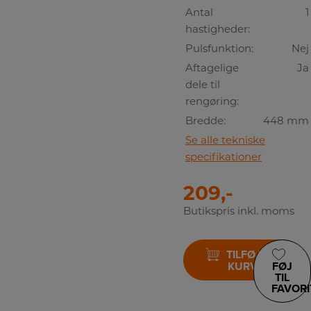
Antal
1
hastigheder:
Pulsfunktion:
Nej
Aftagelige
Ja
dele til
rengøring:
Bredde:
448 mm
Se alle tekniske
specifikationer
209,-
Butikspris inkl. moms
TILFØJ TIL
KURV
FØJ
TIL
FAVORI