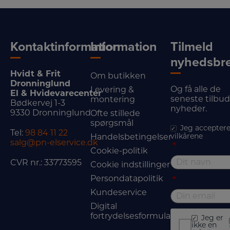
Kontaktinformation
Information
Tilmeld
nyhedsbr
Hvidt & Frit
Om butikken
Dronninglund
Og få alle de
Levering &
El & Hvidevarecenter
seneste tilbu
montering
Bødkervej 1-3
nyheder.
9330 Dronninglund
Ofte stillede
spørgsmål
Jeg acceptere
Tel:
98 84 11 22
vilkårene
Handelsbetingelser
salg@pn-elservice.dk
*
Cookie-politik
CVR nr.: 33773595
Cookie indstillinger
Persondatapolitik
*
Kundeservice
Digital
fortrydelsesformular
Jeg er
ikke en