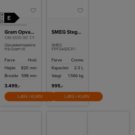
A
E
↑
G
Produktdatablad
Gram Opvaskemaskine
SMEG Stegepande FPF2402CRM
OM 6100-90 T/1
Opvaskemaskine
SMEG
fra Gram til
FPF2402CRM er
underbygning
en 24 cm
med plads til 12
stegepande i
Farve
Hvid
Farve
Creme
kuverter.
creme med
50’er‑inspireret
Højde
820 mm
Kapacitet
2-3 L
design. Koldstøbt
aluminium,
Bredde
598 mm
Vægt
1.566 kg
PFAS‑fri
keramisk
non‑stick og
3.499,-
995,-
nittet
stålhåndtag.
LÆG I KURV
Egnet til alle
LÆG I KURV
varmekilder,
ovnfast op til 250
°C, inklusive
induktion.