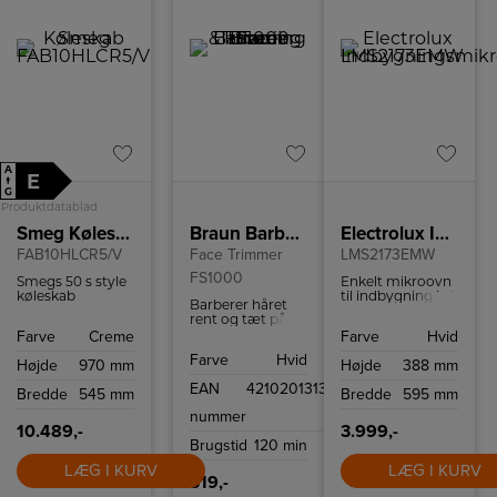
A
E
↑
G
Produktdatablad
Smeg Køleskab
Braun Barbering & Trimning
Electrolux Indbygningsmikroovn
FAB10HLCR5/V
Face Trimmer
LMS2173EMW
FS1000
Smegs 50 s style
Enkelt mikroovn
køleskab
til indbygning i et
Barberer håret
FAB10HLCR5/V
skab og har plads
rent og tæt på
har 135 l
til 17 liter.
huden, så det er
Farve
Creme
Farve
Hvid
kølekapacitet og
nemmere at
moderne
Farve
Hvid
lægge makeup.
Højde
970 mm
Højde
388 mm
teknologier som
effektivt LED-lys
EAN
4210201313908
Bredde
545 mm
Bredde
595 mm
og let afrimning.
Modellen er
nummer
venstrehængslet.
10.489,-
3.999,-
Brugstid
120 min
LÆG I KURV
LÆG I KURV
319,-