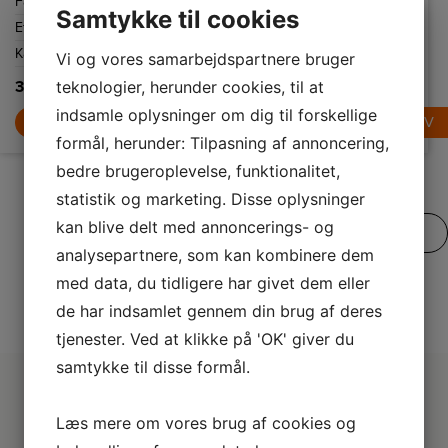
Farve
Hvid
Farve
Sort
Farve
Hvid
ønskede niveau,
du kan føle dig
du kan føle dig
Samtykke til cookies
hvis vandkanden
sikker og godt
sikker og godt
Effekt
2200 W
Effekt
1000 W
Effekt
1000 W
er tom, eller hvis
tilpas, at du ikke
tilpas, at du ikke
den tages af
ved et uheld lod
ved et uheld lod
Kapacitet
1,7 L
Kapacitet
1,25 L
Kapacitet
1,25 L
foden.
kaffemaskinen
kaffemaskinen
Vi og vores samarbejdspartnere bruger
stå tændt
stå tændt
derhjemme.
derhjemme.
teknologier, herunder cookies, til at
329,-
499,-
499,-
indsamle oplysninger om dig til forskellige
LÆG I KURV
LÆG I KURV
LÆG I KURV
formål, herunder: Tilpasning af annoncering,
bedre brugeroplevelse, funktionalitet,
statistik og marketing. Disse oplysninger
kan blive delt med annoncerings- og
SE VORES FULDE UDVALG
analysepartnere, som kan kombinere dem
med data, du tidligere har givet dem eller
de har indsamlet gennem din brug af deres
tjenester. Ved at klikke på 'OK' giver du
samtykke til disse formål.
Læs mere om vores brug af cookies og