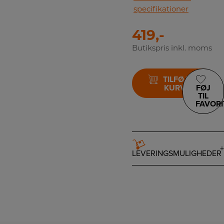
specifikationer
419,-
Butikspris inkl. moms
TILFØJ TIL
KURV
FØJ
TIL
FAVORI
LEVERINGSMULIGHEDER