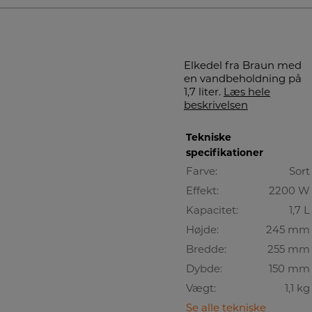
Elkedel fra Braun med
en vandbeholdning på
1,7 liter.
Læs hele
beskrivelsen
Tekniske
specifikationer
Farve:
Sort
Effekt:
2200 W
Kapacitet:
1,7 L
Højde:
245 mm
Bredde:
255 mm
Dybde:
150 mm
Vægt:
1,1 kg
Se alle tekniske