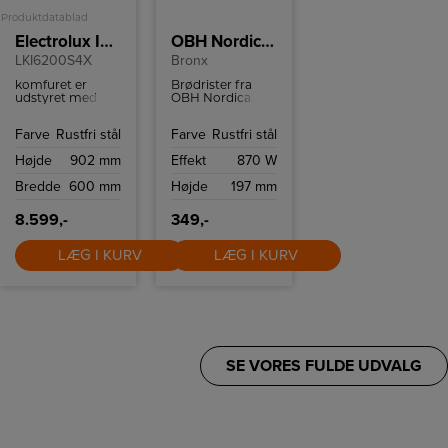
Produktdatablad
Electrolux Induktionskomfur
OBH Nordica Brødrister
LKI6200S4X
Bronx
komfuret er
Brødrister fra
udstyret med
OBH Nordica
børnesikring og
med syv
en kølig ovnlåge,
indstillinger,
Farve
Rustfri stål
Farve
Rustfri stål
der mindsker
plads til to skiver
risikoen for
brød samt
Højde
902 mm
Effekt
870 W
forbrændinger,
funktioner til
hvilket gør det
optøning,
Bredde
600 mm
Højde
197 mm
sikkert at bruge,
genopvarmning
selvom der er
og stop.
små børn i
8.599,-
349,-
nærheden.
LÆG I KURV
LÆG I KURV
SE VORES FULDE UDVALG