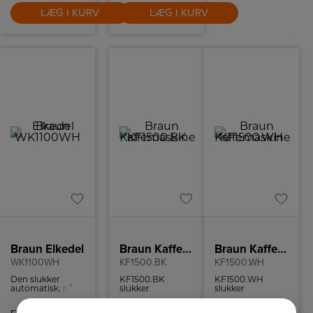
LÆG I KURV
LÆG I KURV
Braun Elkedel
Braun Kaffemaskine
Braun Kaffemaskine
WK1100WH
KF1500.BK
KF1500.WH
Den slukker
KF1500.BK
KF1500.WH
automatisk, når
slukker
slukker
temperaturen
automatisk efter
automatisk efter
har nået det
40 minutter, så
40 minutter, så