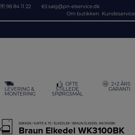
98 84 11 22
salg@pn-elservice.dk
Om butikken
Kundeservice
Hop
OFTE
2+2 ÅRS
til
LEVERING &
STILLEDE
GARANTI
indholdet
MONTERING
SPØRGSMÅL
KØKKEN
/
KAFFE & TE
/
ELKEDLER
/ BRAUN ELKEDEL WK3100BK
Braun Elkedel WK3100BK