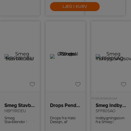
LÆG I KURV
A
Produktdatablad
Smeg Stavblender
Drops Pendel Ø30 opal
Smeg Indbygningsovn
HBF11RDEU
SFP805AO
Smeg
Drops fra Halo
Indbygningsovn
Stavblender i rød.
Design, af
fra Smeg i
Michael
retrodesign med
Waltersdorff, er
pyrolyserens, 7