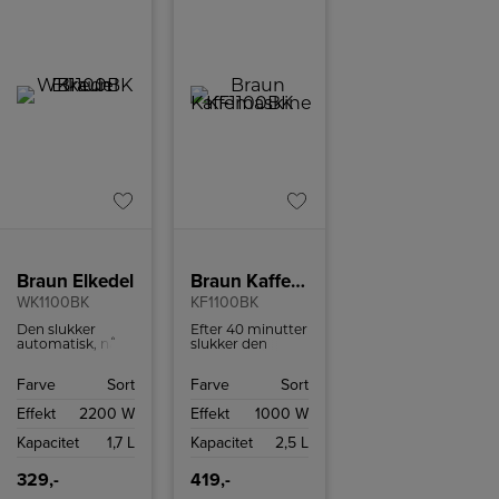
Braun Elkedel
Braun Kaffemaskine
WK1100BK
KF1100BK
Den slukker
Efter 40 minutter
automatisk, når
slukker den
temperaturen
automatisk for at
har nået det
sikre din
Farve
Sort
Farve
Sort
ønskede niveau,
sikkerhed og
hvis vandkanden
spare energi.
Effekt
2200 W
Effekt
1000 W
er tom, eller hvis
den tages af
Kapacitet
1,7 L
Kapacitet
2,5 L
foden.
329,-
419,-