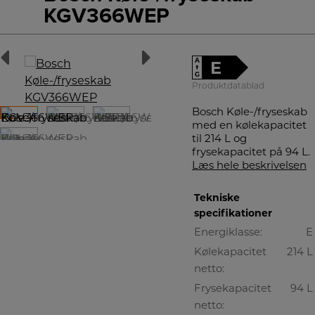
KGV366WEP
A
E
↑
G
Produktdatablad
Bosch Køle-/fryseskab
med en kølekapacitet
til 214 L og
frysekapacitet på 94 L.
Læs hele beskrivelsen
Tekniske
specifikationer
Energiklasse:
E
Kølekapacitet
214 L
netto:
Frysekapacitet
94 L
netto: