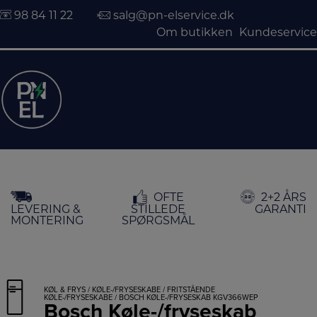
98 84 11 22
salg@pn-elservice.dk
Om butikken
Kundeservice
Hop
OFTE
2+2 ÅRS
til
LEVERING &
STILLEDE
GARANTI
indholdet
MONTERING
SPØRGSMÅL
KØL & FRYS
/
KØLE-/FRYSESKABE
/
FRITSTÅENDE
KØLE-/FRYSESKABE
/ BOSCH KØLE-/FRYSESKAB KGV366WEP
Bosch Køle-/fryseskab