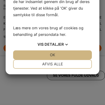
KIN86NSE0
de har indsamlet gennem din brug af deres
Bosch integrerbart køle-/fryseskab med 184 L kølekapacitet og 75 L
tjenester. Ved at klikke på 'OK' giver du
frostkapacitet.
samtykke til disse formål.
Energiklasse
E
Kølekapacitet netto
184 L
Læs mere om vores brug af cookies og
Frysekapacitet netto
76 L
behandling af persondata
her
.
10.399,-
VIS
DETALJER
LÆG I KURV
JA
NEJ
OK
JA
NEJ
NØDVENDIGE
PRÆFERENCER
AFVIS ALLE
JA
NEJ
JA
NEJ
SE VORES FULDE UDVALG
MARKETING
STATISTIK