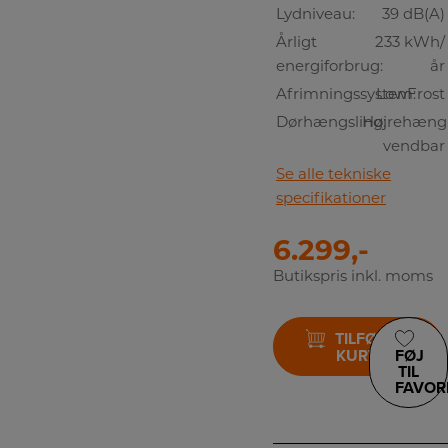
Lydniveau:
39 dB(A)
Årligt
233 kWh/
energiforbrug:
år
Afrimningssystem:
LowFrost
Dørhængsling:
Højrehængl
vendbar
Se alle tekniske
specifikationer
6.299,-
Butikspris inkl. moms
TILFØJ TIL
KURV
FØJ
TIL
FAVOR