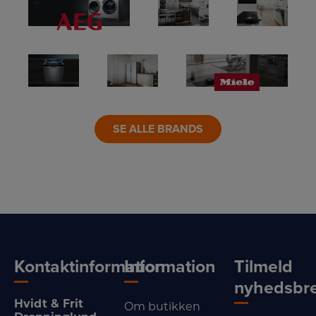
LINK
LINK
LINK
LINK
LINK
LINK
SE ALLE BRANDS
Kontaktinformation
Information
Tilmeld
nyhedsbr
Hvidt & Frit
Om butikken