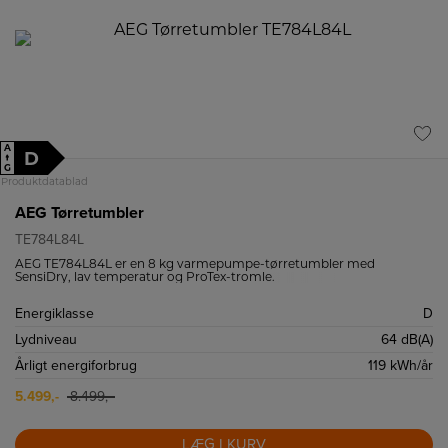
A
D
↑
G
Produktdatablad
AEG Tørretumbler
TE784L84L
AEG TE784L84L er en 8 kg varmepumpe-tørretumbler med
SensiDry, lav temperatur og ProTex-tromle.
Energiklasse
D
Lydniveau
64 dB(A)
Årligt energiforbrug
119 kWh/år
5.499,-
8.499,-
LÆG I KURV