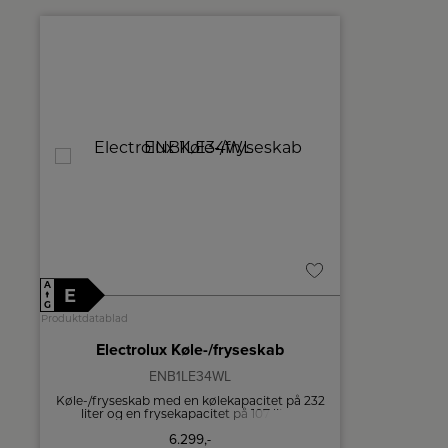
%
A
A
E
E
↑
↑
G
G
Produktdatablad
Produktdatablad
Electrolux Køle-/fryseskab
Cyl
ENB1LE34WL
Køle-/fryseskab med en kølekapacitet på 232
Frysedelen 
liter og en frysekapacitet på 107 liter.
betyder,
Udstyret med innovative funktioner som
Kø
6.299,-
ColdSense og LowFrost-system.
opbevaringsp