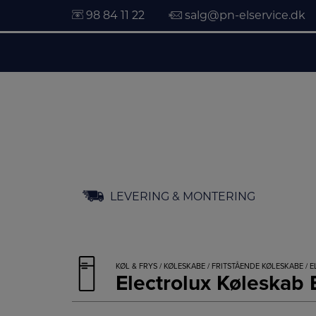
98 84 11 22
salg@pn-elservice.dk
Hop
LEVERING & MONTERING
til
indholdet
KØL & FRYS
/
KØLESKABE
/
FRITSTÅENDE KØLESKABE
/ 
Electrolux Køleska