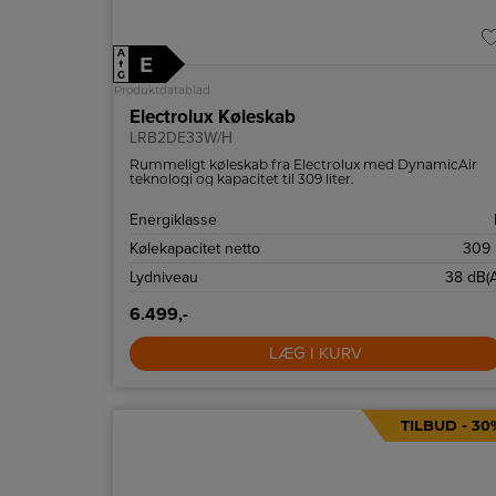
A
E
↑
G
Produktdatablad
Electrolux Køleskab
LRB2DE33W/H
Rummeligt køleskab fra Electrolux med DynamicAir
teknologi og kapacitet til 309 liter.
Energiklasse
Kølekapacitet netto
309 
Lydniveau
38 dB(A
6.499,-
LÆG I KURV
TILBUD - 30