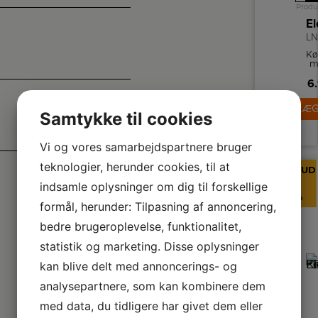
Produ
L
Kø
m
kø
6.
p
l
LÆG
fr
Samtykke til cookies
p
Ud
Vi og vores samarbejdspartnere bruger
in
teknologier, herunder cookies, til at
fu
TILBUD
-
Tw
indsamle oplysninger om dig til forskellige
30%
Mu
formål, herunder: Tilpasning af annoncering,
bedre brugeroplevelse, funktionalitet,
statistik og marketing. Disse oplysninger
kan blive delt med annoncerings- og
analysepartnere, som kan kombinere dem
med data, du tidligere har givet dem eller