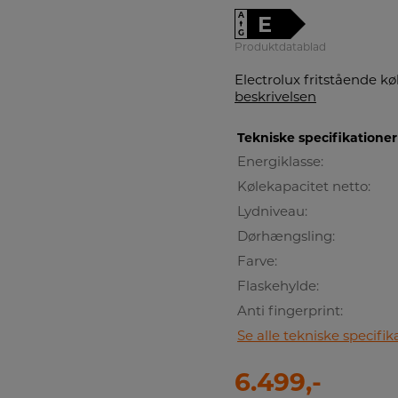
A
E
↑
G
Produktdatablad
Electrolux fritstående k
beskrivelsen
Tekniske specifikationer
Energiklasse:
Kølekapacitet netto:
Lydniveau:
Dørhængsling:
Farve:
Flaskehylde:
Anti fingerprint:
Se alle tekniske specifik
6.499,-