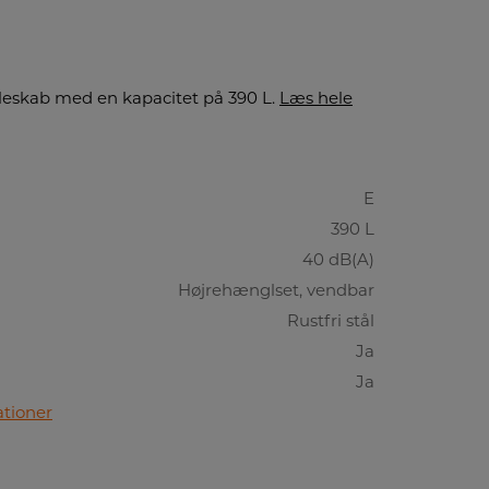
øleskab med en kapacitet på 390 L.
Læs hele
E
390 L
40 dB(A)
Højrehænglset, vendbar
Rustfri stål
Ja
Ja
ationer