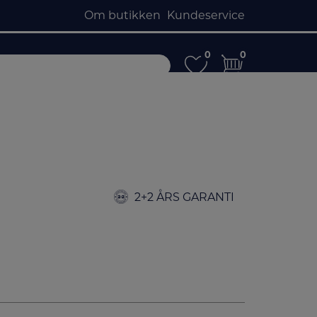
Om butikken
Kundeservice
0
0
0
0
2+2 ÅRS GARANTI