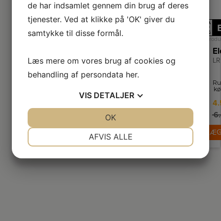
de har indsamlet gennem din brug af deres
tjenester. Ved at klikke på 'OK' giver du
A
↑
samtykke til disse formål.
G
Produ
Læs mere om vores brug af cookies og
LR
behandling af persondata
her
.
Ru
kø
VIS
DETALJER
El
4.
6.
Dy
JA
NEJ
OK
JA
NEJ
te
fl
NØDVENDIGE
PRÆFERENCER
LÆG
in
AFVIS ALLE
o
JA
NEJ
JA
NEJ
kø
MARKETING
STATISTIK