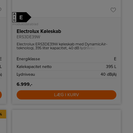
A
E
↑
G
Produktdatablad
Electrolux Køleskab
ERS3DE39W
Electrolux ERS3DE39W køleskab med DynamicAir-
teknologi, 395 liter kapacitet, 40 dB lydniveau og
omhængslet dør.
E
Energiklasse
E
L
Kølekapacitet netto
395 L
)
Lydniveau
40 dB(A)
6.999,-
LÆG I KURV
%