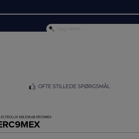
OFTE STILLEDE SPØRGSMÅL
ELECTROLUX KØLESKAB ERC9MEX
b ERC9MEX