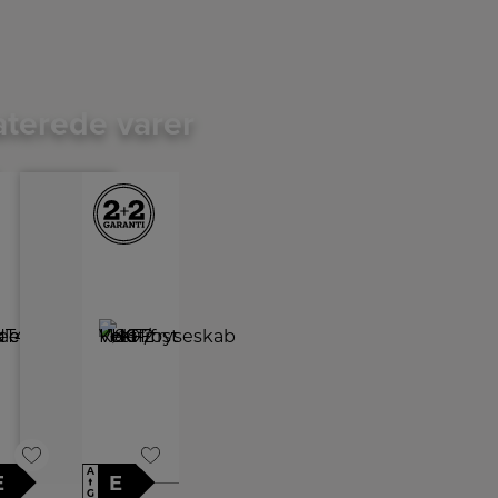
aterede varer
A
E
E
↑
G