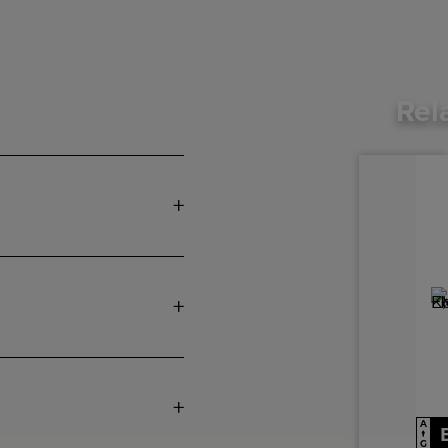
Rel
A
↑
G