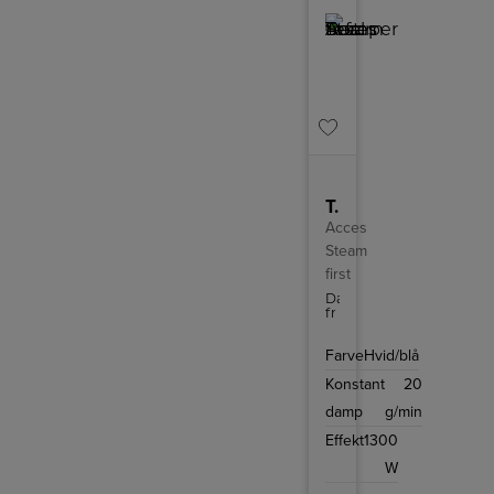
Tefal Damper
Acces
Steam
first
Damperen
fra
Tefal
er
Farve
Hvid/blå
hurtigt
klar
Konstant
20
til
brug,
damp
g/min
så
du
Effekt
1300
nemt
kan
W
få
bugt