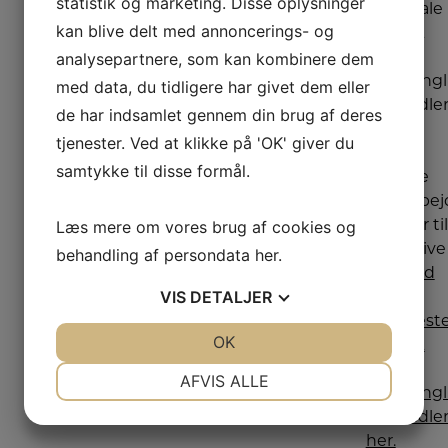
statistik og marketing. Disse oplysninger
enkelt
din lokale
kan blive delt med annoncerings- og
folder og
Hvidt &
analysepartnere, som kan kombinere dem
krøller i
Frit
tøjet, og
Dronning
med data, du tidligere har givet dem eller
du kan
forhandler
de har indsamlet gennem din brug af deres
dampe
hvor
tjenester. Ved at klikke på 'OK' giver du
tøjet
vores
samtykke til disse formål.
både
dygtige
vandret
medarbej
Læs mere om vores brug af cookies og
og lodret.
står klar til
Her på
at rådgive
behandling af persondata
her
.
siden
dig.
Find
VIS
DETALJER
finder du
din
et udvalg
nærmest
JA
NEJ
OK
JA
NEJ
af
Hvidt &
dampere i
Frit
NØDVENDIGE
PRÆFERENCER
AFVIS ALLE
høj
Dronning
JA
NEJ
JA
NEJ
kvalitet.
forhandle
her.
MARKETING
STATISTIK