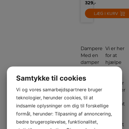
med
329,-
folder
og
LÆG I KURV
krøller
på
tøjet.
Dampere
Vi er her
Med en
for at
damper
hjælpe
behøver
dig
Samtykke til cookies
du ikke
Har du
længere
brug for
Vi og vores samarbejdspartnere bruger
et
hjælp, er
teknologier, herunder cookies, til at
strygebræt.
vi altid
Damperen
klar til at
indsamle oplysninger om dig til forskellige
fjerner
vejlede
formål, herunder: Tilpasning af annoncering,
nemt,
dig.
bedre brugeroplevelse, funktionalitet,
hurtigt og
Kontakt