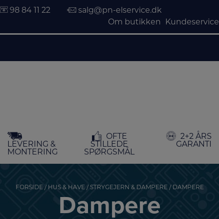
98 84 11 22
salg@pn-elservice.dk
Om butikken
Kundeservice
Hop
OFTE
2+2 ÅRS
til
LEVERING &
STILLEDE
GARANTI
indholdet
MONTERING
SPØRGSMÅL
FORSIDE
/
HUS & HAVE
/
STRYGEJERN & DAMPERE
/ DAMPERE
Dampere