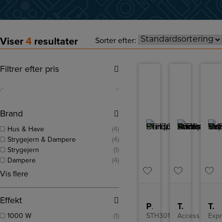
Viser
4
resultater
Sorter efter:
Filtrer efter pris
,-
,-
Brand
Hus & Have
(4)
Strygejern & Dampere
(4)
Strygejern
(1)
Dampere
(4)
Vis flere
Effekt
Philips Damper
Tefal Damper
Tefal Damper
1000 W
(1)
STH3010/70
Access
Exp