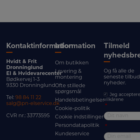
Kontaktinformation
Information
Tilmeld
nyhedsbr
Hvidt & Frit
Om butikken
Dronninglund
Og få alle de
Levering &
El & Hvidevarecenter
seneste tilbu
montering
Bødkervej 1-3
nyheder.
9330 Dronninglund
Ofte stillede
spørgsmål
Jeg acceptere
Tel:
98 84 11 22
vilkårene
Handelsbetingelser
salg@pn-elservice.dk
*
Cookie-politik
CVR nr.: 33773595
Cookie indstillinger
Persondatapolitik
*
Kundeservice