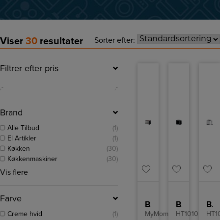
Viser
30
resultater
Sorter efter:
Filtrer efter pris
,-
,-
Brand
Alle Tilbud
(1)
El Artikler
(1)
Køkken
(30)
Køkkenmaskiner
(30)
Vis flere
Farve
Bosch Brødrister TAT5M420
Braun Brødrister
Braun Brødrister
Creme hvid
(1)
MyMoment
HT1010BK
HT1