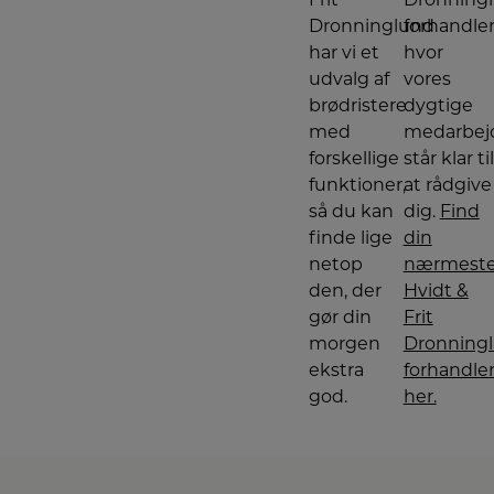
Frit
Dronning
Dronninglund
forhandler
har vi et
hvor
udvalg af
vores
brødristere
dygtige
med
medarbej
forskellige
står klar til
funktioner,
at rådgive
så du kan
dig.
Find
finde lige
din
netop
nærmest
den, der
Hvidt &
gør din
Frit
morgen
Dronning
ekstra
forhandle
god.
her.