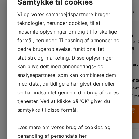
Samtykke til cookies
Vi og vores samarbejdspartnere bruger
teknologier, herunder cookies, til at
indsamle oplysninger om dig til forskellige
Smeg Brødrister
Smeg Brødrister
Smeg Brødrister
formål, herunder: Tilpasning af annoncering,
TSF01BLEU
TSF01BLMEU
TSF
bedre brugeroplevelse, funktionalitet,
Smart
Matsort
Brød
brødrister
brødrister
fra
statistik og marketing. Disse oplysninger
i
fra
Sme
retrostil
Smeg
i
Farve
Sort
Farve
Mat
Far
fra
i
50’e
kan blive delt med annoncerings- og
italienske
50'er
retro
sort
Antal
2
Smeg.
stil
til
analysepartnere, som kan kombinere dem
Brødristeren
til
to
brødskiver
Antal
Anta
2
har
to
skiv
med data, du tidligere har givet dem eller
6
skiver
brød
brødskiver
brød
Optøningsfunktion
Ja
ristningsindstillinger
brød.
Brød
de har indsamlet gennem din brug af deres
og
Brødristeren
har
Optøningsfunk
Optø
high-
har
bage
1.489,-
tjenester. Ved at klikke på 'OK' giver du
lift
Bagelfunktion
optø
funktion.
og
1.799,-
og
1.4
samtykke til disse formål.
LÆG I KURV
funktion
6
til
rist
LÆG I K
optøning.
Læs mere om vores brug af cookies og
behandling af persondata
her
.