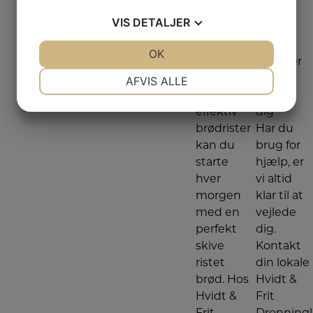
VIS
DETALJER
1
2
3
→
JA
NEJ
OK
JA
NEJ
Brødristere
Vi er her
NØDVENDIGE
PRÆFERENCER
Med en
for at
AFVIS ALLE
god og
hjælpe
JA
NEJ
JA
NEJ
effektiv
dig
MARKETING
STATISTIK
brødrister
Har du
kan du
brug for
starte
hjælp, er
hver
vi altid
morgen
klar til at
med en
vejlede
perfekt
dig.
skive
Kontakt
ristet
din lokale
brød. Hos
Hvidt &
Hvidt &
Frit