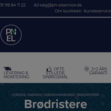
98 84 11 22
salg@pn-elservice.dk
Om butikken
Kundeservice
Hop
OFTE
2+2 ÅRS
til
LEVERING &
STILLEDE
GARANTI
indholdet
MONTERING
SPØRGSMÅL
FORSIDE
/
KØKKEN
/
KØKKENMASKINER
/ BRØDRISTERE
Brødristere