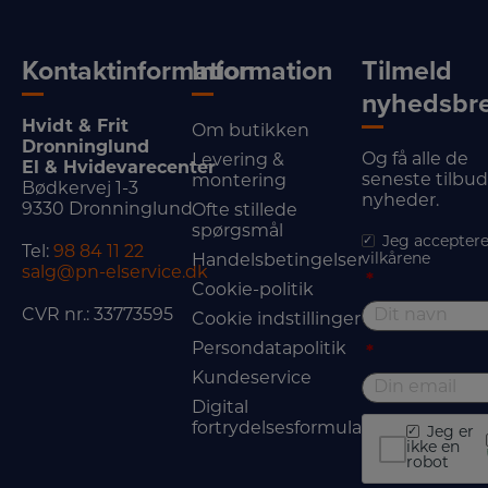
Kontaktinformation
Information
Tilmeld
nyhedsbr
Hvidt & Frit
Om butikken
Dronninglund
Og få alle de
Levering &
El & Hvidevarecenter
seneste tilbu
montering
Bødkervej 1-3
nyheder.
9330 Dronninglund
Ofte stillede
spørgsmål
Jeg acceptere
Tel:
98 84 11 22
vilkårene
Handelsbetingelser
salg@pn-elservice.dk
*
Cookie-politik
CVR nr.: 33773595
Cookie indstillinger
Persondatapolitik
*
Kundeservice
Digital
fortrydelsesformular
Jeg er
ikke en
robot