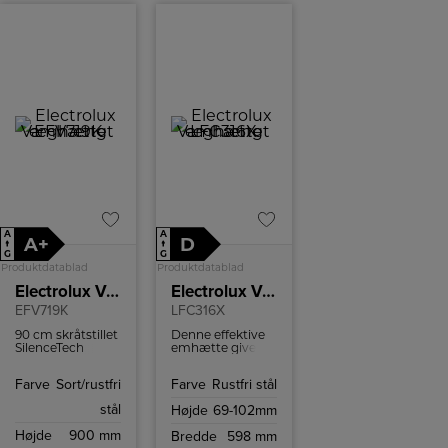
A
A
A+
D
↑
↑
G
G
Produktdatablad
Produktdatablad
Electrolux Væghængt emhætte
Electrolux Væghængt emhætte
EFV719K
LFC316X
90 cm skråtstillet
Denne effektive
SilenceTech
emhætte giver
vægemhætte i
en renere
sort glas og stål.
atmosfære til
Farve
Sort/rustfri
Farve
Rustfri stål
Med Hob2Hood
madlavning og
funktionen kan
komfort i
stål
Højde
69-102mm
emhætten styres
køkkenet. Den
direkte fra en
pålidelige motor
Højde
900 mm
Bredde
598 mm
kogeplade med
sørger for effektiv