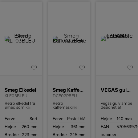
mange moderne
boliger og
omgivelser. For
Arn er
indbegrebet af
stilrent design og
god,
stemningsfuld
belysning.
Smeg Elkedel
Smeg Kaffemaskine
VEGAS gulvlampe LED 7W 1L sort
KLF03BLEU
DCF02PBEU
Retro elkedel fra
Retro
Vegas gulvlampe
Smeg som kan
kaffemaskine fra
designet af
indeholde 1,7 liter
Smeg med
Michael
og har
kapacitet på op
Waltersdorff, er
Farve
Sort
Farve
Pastel blå
Højde
140 max.
tørkogningssikring
til 10 kopper
med integreret
samt autosluk
kaffe.
LED og
Højde
260 mm
Højde
361 mm
EAN
57056397
ved 100ºC.
lysdæmper. Giver
et fantastisk flot
nummer
Bredde
223 mm
Bredde
245 mm
lys og med sine 7