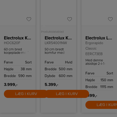
A
Produktdatablad
Electrolux Keramisk kogeplade
Electrolux Keramisk komfur
Electrolux Ledningsfrie støvsuger
HOC620F
LKR54001NW
Ergorapido
Classic
60 cm bred
50 cm bredt
kogeplade med
komfur med
EERC73EB
fire kogefelter.
moderne
Kogepladen har
funktioner, der er
Med denne
Farve
Sort
Farve
Hvid
ingen ramme for
perfekt til
alsidige 2-i-1-
nemmere
hverdagens
løsning er ingen
Højde
38 mm
Bredde
500 mm
renføring.
måltider eller
rengøringsopgave
festmiddage.
Farve
Sort
for stor eller lille.
Bredde
590 mm
Dybde
600 mm
Med to
Højde
150 mm
hastigheder kan
3.999,-
5.399,-
du nemt tilpasse
Bredde
1115 mm
støvsugningen til
forskellige
LÆG I KURV
LÆG I KURV
overflader.
1.199,-
LÆG I KUR