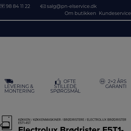
98 84 11 22
salg@pn-elservice.dk
Om butikken
Kundeservice
Hop
OFTE
2+2 ÅRS
til
LEVERING &
STILLEDE
GARANTI
indholdet
MONTERING
SPØRGSMÅL
KØKKEN
/
KØKKENMASKINER
/
BRØDRISTERE
/ ELECTROLUX BRØDRISTER
E5T1-4ST
Electrolux Brødrister E5T1-