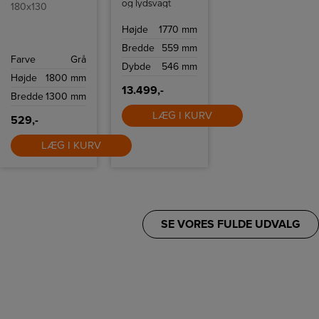
og lydsvagt
180x130
køleskab med
moderne
Højde
1770 mm
funktioner. Med
EasyFresh,
Bredde
559 mm
PowerCooling og
Farve
Grå
SmartDevice-
Dybde
546 mm
kompatibilitet
Højde
1800 mm
kombinerer det
praktisk
13.499,-
Bredde
1300 mm
anvendelighed
med avanceret
teknologi og høj
LÆG I KURV
529,-
brugervenlighed.
LÆG I KURV
SE VORES FULDE UDVALG