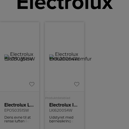
Electrolux
A
Produktdatablad
Electrolux Luftfugtere
Electrolux Induktionskomfur
EPO50351SW
LKI6200S4W
Dens evne til at
Udstyret med
rense luften i et
børnesikring og
10 m² rum på kun
en kølig ovndør,
10 minutter er
der mindsker