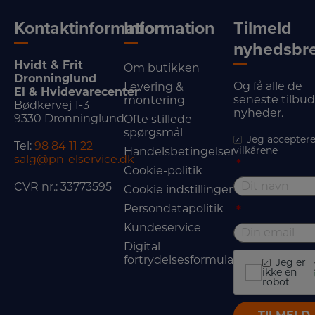
Kontaktinformation
Information
Tilmeld
nyhedsbr
Hvidt & Frit
Om butikken
Dronninglund
Og få alle de
Levering &
El & Hvidevarecenter
seneste tilbu
montering
Bødkervej 1-3
nyheder.
9330 Dronninglund
Ofte stillede
spørgsmål
Jeg acceptere
Tel:
98 84 11 22
vilkårene
Handelsbetingelser
salg@pn-elservice.dk
*
Cookie-politik
CVR nr.: 33773595
Cookie indstillinger
Persondatapolitik
*
Kundeservice
Digital
fortrydelsesformular
Jeg er
ikke en
robot