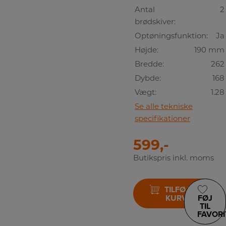
Antal
2
brødskiver:
Optøningsfunktion:
Ja
Højde:
190 mm
Bredde:
262
Dybde:
168
Vægt:
1.28
Se alle tekniske
specifikationer
599,-
Butikspris inkl. moms
TILFØJ TIL
KURV
FØJ
TIL
FAVORI