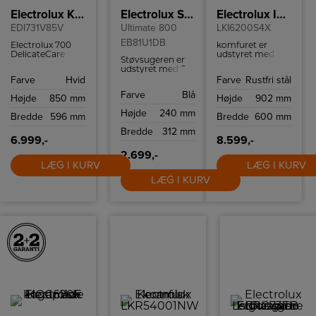
Electrolux Kondenstørretumbler
Electrolux Støvsuger
Electrolux Induktionskomfur
EDI731V85V
Ultimate 800
LKI6200S4X
EB81U1DB
Electrolux 700
komfuret er
DelicateCare
udstyret med
Støvsugeren er
tørretumbler
børnesikring og
udstyret med S-
med
en kølig ovnlåge,
bag®, som er et
Farve
Hvid
Farve
Rustfri stål
varmepumpeteknologi
der mindsker
vaskbart
og WiFi-styring.
risikoen for
Farve
Blå
hygiejnefilter, der
Højde
850 mm
Højde
902 mm
Perfekt tørring til
forbrændinger,
muliggør op til
sarte tekstiler og
hvilket gør det
Højde
240 mm
99,99% fjernelse
Bredde
596 mm
Bredde
600 mm
høj
sikkert at bruge,
af partikler >1
energieffektivitet.
selvom der er
Bredde
312 mm
mikrometer og
små børn i
6.999,-
8.599,-
giver dig en
nærheden.
renere luftstrøm.
2.699,-
Støvsugerposen
LÆG I KURV
LÆG I KURV
rummer 5 L og er
nem at fjerne
LÆG I KURV
uden at frigive
støv.