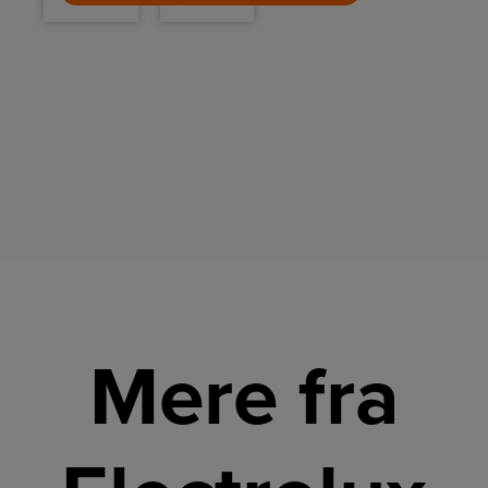
bekvemmelighed,
har
som gør
dampkurv
det
og pære
hurtigt
på
og nemt
håndtaget
at bage.
som
lyser,
hvis der
bliver for
varmt i
gryden.
Mere fra