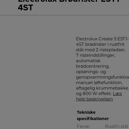
4ST
Electrolux Create 5 E5T1-
4ST brødrister i rustfrit
stål med 2 ristepladser,
7 risteindstillinger,
automatisk
brødcentrering,
optønings- og
genopvarmningsfunktio
manuel løftefunktion,
aftagelig krummebakke
og 800 W effekt.
Læs
hele beskrivelsen
Tekniske
specifikationer
Farve:
Rustfri stål