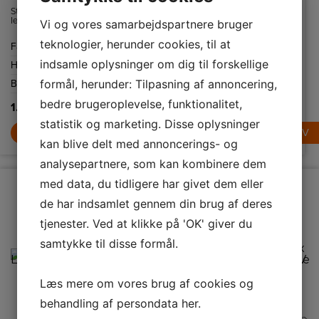
Støvsugeren
Minimer risikoen
Med TimeSave-
leveres med
for vandpletter
muligheden kan
Vi og vores samarbejdspartnere bruger
AllFloor
på tøj. Anti-dryp,
du nyde grundig
mundstykke.
et bimetal inde i
vask på kun
teknologier, herunder cookies, til at
Farve
Blå
Farve
Blå
Farve
Hvid
Den har også en
strygejernet
halvdelen af
2-i-1 fuge- og
forhindrer vand i
tiden. For at
indsamle oplysninger om dig til forskellige
Højde
238 mm
Højde
145 mm
Højde
890 mm
møbelmundstykke
at komme ind i
reducere
og en støvbørste,
fordampningskammeret,
maskinens
formål, herunder: Tilpasning af annoncering,
Bredde
437 mm
Bredde
127 mm
Bredde
400 mm
som alle
når
hovedprogram
opbevares
temperaturen er
med op til 50 %
bedre brugeroplevelse, funktionalitet,
direkte på
for lav.
skal du kun
1.199,-
449,-
5.399,-
støvsugeren.
trykke på
statistik og marketing. Disse oplysninger
TimeSave-
LÆG I KURV
LÆG I KURV
knappen.
LÆG I KURV
kan blive delt med annoncerings- og
analysepartnere, som kan kombinere dem
med data, du tidligere har givet dem eller
de har indsamlet gennem din brug af deres
tjenester. Ved at klikke på 'OK' giver du
samtykke til disse formål.
Læs mere om vores brug af cookies og
behandling af persondata
her
.