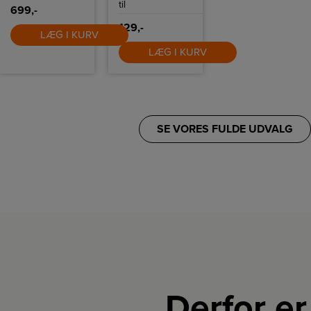
til
699,-
129,-
LÆG I KURV
LÆG I KURV
SE VORES FULDE UDVALG
Derfor er