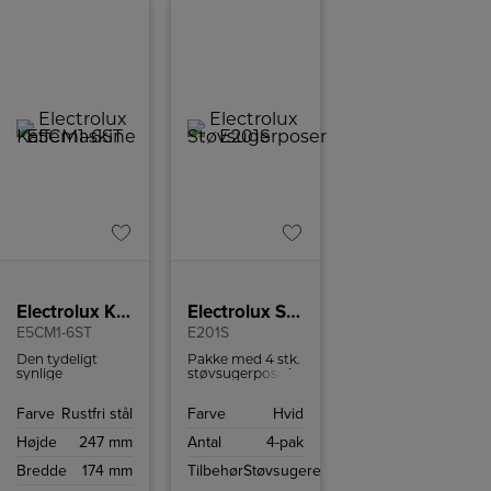
Electrolux Kaffemaskine
Electrolux Støvsugerposer
E5CM1-6ST
E201S
Den tydeligt
Pakke med 4 stk.
synlige
støvsugerpose i
vandstand og
3-lags slidstærkt
doseringsindikator
syntetisk
Farve
Rustfri stål
Farve
Hvid
sikrer nøjagtige
materiale holder
målinger for 2-10
50 gange
Højde
247 mm
Antal
4-pak
kopper
længere end
friskbrygget
almindelige
Bredde
174 mm
Tilbehør
Støvsugere
kaffe.
støvsugerposer i
papir.