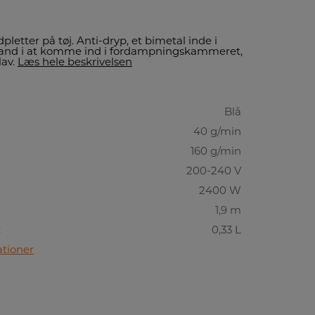
pletter på tøj. Anti-dryp, et bimetal inde i
 vand i at komme ind i fordampningskammeret,
lav.
Læs hele beskrivelsen
Blå
40 g/min
160 g/min
200-240 V
2400 W
1,9 m
:
0,33 L
ationer