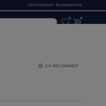
Om butikken
Kundeservice
0
0
0
0
2+2 ÅRS GARANTI