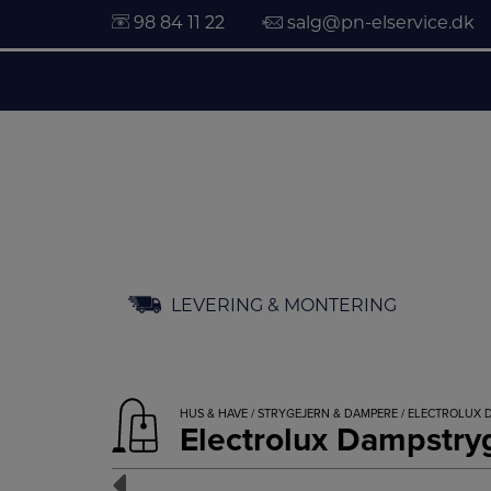
98 84 11 22
salg@pn-elservice.dk
Hop
LEVERING & MONTERING
til
indholdet
HUS & HAVE
/
STRYGEJERN & DAMPERE
/ ELECTROLUX 
Electrolux Dampstry