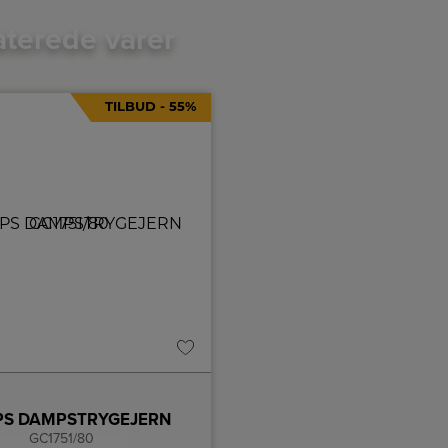
aterede varer
TILBUD - 55%
IPS DAMPSTRYGEJERN
GC1751/80
Easygliss Plus Green