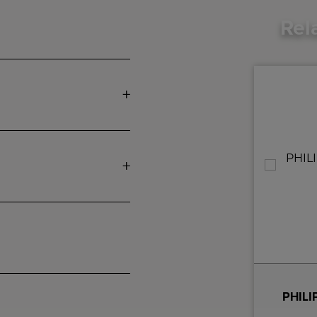
Rel
Rörets Tørrestativ Compakt
PHIL
Rörets Torkstativ Compakt