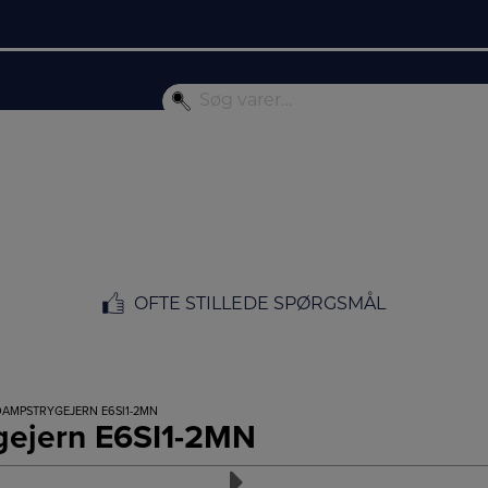
OFTE STILLEDE SPØRGSMÅL
DAMPSTRYGEJERN E6SI1-2MN
gejern E6SI1-2MN