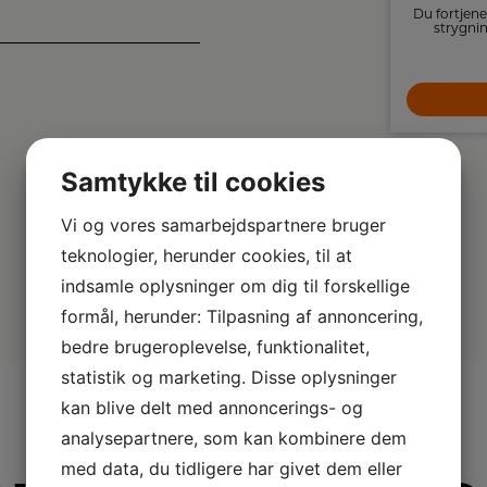
Compact tørrestativet har en 5,5 m linje og
Du fortjene
vejer kun 1,3 kg.
strygnin
strygejern
179,-
LÆG I KURV
Samtykke til cookies
Vi og vores samarbejdspartnere bruger
teknologier, herunder cookies, til at
indsamle oplysninger om dig til forskellige
formål, herunder: Tilpasning af annoncering,
bedre brugeroplevelse, funktionalitet,
statistik og marketing. Disse oplysninger
kan blive delt med annoncerings- og
analysepartnere, som kan kombinere dem
med data, du tidligere har givet dem eller