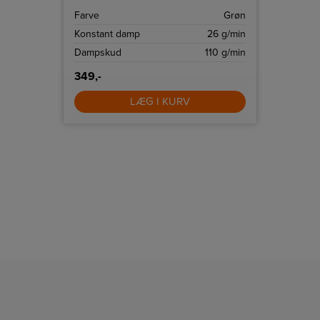
komme ind i fordampningskammeret,
Farve
Grøn
når temperaturen er for lav.
Konstant damp
26 g/min
Dampskud
110 g/min
349,-
LÆG I KURV