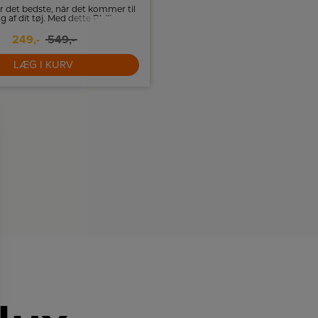
r det bedste, når det kommer til
Tefal Dampstrygejern glider meget
g af dit tøj. Med dette Philips
stoffer og sikrer, at dampen ford
 på 2000 W kan du opnå perfekte
249,-
549,-
509,-
resultater hver gang.
LÆG I KURV
LÆG I KURV