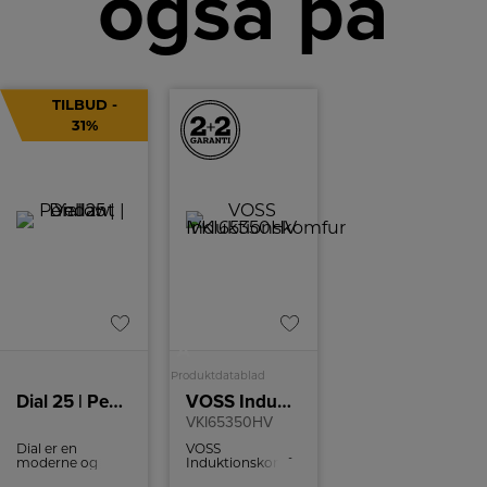
også på
TILBUD -
31%
A
Produktdatablad
Dial 25 | Pendant | Yellow
VOSS Induktionskomfur
VKI65350HV
Dial er en
VOSS
moderne og
Induktionskomfur
nutidig familie af
med 73 l. ovnrum