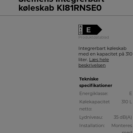
køleskab KI81RNSE0
A
E
↑
G
Produktdatablad
Integrerbart køleskab
med en kapacitet på 310
liter.
Læs hele
beskrivelsen
Tekniske
specifikationer
Energiklasse:
E
Kølekapacitet
310 L
netto:
Lydniveau:
35 dB(A)
Installation:
Monteres
med