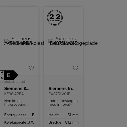
A
E
↑
G
Produktdatablad
Siemens Amerikanerkøleskab
Siemens Induktionskogeplade
KF96IAPEA
EX875LVC1E
Nyd koldt,
Induktionskogeplade
filtreret vand og
med innovativ
isterninger med
Dual lightSlider-
det samme med
betjening,
Energiklasse
E
Højde
51 mm
et tryk på en
powerBoost-
knap. Perfekt til
funktion,
Kølekapacitet
375
Bredde
812 mm
hurtigt at få en
powerMove Plus
forfriskende
og fryingSensor