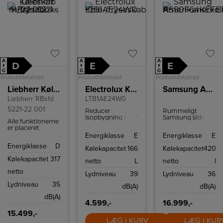
A
A
A
D
E
E
↑
↑
↑
G
G
G
Produktdatablad
Produktdatablad
Produktdatablad
Liebherr Køleskab m/fryseboks RBsfd 5221-22 001
Electrolux Køle-/fryseskab
Samsung Amerikanerkøleskab RS80F64KEFEF
Liebherr RBsfd
LTB1AE24W0
5221-22 001
Reducer
Rummeligt
isopbygning med
Samsung side-
Alle funktionerne
det integrerede
by-side
er placeret
300 LowFrost-
køle-/fryseskab
overskueligt på
Energiklasse
E
Energiklasse
E
system. Det
med No Frost,
displayet. Med et
mindsker nemt
jævn Metal
Energiklasse
D
let tryk med din
Kølekapacitet
166
Kølekapacitet
420
isdannelsen, så
Cooling,
finger kan du for
du ikke behøver
integreret vand-
Kølekapacitet
317
eksempel nemt
netto
L
netto
l
at tø fryseren op
og isdispenser
vælge
så ofte.
samt smart
netto
funktionerne eller
Lydniveau
39
Lydniveau
36
Wi‑Fi-styring.
kontrollere dit
Stilrent design,
Lydniveau
35
køleskabs
dB(A)
dB(A)
overskuelig
aktuelle
indretning og
dB(A)
temperatur.
støjsvag drift til
4.599,-
16.999,-
moderne, åbne
15.499,-
køkkener.
LÆG I KURV
LÆG I KUR