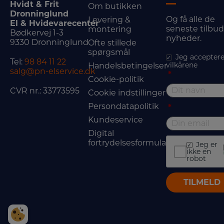
Hvidt & Frit
Om butikken
Dronninglund
Og få alle de
Levering &
El & Hvidevarecenter
seneste tilbu
montering
Bødkervej 1-3
nyheder.
9330 Dronninglund
Ofte stillede
spørgsmål
Jeg acceptere
Tel:
98 84 11 22
vilkårene
Handelsbetingelser
salg@pn-elservice.dk
*
Cookie-politik
CVR nr.: 33773595
Cookie indstillinger
Persondatapolitik
*
Kundeservice
Digital
fortrydelsesformular
Jeg er
ikke en
robot