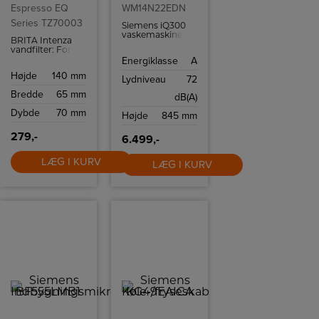
Espresso EQ
WM14N22EDN
Series TZ70003
Siemens iQ300
vaskemaskine
BRITA Intenza
med en kapacitet
vandfilter: For
på 9 kg i
bedre smag i
Energiklasse
A
energiklasse A.
kaffen og
Højde
140 mm
længere levetid
Lydniveau
72
for maskinen.
Bredde
65 mm
dB(A)
Dybde
70 mm
Højde
845 mm
279,-
6.499,-
LÆG I KURV
LÆG I KURV