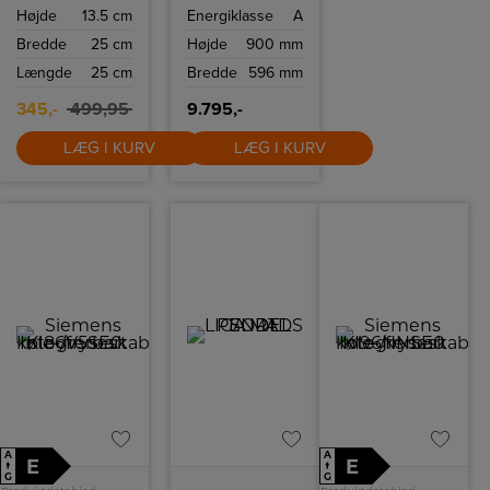
lamper, der er
og katalytiske
Højde
13.5 cm
Energiklasse
A
inspireret af
rengøringsfunktion.
karakteristiske
Bredde
25 cm
Højde
900 mm
lysdesign fra
50'erne.
Længde
25 cm
Bredde
596 mm
345,-
499,95
9.795,-
LÆG I KURV
LÆG I KURV
A
A
E
E
↑
↑
G
G