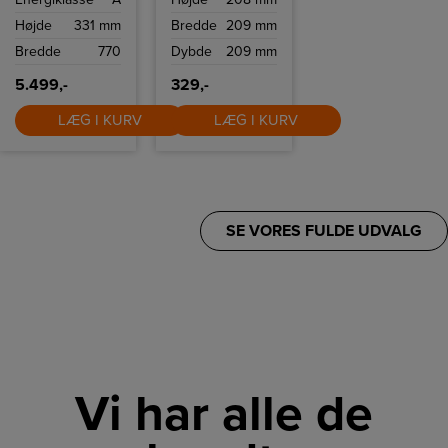
automatisk
opretholder sin
regulerer
kapacitet.
Højde
331 mm
Bredde
209 mm
emhættens
indstillinger
Bredde
770
Dybde
209 mm
5.499,-
329,-
LÆG I KURV
LÆG I KURV
SE VORES FULDE UDVALG
Vi har alle de