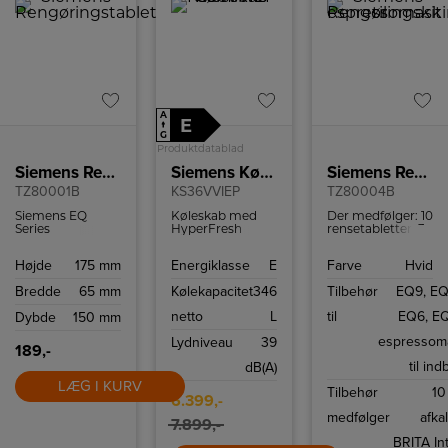
A
E
↑
G
Produktdatablad
Siemens Rengøringstabletter
Siemens Køleskab
Siemens Rengøringskit til espressomaskiner
TZ80001B
KS36VVIEP
TZ80004B
Siemens EQ
Køleskab med
Der medfølger: 10
Series
HyperFresh
rensetabletter, 3
rengøringstabletter
holder frugt og
afkalkningstabletter
til indvendig
grøntsager friske
1 BRITA Intenza
Højde
175 mm
Energiklasse
E
Farve
Hvid
rengøring af din
længere takket
vandfilter, 1
espressomaskine.
være
mælkeslangerenseb
Bredde
65 mm
Kølekapacitet
346
Tilbehør
EQ9, EQ
fugtregulering.
LED-belysning
netto
L
til
EQ6, E
Dybde
150 mm
giver jævn og
behagelig
espressom
Lydniveau
39
belysning i hele
189,-
køleskabet.
til in
dB(A)
LÆG I KURV
Tilbehør
10
6.399,-
medfølger
afka
7.899,-
BRITA Int