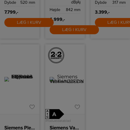
dB(A)
Dybde
520 mm
Dybde
317 mm
familien.
og tre
tilberedningsprog
Højde
842 mm
for at gøre din
7.799,-
3.399,-
madlavning så
nem og effektiv
6.999,-
LÆG I KURV
som muligt.
LÆG I KUR
LÆG I KURV
A
A
↑
G
Produktdatablad
Siemens Plejesæt
Siemens Vaskemaskine