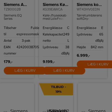
Siemens Afkalkningstabletter
Siemens Køle-/fryseskab
Siemens kondenstørretumbler
TZ80002B
KG39EAWCA
WT43HV0EDN
Siemens EQ
Køle-/fryseskab
Tørretumblerens
Series
med LowFrost
softDry-
afkalkningstabletter
teknologi, som
tromlesystem
fjerner afkalkning
sørger for mindre
beskytter dit
Tilbehør
Fuldauto.
Energiklasse
C
Energiklasse
E
og forlænger din
isdannelse og
sarte tøj ved at
maskines levetid.
hurtigere
sikre kontinuerlig
til
espressomaskiner
Kølekapacitet
249
Lydniveau
65
afrimning. Med
luftstrøm og
den innovative
stabil temperatur
Antal
3-pak
netto
L
dB(A)
hyperFresh 0°C
med sine
skuffe holder fisk
bølgelignende
EAN
4242003870532
Lydniveau
38
Højde
842 mm
og kød sig frisk
blade, der
længere.
fordeler den
nummer
dB(A)
varme luft jævnt
6.999,-
og blidt.
Tromlens design
179,-
9.199,-
LÆG I KURV
gør det muligt
for vasketøjet at
LÆG I KURV
LÆG I KURV
glide hen over
tromlen, som om
det svævede på
en luft.
TILBUD -
19%