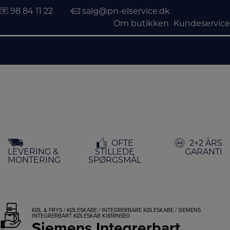
98 84 11 22
salg@pn-elservice.dk
Om butikken
Kundeservice
Hop
OFTE
2+2 ÅRS
til
LEVERING &
STILLEDE
GARANTI
indholdet
MONTERING
SPØRGSMÅL
KØL & FRYS
/
KØLESKABE
/
INTEGRERBARE KØLESKABE
/ SIEMENS
INTEGRERBART KØLESKAB KI81RNSE0
Siemens Integrerbart