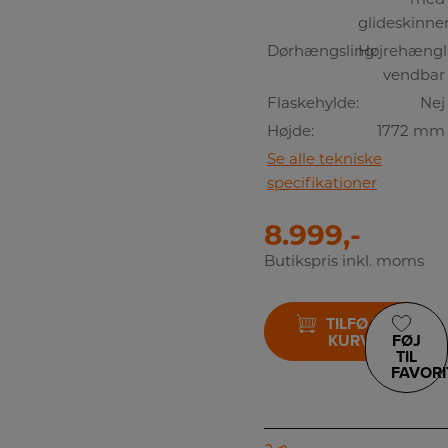
glideskinne
Dørhængsling:
Højrehængls
vendbar
Flaskehylde:
Nej
Højde:
1772 mm
Se alle tekniske
specifikationer
8.999,-
Butikspris inkl. moms
TILFØJ TIL
KURV
FØJ
TIL
FAVORI