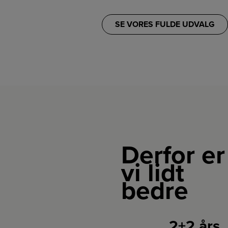
SE VORES FULDE UDVALG
Derfor er
vi lidt
bedre
2+2 års