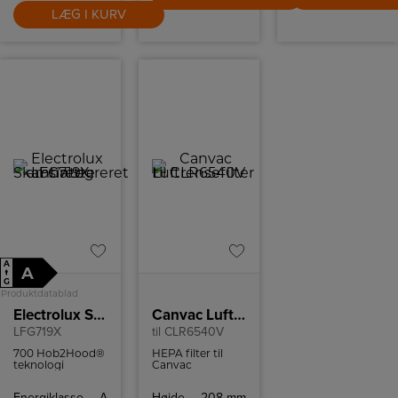
LÆG I KURV
A
A
↑
G
Produktdatablad
Electrolux Skabsintegreret emhætte
Canvac Luftrensefilter
LFG719X
til CLR6540V
700 Hob2Hood®
HEPA filter til
teknologi
Canvac
betyder, at
luftrenser. Sikrer
kogepladen
at luftrenseren
Energiklasse
A
Højde
208 mm