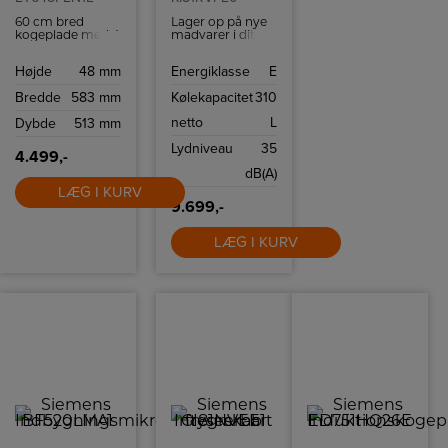
60 cm bred
Lager op på nye
kogeplade med 4
madvarer i dit
kogefelter,
køleskab uden at
booster- og
bekymre dig om
Højde
48 mm
Energiklasse
E
timerfunktion for
at påvirke de
nem og effektiv
eksisterende.
Bredde
583 mm
Kølekapacitet
310
madlavning.
Med
superCooling-
netto
L
Dybde
513 mm
funktionen kan
du hurtigt sænke
Lydniveau
35
temperaturen,
4.499,-
hvilket betyder,
dB(A)
at dine indkøb
LÆG I KURV
hurtigt afkøles,
mens resten af
9.699,-
indholdet holdes
helt frisk.
LÆG I KURV