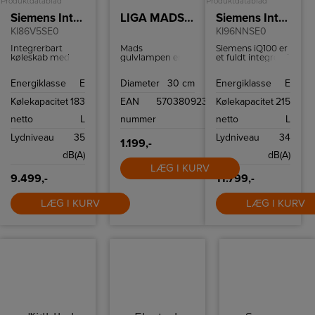
Produktdatablad
Produktdatablad
Siemens Integrerbart køle-/fryseskab
LIGA MADS SORT PENDEL
Siemens Integrerbart køle-/fryseskab
KI86V5SE0
KI96NNSE0
Integrerbart
Mads
Siemens iQ100 er
køleskab med en
gulvlampen er
et fuldt integreret
kølekapacitet på
fra Lysmesteren
køle/fryseskab,
183 liter og en
eget brand Liga.
der ikke kun
Energiklasse
E
Diameter
30 cm
Energiklasse
E
frysekapacitet på
Mads
falder fint ind i dit
84 liter.
gulvlampen er
køkken, men
Kølekapacitet
183
EAN
5703809239460
Kølekapacitet
215
udført med sort
som også sørger
stativ og
for friskheden og
netto
L
nummer
netto
L
opalhvidt glas.
holdbarheden af
Lampens udtryk
din mad på en
Lydniveau
35
Lydniveau
34
er elegant og
fantastisk måde.
1.199,-
giver et fint
dB(A)
dB(A)
udtryk med sit
kugleformede
LÆG I KURV
glas.
9.499,-
11.799,-
LÆG I KURV
LÆG I KURV