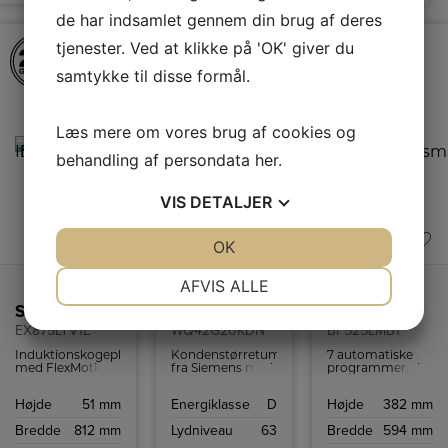
de har indsamlet gennem din brug af deres
tjenester. Ved at klikke på 'OK' giver du
samtykke til disse formål.
Læs mere om vores brug af cookies og
behandling af persondata
her
.
VIS
DETALJER
JA
NEJ
OK
JA
NEJ
A
D
↑
NØDVENDIGE
PRÆFERENCER
G
AFVIS ALLE
Produktdatablad
Siemens Induktionskogeplade
Siemens Kondenstørretumbler
Siemens Indbygningsmikroovn
JA
NEJ
JA
NEJ
EX875LYV1E
WQ42G20KDN
BF525LMB1
MARKETING
STATISTIK
Induktionskogeplade
Kondenstørretumbler
7 automatiske
med FlexMotion,
fra Siemens med
programmer, der
powerBoost-
9 kg kapacitet,
garanterer
funktion,
autoDry-
perfektion hver
Højde
51 mm
Energiklasse
D
Højde
382 mm
CookConnect-
teknologi og
gang. Vælg
system og Home
mange
mellem fire
Bredde
812 mm
Lydniveau
63
Bredde
594 mm
Connect.
specialprogrammer
forskellige
– ideel til hele
optøningsprogram