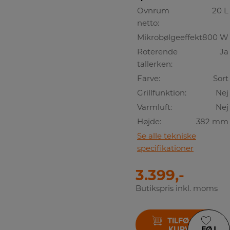
Ovnrum
20 L
netto:
Mikrobølgeeffekt:
800 W
Roterende
Ja
tallerken:
Farve:
Sort
Grillfunktion:
Nej
Varmluft:
Nej
Højde:
382 mm
Se alle tekniske
specifikationer
3.399,-
Butikspris inkl. moms
TILFØJ TIL
KURV
FØJ