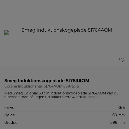
Smeg Induktionskogeplade SI764AOM
Cortina Induktionshäll SI764AOM (Antracit)
Med Smeg Colonial 60 cm induktionskogeplade SI764AOM kan du
tilberede mad på ingen tid takket være 4 induktionszoner og flere
intuitive funktioner som Quickstart og Powerboost.
Farve
Grå
Højde
60 mm
Bredde
596 mm