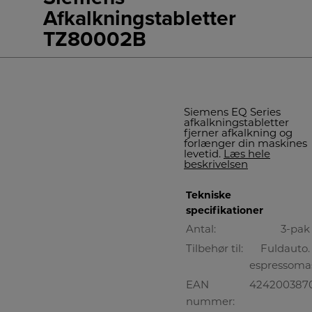
Afkalkningstabletter
TZ80002B
Siemens EQ Series
afkalkningstabletter
fjerner afkalkning og
forlænger din maskines
levetid.
Læs hele
beskrivelsen
Tekniske
specifikationer
Antal:
3-pak
Tilbehør til:
Fuldauto.
espressoma
EAN
424200387
nummer: