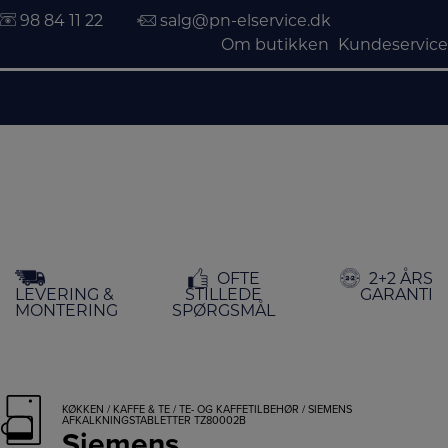
98 84 11 22
salg@pn-elservice.dk
Om butikken
Kundeservice
Hop
OFTE
2+2 ÅRS
til
LEVERING &
STILLEDE
GARANTI
indholdet
MONTERING
SPØRGSMÅL
KØKKEN
/
KAFFE & TE
/
TE- OG KAFFETILBEHØR
/ SIEMENS
AFKALKNINGSTABLETTER TZ80002B
Siemens