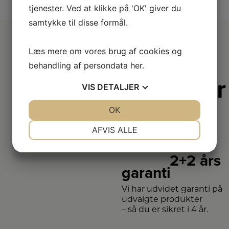
tjenester. Ved at klikke på 'OK' giver du
samtykke til disse formål.
Læs mere om vores brug af cookies og
behandling af persondata
her
.
Derfor er
VIS
DETALJER
vi lidt
JA
NEJ
OK
JA
NEJ
bedre
NØDVENDIGE
PRÆFERENCER
AFVIS ALLE
JA
NEJ
JA
NEJ
2+2 års
MARKETING
STATISTIK
garanti
Vi har udvidet garanti på
udvalgte produkter
– så du er sikret i 4 år.