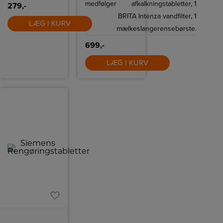
medfølger
afkalkningstabletter, 1
279,-
BRITA Intenza vandfilter, 1
LÆG I KURV
mælkeslangerensebørste.
699,-
LÆG I KURV