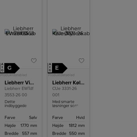
på 1350
omdr./min.
A
A
G
E
↑
↑
G
G
Produktdatablad
Produktdatablad
Liebherr Vinkøleskab EWTdf 3553-26 00
Liebherr Køle-/fryseskab
Liebherr EWTdf
CUe 3331-26
3553-26 00
001
Dette
Med smarte
indbyggede
løsninger som
multi-
SmartFrost,
temperaturskab
DuoCooling og
Farve
Sølv
Farve
Hvid
er ideelt til at
VarioSpace
opbevare
kombinerer den
Højde
1770 mm
Højde
1812 mm
forskellige
funktionalitet og
vintyper ved
brugervenlighed i
Bredde
557 mm
Bredde
550 mm
deres optimale
et kompakt og