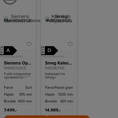
A
A
A
D
↑
↑
G
G
Produktdatablad
Produktdatablad
Siemens Opvaskemaskine
Smeg Køleskab m/fryseboks
SN65EX22CE
FAB28LPG5
Fuldt integrerbar
Køleskab fra
opvaskemaskine
Smeg i
på 60 cm.
pastelgrøn med
fryseboks,
Farve
Sort
Farve
Pastel grøn
grøntsagsskuffe
og LED
Højde
815 mm
Højde
1530 mm
belysning.
Bredde
600 mm
Bredde
601 mm
7.499,-
14.989,-