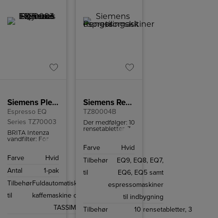
Siemens Plejesæt
Siemens Rengøringskit til espressomaskiner
Espresso EQ
TZ80004B
Series TZ70003
Der medfølger: 10
rensetabletter, 3
BRITA Intenza
afkalkningstabletter,
vandfilter: For
1 BRITA Intenza
bedre smag i
Farve
Hvid
vandfilter, 1
kaffen og
mælkeslangerensebørste.
Farve
Hvid
længere levetid
Tilbehør
EQ9, EQ8, EQ7,
for maskinen.
Antal
1-pak
til
EQ6, EQ5 samt
Tilbehør
Fuldautomatiske
espressomaskiner
til
kaffemaskine og
til indbygning
TASSIMO
Tilbehør
10 rensetabletter, 3