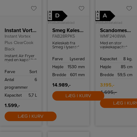
A
A
D
A
↑
↑
G
G
Produktdatablad
Produktdatablad
Instant Vortex Plus ClearCook Black
Smeg Køleskab m/fryseboks
Scandomestic Vaskemaskine
Instant Vortex
FAB28RPK5
WMF2408WA
Plus ClearCook
Køleskab fra
Med en stor
Smeg i lyserød
vaskekapacitet
Black
med fryseboks,
på op til 8 kg.,
grøntsagsskuffe
kan maskinen
Instant Air Fryer
Farve
Lyserød
Kapacitet
8 kg.
og LED
nemt klare den
med en kapacitet
belysning.
store
på 5,7 liter.
Højde
1530 mm
Højde
85 cm
husholdning. Du
Farve
Sort
kan stadig også
Bredde
601 mm
Bredde
59,5 cm
vaske små
Antal
6
mængder lige så
energivenligt, da
14.989,-
3.195,-
programmer
maskinen
automatisk
4.695,-
Kapacitet
5,7 L
LÆG I KURV
tilpasser
vandforbruget
LÆG I KUR
efter
1.599,-
tøjmængden. En
meget nem og
brugervenlig
LÆG I KURV
betjening gør
den simpel i brug
for alle. Maskinen
har en max
centrifugeringshast