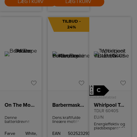
LÆG I KURV
LÆG I KURV
TILBUD -
24%
A
C
↑
G
Produktdatablad
On The Move Bordlampe White
Barbermaskine Advance Performance Wet/Dry
Whirlpool Topbetjent vaskemaskine
TDLR 6040S
EU/N
Denne
Dens kraftfulde
batteridrevne
lineære motor
Energieffektiv og
lampe
leverer
pladsbesparende
kombinerer
imponerende
topbetjent
Farve
White,
EAN
5025232938193
moderne og
13.000 cpm
vaskemaskine