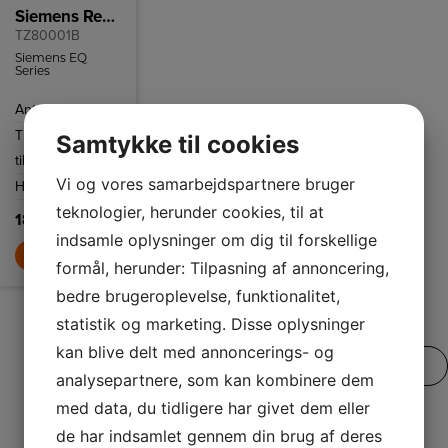
Siemens Rengøringstabletter
TZ80001B
Siemens EQ
Series
rengøringstabletter
til indvendig
Antal
10-pak
rengøring af din
espressomaskine.
Tilbehør
Fuldauto.
Samtykke til cookies
til
espressomaskiner
Vi og vores samarbejdspartnere bruger
Højde
175 mm
teknologier, herunder cookies, til at
189,-
indsamle oplysninger om dig til forskellige
LÆG I KURV
formål, herunder: Tilpasning af annoncering,
bedre brugeroplevelse, funktionalitet,
statistik og marketing. Disse oplysninger
kan blive delt med annoncerings- og
SE VORES FULDE UDVALG
analysepartnere, som kan kombinere dem
med data, du tidligere har givet dem eller
de har indsamlet gennem din brug af deres