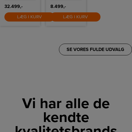
temperaturer,
stilrent design –
hvilket sikrer, at
et godt valg til
32.499,-
8.499,-
dine vine altid er
både dagligvarer
klar til servering
og specialvarer.
LÆG I KURV
LÆG I KURV
under de bedste
betingelser.
SE VORES FULDE UDVALG
Vi har alle de
kendte
kvalitetsbrands