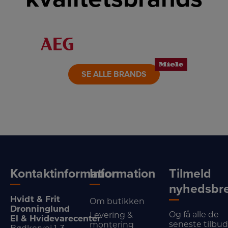
LINK
LINK
LINK
LINK
LINK
LINK
SE ALLE BRANDS
Kontaktinformation
Information
Tilmeld
nyhedsbr
Hvidt & Frit
Om butikken
Dronninglund
Og få alle de
Levering &
El & Hvidevarecenter
seneste tilbu
montering