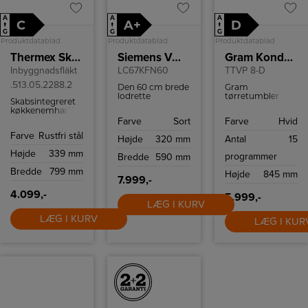
A
A
A
C
A+
D
↑
↑
↑
G
G
G
Produktdatablad
Produktdatablad
Produktdatablad
Thermex Skabsintegreret emhætte TFM 180
Siemens Væghængt emhætte
Gram Kondenstørretumbler
Inbyggnadsfläkt
LC67KFN60
TTVP 8-D
.513.05.2288.2
Den 60 cm brede
Gram
lodrette
tørretumbler
Skabsintegreret
emhætte er både
med en kapacitet
køkkenemhætte
støjsvag, smart
på 8 kg og 15
med indbygget
Farve
Sort
Farve
Hvid
og stilfuld.
programmer.
ventilator og til
Farve
Rustfri stål
montering i 60
Højde
320 mm
Antal
15
cm overskab.
Højde
339 mm
programmer
Bredde
590 mm
Bredde
799 mm
Højde
845 mm
7.999,-
4.099,-
5.999,-
LÆG I KURV
LÆG I KURV
LÆG I KUR