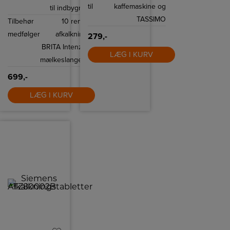
til
kaffemaskine og
til indbygning
TASSIMO
Tilbehør
10 rensetabletter, 3
medfølger
afkalkningstabletter, 1
279,-
BRITA Intenza vandfilter, 1
LÆG I KURV
mælkeslangerensebørste.
699,-
LÆG I KURV