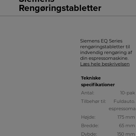
Rengøringstabletter
Siemens EQ Series
rengøringstabletter til
indvendig rengøring af
din espressomaskine.
Læs hele beskrivelsen
Tekniske
specifikationer
Antal:
10-pak
Tilbehør til:
Fuldauto.
espressoma
Højde:
175 mm
Bredde:
65 mm
Dybde:
150 mm