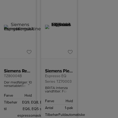
Siemens Rengøringskit til espressomaskiner
Siemens Plejesæt
TZ80004B
Espresso EQ
Series TZ70003
Der medfølger: 10
rensetabletter, 3
BRITA Intenza
afkalkningstabletter,
vandfilter: For
1 BRITA Intenza
bedre smag i
Farve
Hvid
vandfilter, 1
kaffen og
mælkeslangerensebørste.
Farve
Hvid
længere levetid
Tilbehør
EQ9, EQ8, EQ7,
for maskinen.
Antal
1-pak
til
EQ6, EQ5 samt
Tilbehør
Fuldautomatiske
espressomaskiner