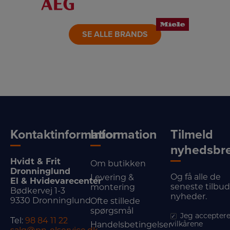
LINK
LINK
LINK
SE ALLE BRANDS
Kontaktinformation
Information
Tilmeld
nyhedsbr
Hvidt & Frit
Om butikken
Dronninglund
Og få alle de
Levering &
El & Hvidevarecenter
seneste tilbu
montering
Bødkervej 1-3
nyheder.
9330 Dronninglund
Ofte stillede
spørgsmål
Jeg acceptere
Tel:
98 84 11 22
vilkårene
Handelsbetingelser