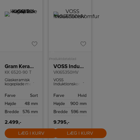
A
Produktdatablad
Gram Keramisk kogeplade
VOSS Induktionskomfur
KK 6520-90 T
VKI65350HV
Glaskeramisk
VOSS
kogeplade med
Induktionskomfur
fire kogezoner
med 73 l. ovnrum
heraf to med
og katalytiske
Farve
Sort
Farve
Hvid
dobbeltzone.
rengøringsfunktion.
Højde
48 mm
Højde
900 mm
Bredde
576 mm
Bredde
596 mm
2.499,-
9.795,-
LÆG I KURV
LÆG I KURV