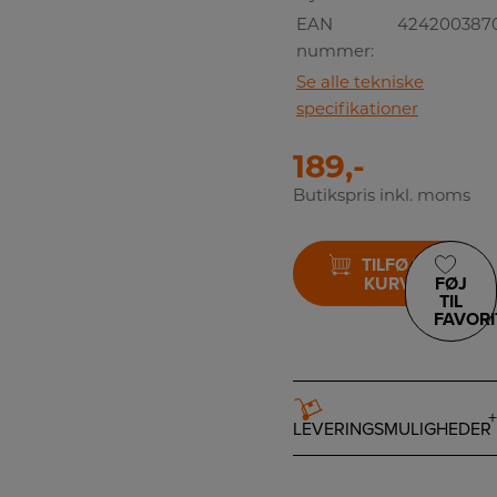
EAN
424200387
nummer:
Se alle tekniske
specifikationer
189,-
Butikspris inkl. moms
TILFØJ TIL
KURV
FØJ
TIL
FAVORI
LEVERINGSMULIGHEDER