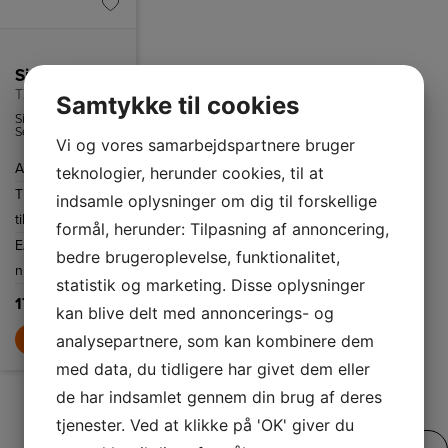
Siemens Afkalkningstabletter
TZ80002B
Samtykke til cookies
Siemens EQ
Series
Vi og vores samarbejdspartnere bruger
afkalkningstabletter
fjerner afkalkning
Antal
3-pak
teknologier, herunder cookies, til at
og forlænger din
maskines levetid.
Tilbehør
Fuldauto.
indsamle oplysninger om dig til forskellige
til
espressomaskiner
formål, herunder: Tilpasning af annoncering,
EAN
4242003870532
bedre brugeroplevelse, funktionalitet,
nummer
statistik og marketing. Disse oplysninger
179,-
kan blive delt med annoncerings- og
LÆG I KURV
analysepartnere, som kan kombinere dem
med data, du tidligere har givet dem eller
de har indsamlet gennem din brug af deres
tjenester. Ved at klikke på 'OK' giver du