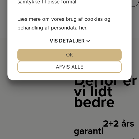
SE VORES FULDE UDVALG
samtykke til disse formål.
Læs mere om vores brug af cookies og
behandling af persondata
her
.
VIS
DETALJER
JA
NEJ
OK
JA
NEJ
NØDVENDIGE
PRÆFERENCER
AFVIS ALLE
Derfor er
JA
NEJ
JA
NEJ
vi lidt
MARKETING
STATISTIK
bedre
2+2 års
garanti