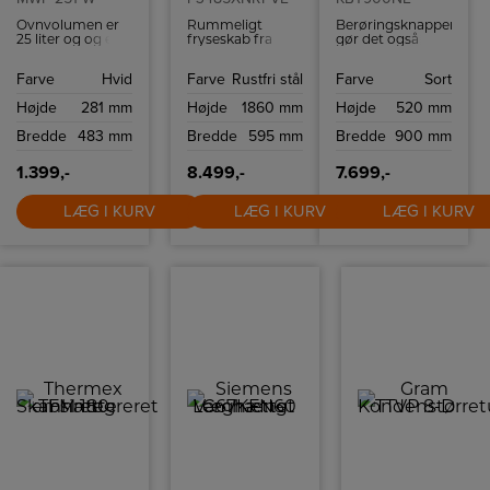
Ovnvolumen er
Rummeligt
Berøringsknapperne
25 liter og og en
fryseskab fra
gør det også
drejetallerken på
Cylinda med
nemt at justere
Ø 27 cm. Udover
automatisk
lysstyrken efter
Farve
Hvid
Farve
Rustfri stål
Farve
Sort
automatiske
afrimning og
dine
programmer og
kapacitet på 280
præferencer.
Højde
281 mm
Højde
1860 mm
Højde
520 mm
funktioner har
liter.
ovnen 7
Bredde
483 mm
Bredde
595 mm
Bredde
900 mm
effekttilstande og
900 W maksimal
effekt. Hurtig
1.399,-
8.499,-
7.699,-
start og Jet-
afrimning er der
naturligvis også
LÆG I KURV
LÆG I KURV
LÆG I KURV
på denne meget
funktionelle
mikroovn.