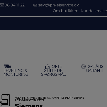
98 84 11 22
salg@pn-elservice.dk
Om butikken
Kundeservice
Hop
OFTE
2+2 ÅRS
til
LEVERING &
STILLEDE
GARANTI
indholdet
MONTERING
SPØRGSMÅL
KØKKEN
/
KAFFE & TE
/
TE- OG KAFFETILBEHØR
/ SIEMENS
RENGØRINGSTABLETTER
Siemens