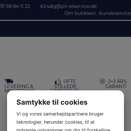
98 84 11 22
salg@pn-elservice.dk
Om butikken
Kundeservice
Hop
OFTE
2+2 ÅRS
til
LEVERING &
STILLEDE
GARANTI
indholdet
MONTERING
SPØRGSMÅL
Samtykke til cookies
Dine
Vi og vores samarbejdspartnere bruger
teknologier, herunder cookies, til at
indsamle oplysninger om dig til forskellige