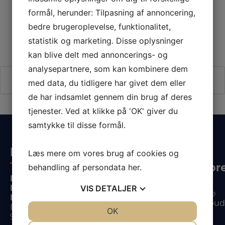
formål, herunder: Tilpasning af annoncering,
favoritter
bedre brugeroplevelse, funktionalitet,
statistik og marketing. Disse oplysninger
kan blive delt med annoncerings- og
analysepartnere, som kan kombinere dem
Henter dine favoritter - vent venligst
med data, du tidligere har givet dem eller
de har indsamlet gennem din brug af deres
tjenester. Ved at klikke på 'OK' giver du
samtykke til disse formål.
Kontaktinformation
Information
Tilmeld
Læs mere om vores brug af cookies og
nyhedsbr
behandling af persondata
her
.
Hvidt & Frit
Om butikken
Dronninglund
VIS
DETALJER
Og få alle de
Levering &
El & Hvidevarecenter
seneste tilbu
montering
Bødkervej 1-3
JA
NEJ
OK
JA
NEJ
nyheder.
9330 Dronninglund
Ofte stillede