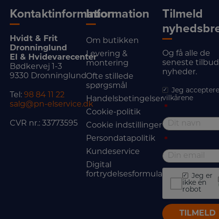
Kontaktinformation
Information
Tilmeld
nyhedsbr
Hvidt & Frit
Om butikken
Dronninglund
Og få alle de
Levering &
El & Hvidevarecenter
seneste tilbu
montering
Bødkervej 1-3
nyheder.
9330 Dronninglund
Ofte stillede
spørgsmål
Jeg acceptere
Tel:
98 84 11 22
vilkårene
Handelsbetingelser
salg@pn-elservice.dk
*
Cookie-politik
CVR nr.: 33773595
Cookie indstillinger
Persondatapolitik
*
Kundeservice
Digital
fortrydelsesformular
Jeg er
ikke en
robot