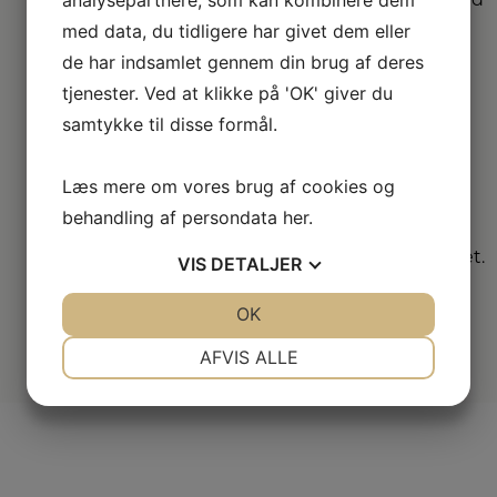
største sortimenter med
alle de kendte
med data, du tidligere har givet dem eller
varemærker.
de har indsamlet gennem din brug af deres
tjenester. Ved at klikke på 'OK' giver du
Vi
samtykke til disse formål.
dækker hele
DK
Læs mere om vores brug af cookies og
Vælg mellem mange
behandling af persondata
her
.
forskellige
forhandlere i hele landet.
VIS
DETALJER
JA
NEJ
OK
JA
NEJ
NØDVENDIGE
PRÆFERENCER
AFVIS ALLE
JA
NEJ
JA
NEJ
MARKETING
STATISTIK