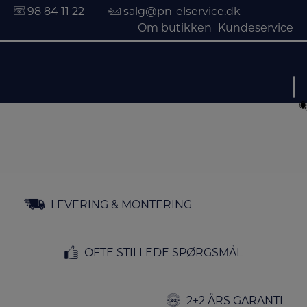
98 84 11 22
salg@pn-elservice.dk
Om butikken
Kundeservice
Hop
til
LEVERING & MONTERING
indholdet
OFTE STILLEDE SPØRGSMÅL
2+2 ÅRS GARANTI