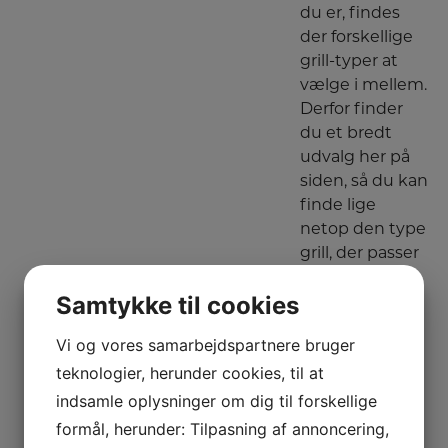
du er, findes
der forskellige
grill-typer at
vælge i mellem.
Derfor finder
du et bredt
udvalg her på
siden, så du kan
finde lige
netop den type
grill, der passer
bedst til dine
Samtykke til cookies
behov.
Vi og vores samarbejdspartnere bruger
Vi er her
teknologier, herunder cookies, til at
indsamle oplysninger om dig til forskellige
for at
formål, herunder: Tilpasning af annoncering,
hjælpe