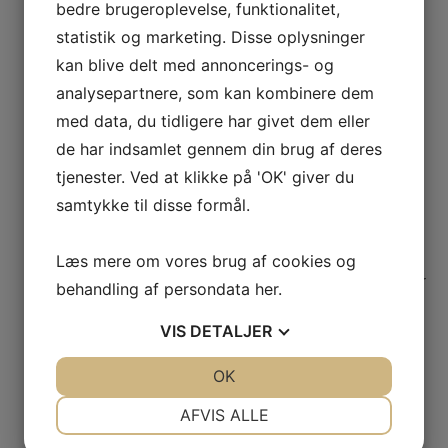
bedre brugeroplevelse, funktionalitet,
dig
statistik og marketing. Disse oplysninger
kan blive delt med annoncerings- og
Har du brug for
analysepartnere, som kan kombinere dem
hjælp, er vi altid
med data, du tidligere har givet dem eller
klar til at
de har indsamlet gennem din brug af deres
vejlede dig.
tjenester. Ved at klikke på 'OK' giver du
Kontakt din
samtykke til disse formål.
lokale Hvidt &
Frit
Dronninglund
Læs mere om vores brug af cookies og
forhandler, hvor
behandling af persondata
her
.
vores dygtige
medarbejdere
VIS
DETALJER
står klar til at
JA
NEJ
OK
JA
NEJ
rådgive dig.
Find din
NØDVENDIGE
PRÆFERENCER
AFVIS ALLE
nærmeste
JA
NEJ
JA
NEJ