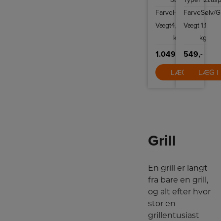
rustfrit
grillen
stål
eller
Farve
Hvid
Farve
Sølv/G
med
i
blødt
ovnen.
Vægt
4,5
Vægt
1,1
håndtag.
kg
kg
1.049,-
549,-
LÆG I KURV
LÆG I
Grill
En grill er langt
fra bare en grill,
og alt efter hvor
stor en
grillentusiast