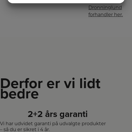
Hvidt & Frit
Dronninglund
MARKETING
STATISTIK
forhandler her.
Derfor er vi lidt
bedre
2+2 års garanti
Vi har udvidet garanti på udvalgte produkter
– så du er sikret i 4 år.