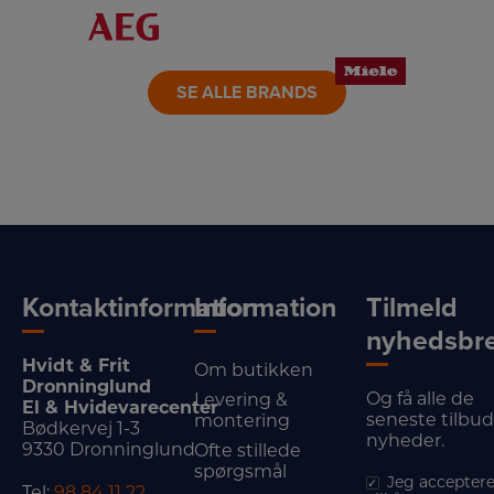
LINK
LINK
LINK
SE ALLE BRANDS
Kontaktinformation
Information
Tilmeld
nyhedsbr
Hvidt & Frit
Om butikken
Dronninglund
Og få alle de
Levering &
El & Hvidevarecenter
seneste tilbu
montering
Bødkervej 1-3
nyheder.
9330 Dronninglund
Ofte stillede
spørgsmål
Jeg acceptere
Tel:
98 84 11 22