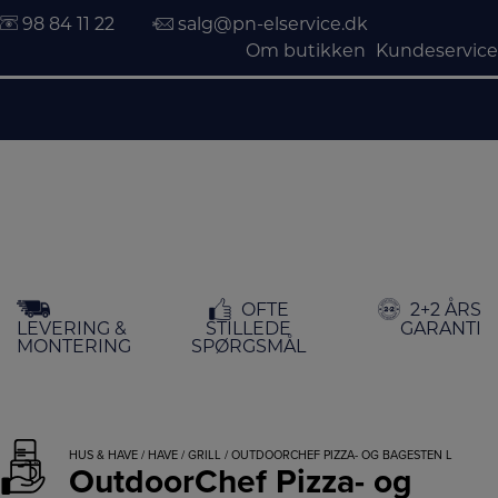
98 84 11 22
salg@pn-elservice.dk
Om butikken
Kundeservice
Hop
OFTE
2+2 ÅRS
til
LEVERING &
STILLEDE
GARANTI
indholdet
MONTERING
SPØRGSMÅL
HUS & HAVE
/
HAVE
/
GRILL
/ OUTDOORCHEF PIZZA- OG BAGESTEN L
OutdoorChef Pizza- og