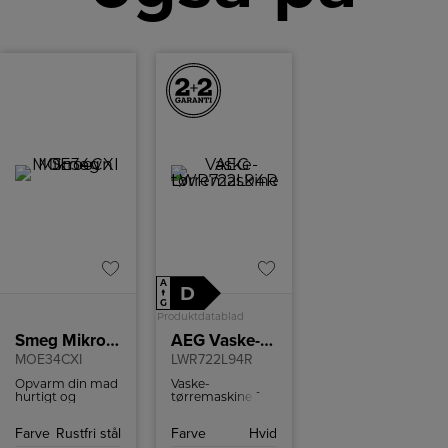
A
D
↑
G
Produktdatablad
Smeg Mikroovn
AEG Vaske-tørremaskine
MOE34CXI
LWR722L94R
Opvarm din mad
Vaske-
hurtigt og
tørremaskine fra
effektivt med
AEG med
denne Smeg
overdoseringskontrol,
Farve
Rustfri stål
Farve
Hvid
mikrobølgeovn
udskudt