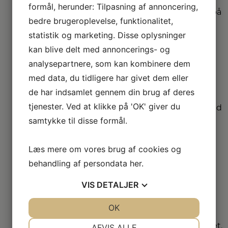
formål, herunder: Tilpasning af annoncering,
Vi har udvidet garanti på
bedre brugeroplevelse, funktionalitet,
udvalgte produkter
– så du er sikret i 4 år.
statistik og marketing. Disse oplysninger
kan blive delt med annoncerings- og
analysepartnere, som kan kombinere dem
Stort
sortiment
med data, du tidligere har givet dem eller
de har indsamlet gennem din brug af deres
Vi har et af Danmarks
tjenester. Ved at klikke på 'OK' giver du
største sortimenter med
alle de kendte
samtykke til disse formål.
varemærker.
Læs mere om vores brug af cookies og
Vi
behandling af persondata
her
.
dækker hele
VIS
DETALJER
DK
Vælg mellem mange
JA
NEJ
OK
JA
NEJ
forskellige
NØDVENDIGE
PRÆFERENCER
forhandlere i hele landet.
AFVIS ALLE