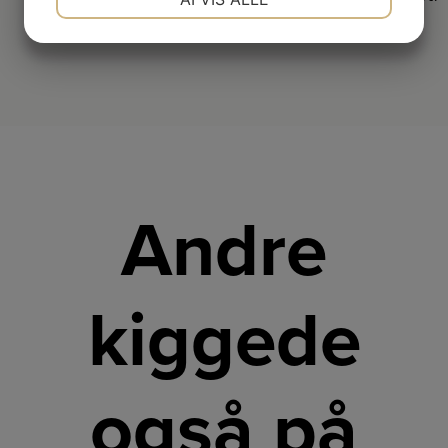
JA
NEJ
JA
NEJ
MARKETING
STATISTIK
Andre
kiggede
også på