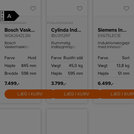
A
A
A
↑
G
Produktdatablad
Produktdatablad
Bosch Vaskemaskine
Cylinda Indbygningsovn
Siemens Induktionskogeplade
WGK264ZLSN
IBU3112RF
EX675LEC1E
Bosch
Rummelig
Induktionskogepla
Vaskemaskine
indbygningsovn
med innovativ
med 11 kilo
med en kapacitet
Dual lightSlider-
vasketøj.
på 77 liter og
betjening,
Farve
Hvid
Farve
Rustfri stål
Farve
Sort
forskellige
powerBoost-
ovnfunktioner.
funktion,
Højde
845 mm
Vægt
45,0 kg
Vægt
13,8 kg
powerMove Plus
og fryingSensor
Bredde
598 mm
Højde
595 mm
Højde
51 mm
Plus.
7.499,-
3.799,-
6.499,-
LÆG I KURV
LÆG I KURV
LÆG I KUR