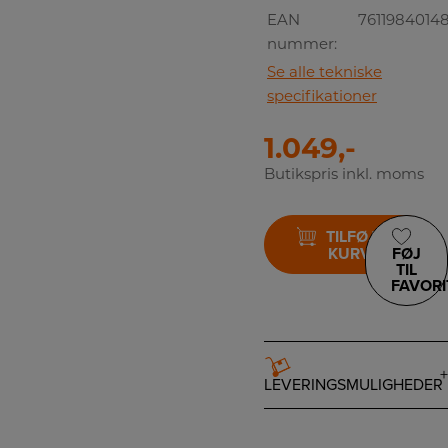
EAN
7611984014
nummer:
Se alle tekniske
specifikationer
1.049,-
Butikspris inkl. moms
TILFØJ TIL
KURV
FØJ
TIL
FAVORI
LEVERINGSMULIGHEDER