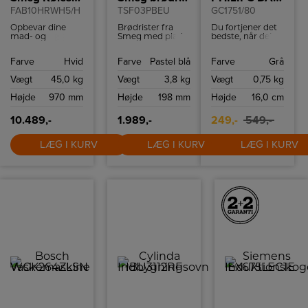
FAB10HRWH5/H
TSF03PBEU
GC1751/80
Opbevar dine
Brødrister fra
Du fortjener det
mad- og
Smeg med plads
bedste, når det
drikkevarer i
til 4 skiver, 6
kommer til
Smeg 50s style
ristningsniveauer
strygning af dit
Farve
Hvid
Farve
Pastel blå
Farve
Grå
køleskab
og mulighed for
tøj. Med dette
FAB10HRWH5/H.
genopvarming
Philips strygejern
Vægt
45,0 kg
Vægt
3,8 kg
Vægt
0,75 kg
Køleskabet har
og optøning af
på 2000 W kan
135 l kapacitet og
brød. Bagel-
du opnå perfekte
Højde
970 mm
Højde
198 mm
Højde
16,0 cm
moderne
funktionen giver
resultater hver
teknologier som
dig mulighed for
gang.
effektivt LED-lys
at riste kun den
10.489,-
1.989,-
249,-
549,-
og let afrimning.
ene side af
brødet.
LÆG I KURV
LÆG I KURV
LÆG I KURV