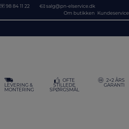
98 84 11 22
salg@pn-elservice.dk
Om butikken
Kundeservice
Hop
OFTE
2+2 ÅRS
til
LEVERING &
STILLEDE
GARANTI
indholdet
MONTERING
SPØRGSMÅL
FORSIDE
/
HUS & HAVE
/ STØVSUGERE
Støvsugere