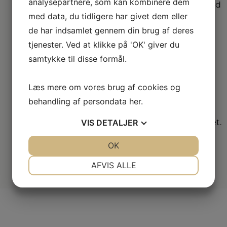
analysepartnere, som kan kombinere dem
største sortimenter med
alle de kendte
med data, du tidligere har givet dem eller
varemærker.
de har indsamlet gennem din brug af deres
tjenester. Ved at klikke på 'OK' giver du
Vi
samtykke til disse formål.
dækker hele
DK
Læs mere om vores brug af cookies og
behandling af persondata
her
.
Vælg mellem mange
forskellige
VIS
DETALJER
forhandlere i hele landet.
JA
NEJ
OK
JA
NEJ
NØDVENDIGE
PRÆFERENCER
AFVIS ALLE
JA
NEJ
JA
NEJ
MARKETING
STATISTIK