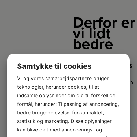
Derfor er
vi lidt
bedre
2+2 års
Samtykke til cookies
garanti
Vi og vores samarbejdspartnere bruger
Vi har udvidet garanti på
teknologier, herunder cookies, til at
udvalgte produkter
– så du er sikret i 4 år.
indsamle oplysninger om dig til forskellige
formål, herunder: Tilpasning af annoncering,
bedre brugeroplevelse, funktionalitet,
Stort
statistik og marketing. Disse oplysninger
sortiment
kan blive delt med annoncerings- og
Vi har et af Danmarks