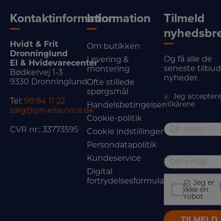
Kontaktinformation
Information
Tilmeld
nyhedsbr
Hvidt & Frit
Om butikken
Dronninglund
Og få alle de
Levering &
El & Hvidevarecenter
seneste tilbu
montering
Bødkervej 1-3
nyheder.
9330 Dronninglund
Ofte stillede
spørgsmål
Jeg acceptere
Tel:
98 84 11 22
vilkårene
Handelsbetingelser
salg@pn-elservice.dk
*
Cookie-politik
CVR nr.: 33773595
Cookie indstillinger
Persondatapolitik
*
Kundeservice
Digital
fortrydelsesformular
Jeg er
ikke en
robot