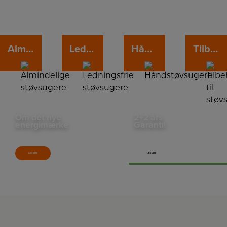
Almindelige støvsugere
Ledningsfrie støvsugere
Håndstøvsugere
Tilbehør til støvsugere
Om det nye
2+2 års
energimærke
Garanti!
Der er kommet nye regler for energimærkning fra EU pr. 1. marts 2021. Læs om de nye
Vi har dobbelt op på garantien på udvalgte produkter – så du er sikret i 4 år og kan føle dig
mærkninger her
endnu tryggere.
LÆS MERE
LÆS MERE