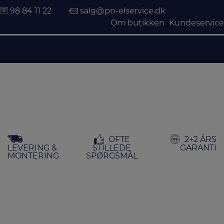
98 84 11 22
salg@pn-elservice.dk
Om butikken
Kundeservice
Hop
OFTE
2+2 ÅRS
til
LEVERING &
STILLEDE
GARANTI
indholdet
MONTERING
SPØRGSMÅL
FORSIDE
/
KØKKEN
/
KAFFE & TE
/ ESPRESSOMASKINER
Espressomaskiner