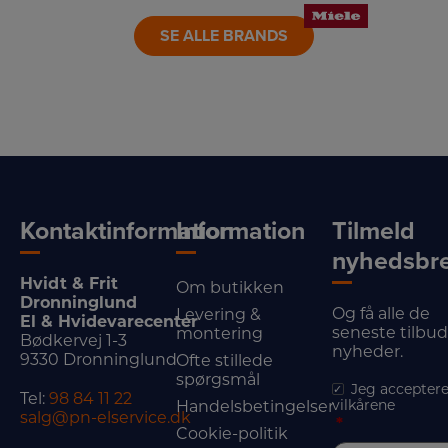
SE ALLE BRANDS
Kontaktinformation
Information
Tilmeld
nyhedsbr
Hvidt & Frit
Om butikken
Dronninglund
Og få alle de
Levering &
El & Hvidevarecenter
seneste tilbu
montering
Bødkervej 1-3
nyheder.
9330 Dronninglund
Ofte stillede
spørgsmål
Jeg acceptere
Tel:
98 84 11 22
vilkårene
Handelsbetingelser
salg@pn-elservice.dk
*
Cookie-politik