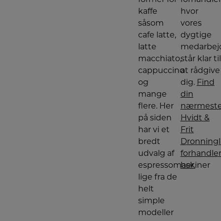
kaffe
hvor
såsom
vores
cafe latte,
dygtige
latte
medarbej
macchiato,
står klar til
cappuccino
at rådgive
og
dig.
Find
mange
din
flere. Her
nærmest
på siden
Hvidt &
har vi et
Frit
bredt
Dronning
udvalg af
forhandle
espressomaskiner
her.
lige fra de
helt
simple
modeller