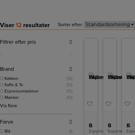
Viser
12
resultater
Sorter efter:
Filtrer efter pris
,-
,-
Brand
Køkken
(12)
Kaffe & Te
(12)
Espressomaskiner
(12)
Mærker
(12)
Vis flere
Farve
BFC Espressomaskine
BFC Espressomaskine
BFC Espressomaskine
Blå
(1)
Experta
Experta
Expe