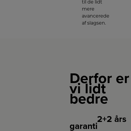
til de lidt
mere
avancerede
af slagsen.
Derfor er
vi lidt
bedre
2+2 års
garanti