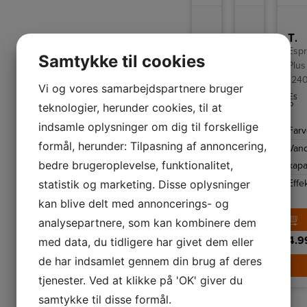
Smeg Espressomaskine EGF03WHEU
Thermex Espressomaskine Basic 1230
Thermex Espressomaskine Plus 1240
EGF03WHEU
Espresso
Esp
Samtykke til cookies
Basic
Plus
Klassisk
manuel
1230
124
espressomaskine
Vi og vores samarbejdspartnere bruger
fra
Thermex
Espr
Farve
Hvid
Smeg
kaffemaskine
Plus
teknologier, herunder cookies, til at
med
kombinerer
1240
Vandbeholder
2,4
justerbar
kvalitet
give
indsamle oplysninger om dig til forskellige
kaffetemperatur,
Farve
Sort
Far
og
dig
kapacitet
L
og
enkelhed
café
formål, herunder: Tilpasning af annoncering,
mulighed
Vandbeholder
Van
med
der
Effekt
1650
for
15
me
bedre brugeroplevelse, funktionalitet,
kapacitet
kapa
at
bar
et
W
brygge
tryk,
enke
statistik og marketing. Disse oplysninger
Effekt
1450-
Effe
op
7
tryk!
til
6.995,-
kværneniveau
10
1725
2
kan blive delt med annoncerings- og
og
vari
kopper
one-
2-
W
kaffe
LÆG I KURV
analysepartnere, som kan kombinere dem
touch
kops
ad
funktion,
og
gangen.
så
3.999,-
selv
4.9
med data, du tidligere har givet dem eller
du
mæl
nemt
sikre
de har indsamlet gennem din brug af deres
LÆG I K
laver
topk
espresso,
–
tjenester. Ved at klikke på 'OK' giver du
kaffe
båd
og
hve
samtykke til disse formål.
cappuccino
og