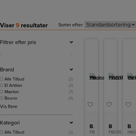
Viser
9
resultater
Sorter efter:
Filtrer efter pris
,-
,-
Brand
Alle Tilbud
(2)
El Artikler
(2)
Mærker
(7)
Beurer
(4)
Vis flere
Kategori
Beurer Fodbad
BEURER Fodbad
BEURER Varmepude
Alle Tilbud
(2)
FB
FB035
HK0