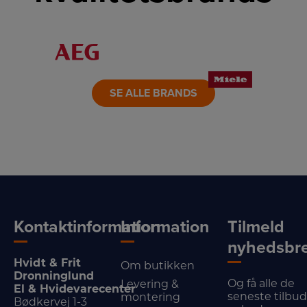
LINK
LINK
LINK
LINK
LINK
LINK
SE ALLE BRANDS
Kontaktinformation
Information
Tilmeld
nyhedsbr
Hvidt & Frit
Om butikken
Dronninglund
Og få alle de
Levering &
El & Hvidevarecenter
seneste tilbu
montering
Bødkervej 1-3