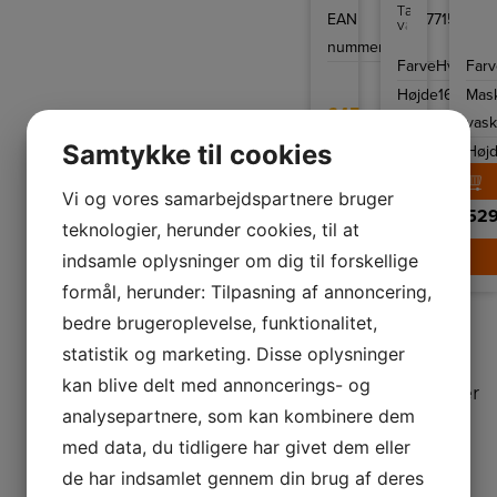
er
Takket
EAN
5010777150452
ideel
være
til
den
nummer
vedkommende,
aftagelige
der
Farve
Hvid
Far
kontrolenhed
ofte
er
har
Højde
160
Mas
Nedis
ømme
645,-
elektriske
mm
vask
muskler
varmetæppe
eller
895,-
let
Samtykke til cookies
Bredde
1400
Høj
ønsker
at
at
vaske,
mm
varme
LÆG I KURV
hvilket
musklerne
Vi og vores samarbejdspartnere bruger
garanterer
op
en
399,-
529
inden
teknologier, herunder cookies, til at
hygiejnisk
en
og
hård
frisk
LÆG I K
indsamle oplysninger om dig til forskellige
træningssession.
brug
hver
formål, herunder: Tilpasning af annoncering,
gang.
bedre brugeroplevelse, funktionalitet,
statistik og marketing. Disse oplysninger
kan blive delt med annoncerings- og
Velvære
Vi er her
analysepartnere, som kan kombinere dem
Det er
for at
med data, du tidligere har givet dem eller
vigtigt at
hjælpe
forkæle
dig
de har indsamlet gennem din brug af deres